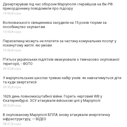
Дезертирував під час оборони Маріуполя і перейшов на бік РФ:
прикордоннику повідомили про підозру
14:44,
Вчора
Волноваського священника засудили на 15 років тюрми за
пособництво окупантам
13:00,
Вчора
Переселенці можуть не платити за частину комунальних послуг у
покинутому житлі: які умови
10:06,
Вчора
П’ятьох українських підлітків евакуювали з тимчасово окупованої
території, - ФОТО
09:53,
Вчора
У маріупольських школах триває набір учнів: як навчатимуться діти
та куди звертатися
09:35,
Вчора
1626 день повномасштабної війни. Горить черговий WB у
Єкатеринбурзі. ЗСУ атакували військові цілі у Маріуполі
08:55,
Вчора
В окупованому Маріуполі БПЛА знову атакували енергетичну
інфраструктуру, — ВІДЕО
08:47,
Вчора