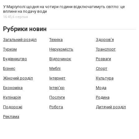
У Маріуполі щодня на чотири години відключатимуть світло: це
вплине на подачу води
16:45,
6 серпня
Рубрики новин
Загальний розділ
Техніка
Здоров'я
Туризм
Нерухомість
Транспорт
Будівництво
Відпочинок
Розваги
Бізнес
Меблі
Спорт
Жіночий розділ
Інтернет
Культура
Економіка
Інтер'єр
Мода
Кулінарія
Послуги
Родина
Подорожі
Робота
Дитячий розділ
Реклама