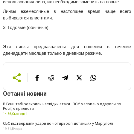
использования линз, их необходимо заменить на новые.
Линзы ежемесячные в настоящее время чаще всего
выбираются клиентами.
3. Годовые (обычные)
Эти линзы предназначены для ношения в течение
двенадцати месяцев только в дневном режиме.
Останні новини
В Генштабі розкрили наслідки атаки . ЗСУ масовано вдарили по
Росії, є прильоти
14:56,
Сьогодні
СБС підтвердили удари по чотирьох підстанціях у Маріуполі
19:31,
Вчора