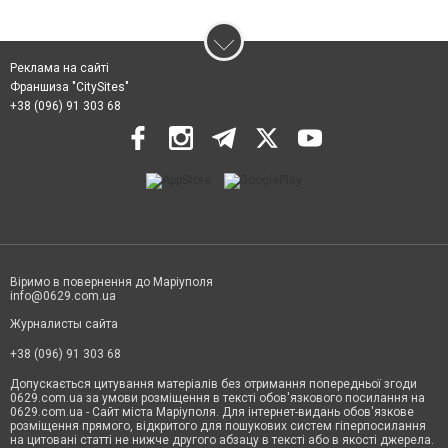
Реклама на сайті
Франшиза "CitySites"
+38 (096) 91 303 68
Віримо в повернення до Маріуполя
info@0629.com.ua
Журналисты сайта
+38 (096) 91 303 68
Допускається цитування матеріалів без отримання попередньої згоди
0629.com.ua за умови розміщення в тексті обов'язкового посилання на
0629.com.ua - Сайт міста Маріуполя. Для інтернет-видань обов'язкове
розміщення прямого, відкритого для пошукових систем гіперпосилання
на цитовані статті не нижче другого абзацу в тексті або в якості джерела.