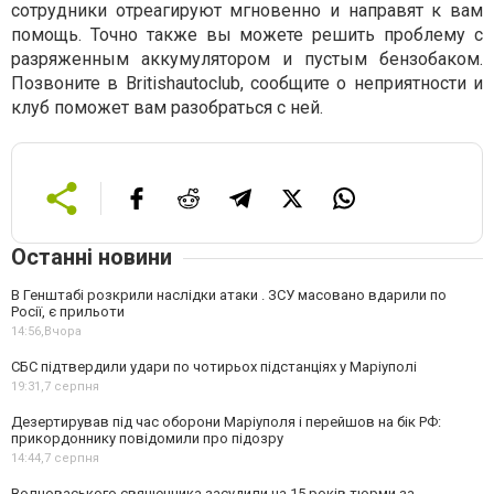
сотрудники отреагируют мгновенно и направят к вам
помощь. Точно также вы можете решить проблему с
разряженным аккумулятором и пустым бензобаком.
Позвоните в Britishautoclub, сообщите о неприятности и
клуб поможет вам разобраться с ней.
Останні новини
В Генштабі розкрили наслідки атаки . ЗСУ масовано вдарили по
Росії, є прильоти
14:56,
Вчора
СБС підтвердили удари по чотирьох підстанціях у Маріуполі
19:31,
7 серпня
Дезертирував під час оборони Маріуполя і перейшов на бік РФ:
прикордоннику повідомили про підозру
14:44,
7 серпня
Волноваського священника засудили на 15 років тюрми за