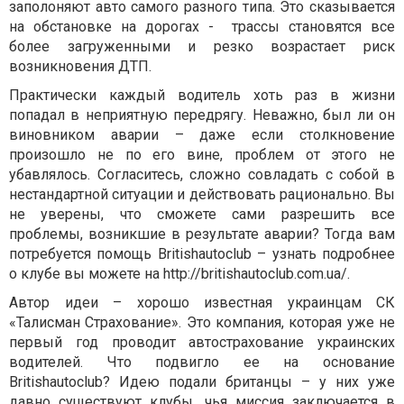
заполоняют авто самого разного типа. Это сказывается
на обстановке на дорогах - трассы становятся все
более загруженными и резко возрастает риск
возникновения ДТП.
Практически каждый водитель хоть раз в жизни
попадал в неприятную передрягу. Неважно, был ли он
виновником аварии – даже если столкновение
произошло не по его вине, проблем от этого не
убавлялось. Согласитесь, сложно совладать с собой в
нестандартной ситуации и действовать рационально. Вы
не уверены, что сможете сами разрешить все
проблемы, возникшие в результате аварии? Тогда вам
потребуется помощь Britishautoclub – узнать подробнее
о клубе вы можете на http://britishautoclub.com.ua/.
Автор идеи – хорошо известная украинцам СК
«Талисман Страхование». Это компания, которая уже не
первый год проводит автострахование украинских
водителей. Что подвигло ее на основание
Britishautoclub? Идею подали британцы – у них уже
давно существуют клубы, чья миссия заключается в