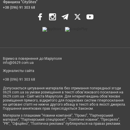
Франшиза "CitySites"
+38 (096) 91 303 68
Віримо в повернення до Маріуполя
info@0629.com.ua
Журналисты сайта
+38 (096) 91 303 68
Допускається цитування матеріалів без отримання попередньої згоди
0629.com.ua за умови розміщення в тексті обов'язкового посилання на
0629.com.ua - Сайт міста Маріуполя. Для інтернет-видань обов'язкове
розміщення прямого, відкритого для пошукових систем гіперпосилання
на цитовані статті не нижче другого абзацу в тексті або в якості джерела.
Порушення виняткових прав переслідується Законом.
Матеріали з плашками "Новини компаній", "Промо", "Партнерський
матеріал", "Партнерський спецпроєкт", "Політичні новини", "Пресреліз",
"PR", "Офіційно", "Політична реклама" публікуються на правах реклами.