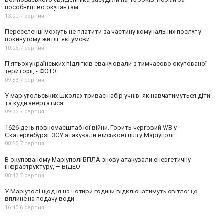
пособництво окупантам
13:00,
7 серпня
Переселенці можуть не платити за частину комунальних послуг у
покинутому житлі: які умови
10:06,
7 серпня
П’ятьох українських підлітків евакуювали з тимчасово окупованої
території, - ФОТО
09:53,
7 серпня
У маріупольських школах триває набір учнів: як навчатимуться діти
та куди звертатися
09:35,
7 серпня
1626 день повномасштабної війни. Горить черговий WB у
Єкатеринбурзі. ЗСУ атакували військові цілі у Маріуполі
08:55,
7 серпня
В окупованому Маріуполі БПЛА знову атакували енергетичну
інфраструктуру, — ВІДЕО
08:47,
7 серпня
У Маріуполі щодня на чотири години відключатимуть світло: це
вплине на подачу води
16:45,
6 серпня