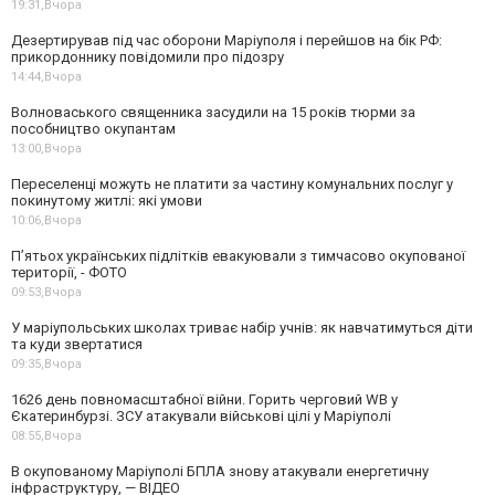
19:31,
Вчора
Дезертирував під час оборони Маріуполя і перейшов на бік РФ:
прикордоннику повідомили про підозру
14:44,
Вчора
Волноваського священника засудили на 15 років тюрми за
пособництво окупантам
13:00,
Вчора
Переселенці можуть не платити за частину комунальних послуг у
покинутому житлі: які умови
10:06,
Вчора
П’ятьох українських підлітків евакуювали з тимчасово окупованої
території, - ФОТО
09:53,
Вчора
У маріупольських школах триває набір учнів: як навчатимуться діти
та куди звертатися
09:35,
Вчора
1626 день повномасштабної війни. Горить черговий WB у
Єкатеринбурзі. ЗСУ атакували військові цілі у Маріуполі
08:55,
Вчора
В окупованому Маріуполі БПЛА знову атакували енергетичну
інфраструктуру, — ВІДЕО