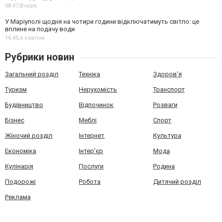
08:47,
Вчора
У Маріуполі щодня на чотири години відключатимуть світло: це
вплине на подачу води
16:45,
6 серпня
Рубрики новин
Загальний розділ
Техніка
Здоров'я
Туризм
Нерухомість
Транспорт
Будівництво
Відпочинок
Розваги
Бізнес
Меблі
Спорт
Жіночий розділ
Інтернет
Культура
Економіка
Інтер'єр
Мода
Кулінарія
Послуги
Родина
Подорожі
Робота
Дитячий розділ
Реклама