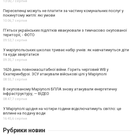
13:00,
7 серпня
Переселенці можуть не платити за частину комунальних послуг у
покинутому житлі: які умови
10:06,
7 серпня
П’ятьох українських підлітків евакуювали з тимчасово окупованої
території, - ФОТО
09:53,
7 серпня
У маріупольських школах триває набір учнів: як навчатимуться діти
та куди звертатися
09:35,
7 серпня
1626 день повномасштабної війни. Горить черговий WB у
Єкатеринбурзі. ЗСУ атакували військові цілі у Маріуполі
08:55,
7 серпня
В окупованому Маріуполі БПЛА знову атакували енергетичну
інфраструктуру, — ВІДЕО
08:47,
7 серпня
У Маріуполі щодня на чотири години відключатимуть світло: це
вплине на подачу води
16:45,
6 серпня
Рубрики новин