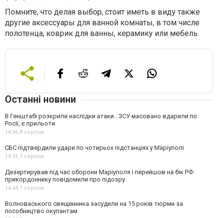
Помните, что делая выбор, стоит иметь в виду также
другие аксессуары для ванной комнаты, в том числе
полотенца, коврик для ванны, керамику или мебель.
Останні новини
В Генштабі розкрили наслідки атаки . ЗСУ масовано вдарили по
Росії, є прильоти
14:56,
8 серпня
СБС підтвердили удари по чотирьох підстанціях у Маріуполі
19:31,
7 серпня
Дезертирував під час оборони Маріуполя і перейшов на бік РФ:
прикордоннику повідомили про підозру
14:44,
7 серпня
Волноваського священника засудили на 15 років тюрми за
пособництво окупантам