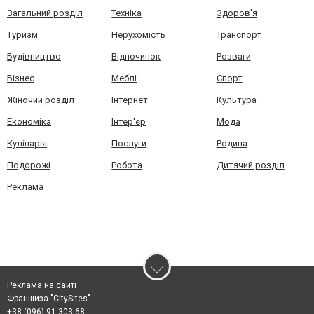
Загальний розділ
Техніка
Здоров'я
Туризм
Нерухомість
Транспорт
Будівництво
Відпочинок
Розваги
Бізнес
Меблі
Спорт
Жіночий розділ
Інтернет
Культура
Економіка
Інтер'єр
Мода
Кулінарія
Послуги
Родина
Подорожі
Робота
Дитячий розділ
Реклама
Реклама на сайті
Франшиза "CitySites"
+38 (096) 91 303 68