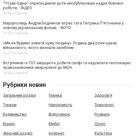
"Птахи Одіна" оприлюднили доти неопубліковані кадри бойової
роботи, - ВІДЕО
20:54,
5 серпня
Маріуполець Андрій Бєдняков зіграє тата Петрика П’яточкина у
новому українському фільмі, - ФОТО
17:15,
5 серпня
«Ми не будемо ховати чужу людину». Родина два роки шукає
військового, якого визнали загиблим
16:17,
5 серпня
Вступників із ТОТ змушують робити селфі та надсилати геолокацію:
правозахисники звернулися до МОН
15:04,
5 серпня
Рубрики новин
Загальний розділ
Техніка
Здоров'я
Туризм
Нерухомість
Транспорт
Будівництво
Відпочинок
Розваги
Бізнес
Меблі
Спорт
Жіночий розділ
Інтернет
Культура