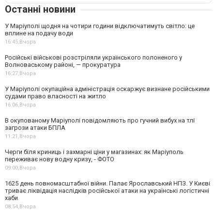
Останні новини
У Маріуполі щодня на чотири години відключатимуть світло: це
вплине на подачу води
16:45,
Вчора
Російські військові розстріляли українського полоненого у
Волноваському районі, — прокуратура
16:27,
Вчора
У Маріуполі окупаційна адміністрація оскаржує визнане російськими
судами право власності на житло
16:06,
Вчора
В окупованому Маріуполі повідомляють про гучний вибух на тлі
загрози атаки БПЛА
11:21,
Вчора
Черги біля криниць і захмарні ціни у магазинах: як Маріуполь
переживає нову водну кризу, - ФОТО
09:00,
Вчора
1625 день повномасштабної війни. Палає Ярославський НПЗ. У Києві
триває ліквідація наслідків російської атаки на українські логістичні
хаби
08:54,
Вчора