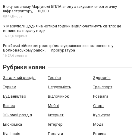
В окупованому Маріуполі БПЛА знову атакували енергетичну
інфраструктуру, — ВІДЕО
08:47,
Вчора
У Маріуполі щодня на чотири години відключатимуть світло: це
вплине на подачу води
16:45,
6 серпня
Російські військові розстріляли українського полоненого у
Волноваському районі, — прокуратура
16:27,
6 серпня
Рубрики новин
Загальний розділ
Техніка
Здоров'я
Туризм
Нерухомість
Транспорт
Будівництво
Відпочинок
Розваги
Бізнес
Меблі
Спорт
Жіночий розділ
Інтернет
Культура
Економіка
Інтер'єр
Мода
Кулінарія
Послуги
Родина