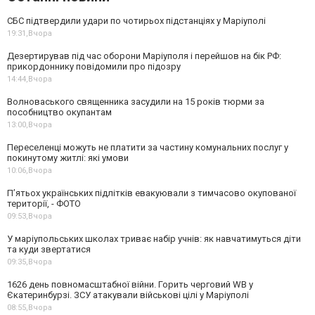
СБС підтвердили удари по чотирьох підстанціях у Маріуполі
19:31,
Вчора
Дезертирував під час оборони Маріуполя і перейшов на бік РФ:
прикордоннику повідомили про підозру
14:44,
Вчора
Волноваського священника засудили на 15 років тюрми за
пособництво окупантам
13:00,
Вчора
Переселенці можуть не платити за частину комунальних послуг у
покинутому житлі: які умови
10:06,
Вчора
П’ятьох українських підлітків евакуювали з тимчасово окупованої
території, - ФОТО
09:53,
Вчора
У маріупольських школах триває набір учнів: як навчатимуться діти
та куди звертатися
09:35,
Вчора
1626 день повномасштабної війни. Горить черговий WB у
Єкатеринбурзі. ЗСУ атакували військові цілі у Маріуполі
08:55,
Вчора