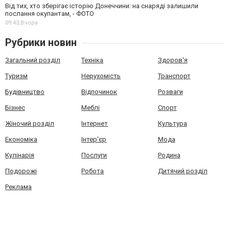
Від тих, хто зберігає історію Донеччини: на снаряді залишили
послання окупантам, - ФОТО
09:43,
Вчора
Рубрики новин
Загальний розділ
Техніка
Здоров'я
Туризм
Нерухомість
Транспорт
Будівництво
Відпочинок
Розваги
Бізнес
Меблі
Спорт
Жіночий розділ
Інтернет
Культура
Економіка
Інтер'єр
Мода
Кулінарія
Послуги
Родина
Подорожі
Робота
Дитячий розділ
Реклама