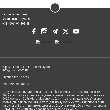
Реклама на сайті
Франшиза "CitySites"
+38 (096) 91 303 68
Віримо в повернення до Маріуполя
info@0629.com.ua
Журналисты сайта
+38 (096) 91 303 68
Допускається цитування матеріалів без отримання попередньої згоди
0629.com.ua за умови розміщення в тексті обов'язкового посилання на
0629.com.ua - Сайт міста Маріуполя. Для інтернет-видань обов'язкове
розміщення прямого, відкритого для пошукових систем гіперпосилання
на цитовані статті не нижче другого абзацу в тексті або в якості джерела.
Порушення виняткових прав переслідується Законом.