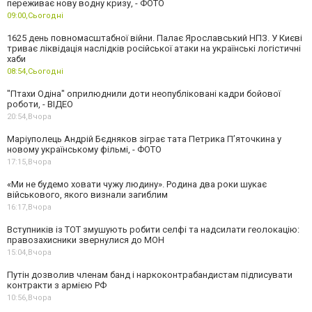
переживає нову водну кризу, - ФОТО
09:00,
Сьогодні
1625 день повномасштабної війни. Палає Ярославський НПЗ. У Києві
триває ліквідація наслідків російської атаки на українські логістичні
хаби
08:54,
Сьогодні
"Птахи Одіна" оприлюднили доти неопубліковані кадри бойової
роботи, - ВІДЕО
20:54,
Вчора
Маріуполець Андрій Бєдняков зіграє тата Петрика П’яточкина у
новому українському фільмі, - ФОТО
17:15,
Вчора
«Ми не будемо ховати чужу людину». Родина два роки шукає
військового, якого визнали загиблим
16:17,
Вчора
Вступників із ТОТ змушують робити селфі та надсилати геолокацію:
правозахисники звернулися до МОН
15:04,
Вчора
Путін дозволив членам банд і наркоконтрабандистам підписувати
контракти з армією РФ
10:56,
Вчора