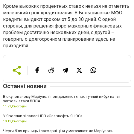
Кроме высоких процентных ставок нельзя не отметить
маленький срок кредитования. В Большинстве МФО
кредиты выдают сроком от 5 до 30 дней. С одной
стороны, для решения форс-мажорных финансовых
проблем достаточно нескольких дней, с другой –
говорить о долгосрочном планировании здесь не
приходится.
Останні новини
В окупованому Маріуполі повідомляють про гучний вибух на тлі
загрози атаки БПЛА
11:21,
Сьогодні
У Ярославлі палає НПЗ «Славнєфть-ЯНОС»
10:19,
Сьогодні
Черги біля криниць і захмарні ціни у магазинах: як Маріуполь