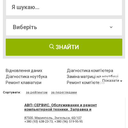
ЗНАЙТИ
Відновлення даних
Діагностика комп'ютера
Діагностика ноутбука
Заміна матриці на ноутбуці
Показати
Ремонт клавіатури
Ремонт комп'ютерів
Ремонт комп'ютерів на дому
Ремонт комплектуючих
Сортувати:
за рейтингом
за переглядами
Ремонт мишки
Ремонт моніторів
Ремонт ноутбуків
Чищення від пилу
АВП-СЕРВИС. Обслуживание и ремонт
Чищення ноутбука
компьютерной техники. Заправка и
восстановление картриджей.
87500, Мариуполь, Энгельса, 60/107
+380 (93) 638-23-73
,
+380 (96) 519-95-95