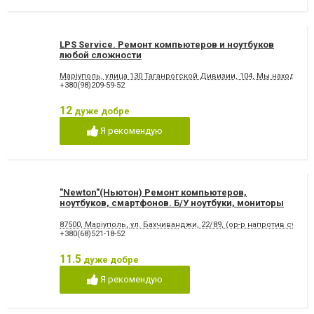
LPS Service. Ремонт компьютеров и ноутбуков
любой сложности
Маріуполь, улица 130 Таганрогской Дивизии, 104, Мы находимся
+380(98)209-59-52
12
дуже добре
Я рекомендую
"Newton"(Ньютон) Ремонт компьютеров,
ноутбуков, смартфонов. Б/У ноутбуки, мониторы
87500, Маріуполь, ул. Бахчиванджи, 22/89, (ор-р напротив супер
+380(68)521-18-52
11.5
дуже добре
Я рекомендую