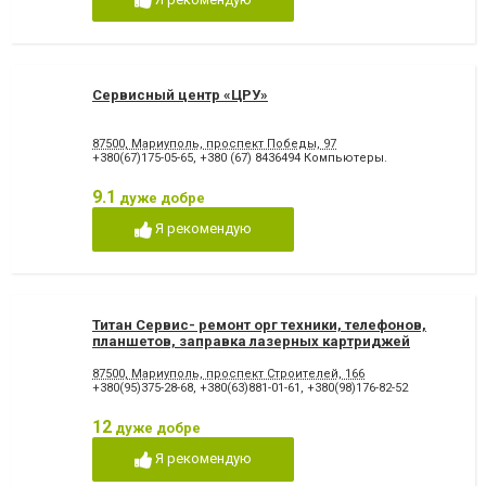
Сервисный центр «ЦРУ»
87500, Мариуполь, проспект Победы, 97
+380(67)175-05-65
,
+380 (67) 8436494 Компьютеры.
9.1
дуже добре
Я рекомендую
Титан Сервис- ремонт орг техники, телефонов,
планшетов, заправка лазерных картриджей
87500, Мариуполь, проспект Строителей, 166
+380(95)375-28-68
,
+380(63)881-01-61
,
+380(98)176-82-52
12
дуже добре
Я рекомендую