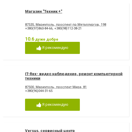
Магазин "Техник +"
87535, Мариуполь, проспект пр.Металлургов, 198
+380(97)860-84-66
,
+380(98)112-38-21
10.6
дуже добре
Я рекомендую
IT-Rex- видео наблюдение, ремонт компьютерной
техники
87500, Мариуполь, проспект Мира, 81
+380(96)044-31-65
Я рекомендую
Versus, сервисный центр