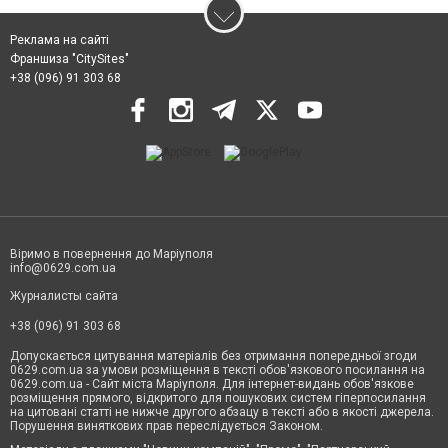
Реклама на сайті
Франшиза "CitySites"
+38 (096) 91 303 68
Віримо в повернення до Маріуполя
info@0629.com.ua
Журналисты сайта
+38 (096) 91 303 68
Допускається цитування матеріалів без отримання попередньої згоди
0629.com.ua за умови розміщення в тексті обов'язкового посилання на
0629.com.ua - Сайт міста Маріуполя. Для інтернет-видань обов'язкове
розміщення прямого, відкритого для пошукових систем гіперпосилання
на цитовані статті не нижче другого абзацу в тексті або в якості джерела.
Порушення виняткових прав переслідується Законом.