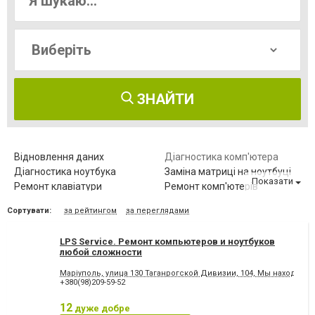
ЗНАЙТИ
Відновлення даних
Діагностика комп'ютера
Діагностика ноутбука
Заміна матриці на ноутбуці
Показати
Ремонт клавіатури
Ремонт комп'ютерів
Ремонт комп'ютерів на дому
Ремонт комплектуючих
Сортувати:
за рейтингом
за переглядами
Ремонт мишки
Ремонт моніторів
Ремонт ноутбуків
Чищення від пилу
LPS Service. Ремонт компьютеров и ноутбуков
Чищення ноутбука
любой сложности
Маріуполь, улица 130 Таганрогской Дивизии, 104, Мы находимся
+380(98)209-59-52
12
дуже добре