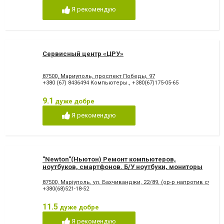
Я рекомендую
Сервисный центр «ЦРУ»
87500, Мариуполь, проспект Победы, 97
+380 (67) 8436494 Компьютеры.
,
+380(67)175-05-65
9.1
дуже добре
Я рекомендую
"Newton"(Ньютон) Ремонт компьютеров,
ноутбуков, смартфонов. Б/У ноутбуки, мониторы
87500, Маріуполь, ул. Бахчиванджи, 22/89, (ор-р напротив супер
+380(68)521-18-52
11.5
дуже добре
Я рекомендую