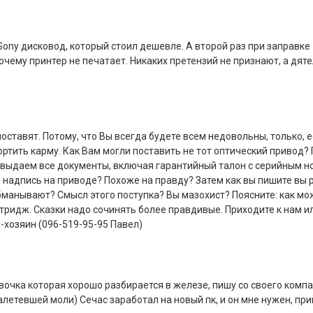
Sony дисковод, который стоил дешевле. А второй раз при заправке
чему принтер не печатает. Никаких претензий не признают, а дят
ставят. Потому, что Вы всегда будете всем недовольны, только, 
ртить карму. Как Вам могли поставить не тот оптический привод?
 выдаем все документы, включая гарантийный талон с серийным н
ь надпись на приводе? Похоже на правду? Затем как вы пишите вы
обманывают? Смысл этого поступка? Вы мазохист? Поясните: как м
ртридж. Сказки надо сочинять более правдивые. Приходите к нам и
-хозяин (096-519-95-95 Павел)
евочка которая хорошо разбирается в железе, пишу со своего комп
алетевшей моли) Сечас заработал на новый пк, и он мне нужен, при