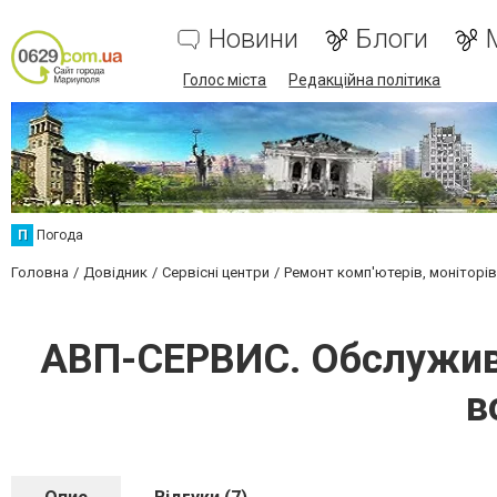
Новини
Блоги
Голос міста
Редакційна політика
П
Погода
Головна
Довідник
Сервісні центри
Ремонт комп'ютерів, моніторів
АВП-СЕРВИС. Обслужива
в