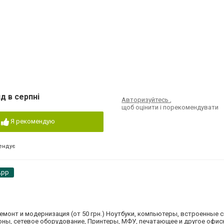
д в серпні
Авторизуйтесь
,
щоб оцінити і порекомендувати
Я рекомендую
ендує
App
емонт и модернизация (от 50 грн.) Ноутбуки, компьютеры, встроенные 
ны, сетевое оборудование, Принтеры, МФУ, печатающее и другое офис