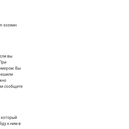
ел-хозяин
если вы
 При
омером. Вы
 решили
ожно
ли сообщите
а который
йду к ним в