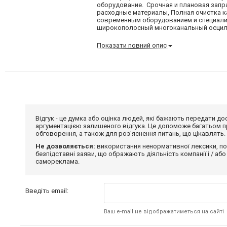
оборудование. Срочная и плановая запра
расходные материалы, Полная очистка к
современным оборудованием и специали
широкополосный многоканальный осцилл
Показати повний опис
Відгук - це думка або оцінка людей, які бажають передати 
аргументацією залишеного відгука. Це допоможе багатьом пр
обговорення, а також для роз'яснення питань, що цікавлять.
Не дозволяється:
використання ненормативної лексики, по
безпідставні заяви, що ображають діяльність компанії і / або
самореклама.
Введіть email:
Ваш e-mail не відображатиметься на сайті