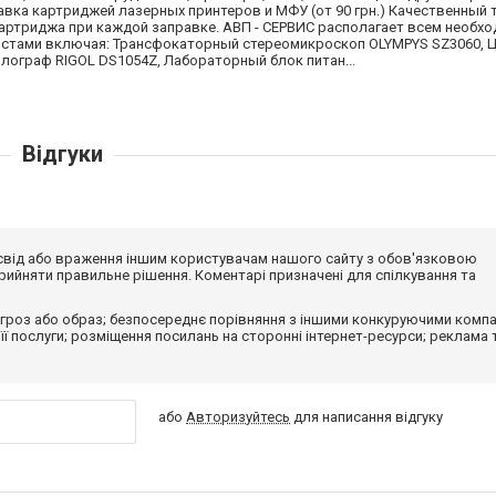
вка картриджей лазерных принтеров и МФУ (от 90 грн.) Качественный 
артриджа при каждой заправке. АВП - СЕРВИС располагает всем необх
стами включая: Трансфокаторный стереомикроскоп OLYMPYS SZ3060,
ограф RIGOL DS1054Z, Лабораторный блок питан...
Відгуки
досвід або враження іншим користувачам нашого сайту з обов'язковою
ийняти правильне рішення. Коментарі призначені для спілкування та
гроз або образ; безпосереднє порівняння з іншими конкуруючими компа
 її послуги; розміщення посилань на сторонні інтернет-ресурси; реклама 
або
Авторизуйтесь
для написання відгуку