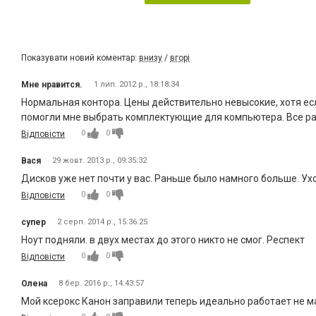
Показувати новий коментар:
внизу
/
вгорі
Мне нравится.
1 лип. 2012 р., 18:18:34
Нормальная контора. Цены действительно невысокие, хотя ес
помогли мне выбрать комплектующие для компьютера. Все ра
0
0
Відповісти
Вася
29 жовт. 2013 р., 09:35:32
Дисков уже нет почти у вас. Раньше было намного больше. Ух
0
0
Відповісти
супер
2 серп. 2014 р., 15:36:25
Ноут подняли. в двух местах до этого никто не смог. Респект
0
0
Відповісти
Олена
8 бер. 2016 р., 14:43:57
Мой ксерокс Канон заправили теперь идеально работает не м