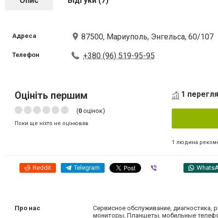
Опис
Відгуки (7)
Адреса
87500, Мариуполь, Энгельса, 60/107
Телефон
+380 (96) 519-95-95
Оцініть першим
1 перегля
(
0
оцінок)
Поки ще ніхто не оцінював
1 людина реком
Reddit
Telegram
Viber
Whats
Про нас
Сервисное обслуживание, диагностика, р
мониторы, Планшеты, мобильные телефо