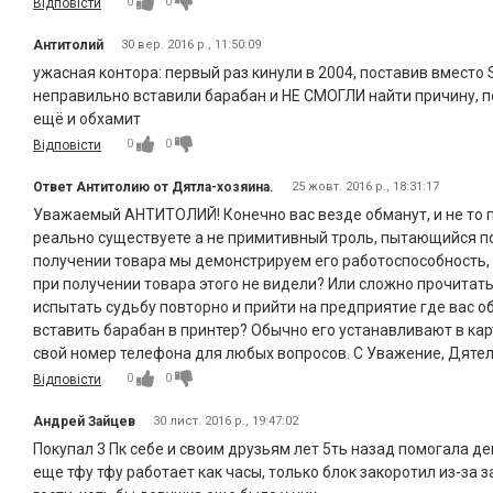
0
0
Відповісти
Антитолий
30 вер. 2016 р., 11:50:09
ужасная контора: первый раз кинули в 2004, поставив вместо 
неправильно вставили барабан и НЕ СМОГЛИ найти причину, по
ещё и обхамит
0
0
Відповісти
Ответ Антитолию от Дятла-хозяина.
25 жовт. 2016 р., 18:31:17
Уважаемый АНТИТОЛИЙ! Конечно вас везде обманут, и не то по
реально существуете а не примитивный троль, пытающийся по
получении товара мы демонстрируем его работоспособность,
при получении товара этого не видели? Или сложно прочитат
испытать судьбу повторно и прийти на предприятие где вас 
вставить барабан в принтер? Обычно его устанавливают в ка
свой номер телефона для любых вопросов. С Уважение, Дятел
0
0
Відповісти
Андрей Зайцев
30 лист. 2016 р., 19:47:02
Покупал 3 Пк себе и своим друзьям лет 5ть назад помогала д
еще тфу тфу работает как часы, только блок закоротил из-за з