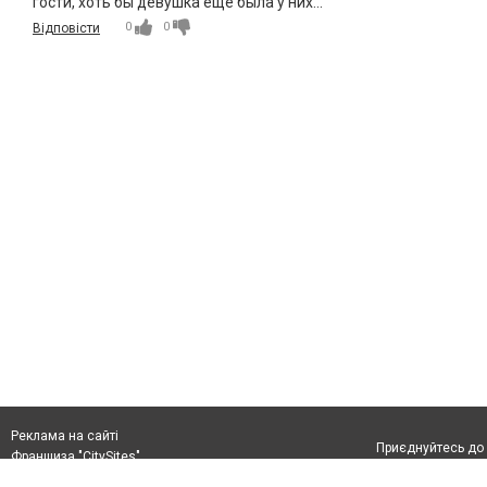
гости, хоть бы девушка еще была у них...
0
0
Відповісти
Реклама на сайті
Приєднуйтесь до 
Франшиза "CitySites"
+38 (096) 91 303 68