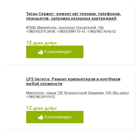
Титан Сервис- ремонт орг техники, телефонов,
планшетов, заправка лазерных картриджей
87500, Мариуполь, проспект Строителей, 166
+380(95)375-28-68
,
+380(63)881-01-61
,
+380(98)176-82-52
12
дуже добре
Я рекомендую
LPS Service. Ремонт компьютеров и ноутбуков
любой сложности
Маріуполь, улица 130 Таганрогской Дивизии, 104, Мы находимся
+380(98)209-59-52
12
дуже добре
Я рекомендую