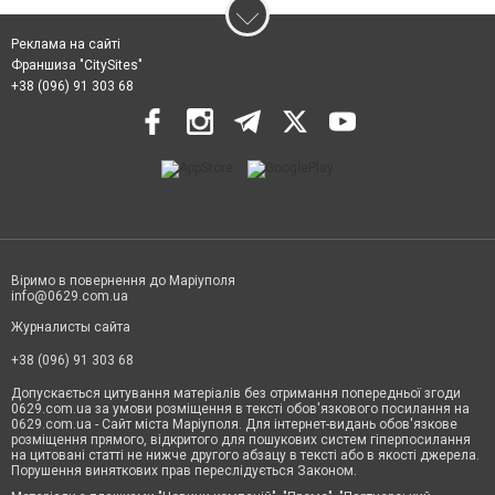
Реклама на сайті
Франшиза "CitySites"
+38 (096) 91 303 68
Віримо в повернення до Маріуполя
info@0629.com.ua
Журналисты сайта
+38 (096) 91 303 68
Допускається цитування матеріалів без отримання попередньої згоди
0629.com.ua за умови розміщення в тексті обов'язкового посилання на
0629.com.ua - Сайт міста Маріуполя. Для інтернет-видань обов'язкове
розміщення прямого, відкритого для пошукових систем гіперпосилання
на цитовані статті не нижче другого абзацу в тексті або в якості джерела.
Порушення виняткових прав переслідується Законом.