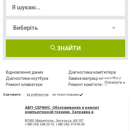
ЗНАЙТИ
Відновлення даних
Діагностика комп'ютера
Діагностика ноутбука
Заміна матриці на ноутбуці
Показати
Ремонт клавіатури
Ремонт комп'ютерів
Ремонт комп'ютерів на дому
Ремонт комплектуючих
Сортувати:
за рейтингом
за переглядами
Ремонт мишки
Ремонт моніторів
Ремонт ноутбуків
Чищення від пилу
АВП-СЕРВИС. Обслуживание и ремонт
Чищення ноутбука
компьютерной техники. Заправка и
восстановление картриджей.
87500, Мариуполь, Энгельса, 60/107
+380 (93) 638-23-73
,
+380 (96) 519-95-95