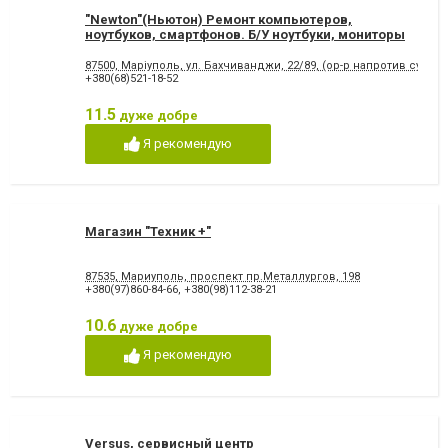
"Newton"(Ньютон) Ремонт компьютеров,
ноутбуков, смартфонов. Б/У ноутбуки, мониторы
87500, Маріуполь, ул. Бахчиванджи, 22/89, (ор-р напротив супер
+380(68)521-18-52
11.5
дуже добре
Я рекомендую
Магазин "Техник +"
87535, Мариуполь, проспект пр.Металлургов, 198
+380(97)860-84-66
,
+380(98)112-38-21
10.6
дуже добре
Я рекомендую
Versus, сервисный центр