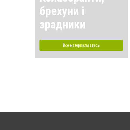
брехуни і
зрадники
Все материалы здесь