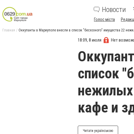
Новости
Голос міста
Редакц
Главная
Оккупанты в Мариуполе внесли в список "бесхозного" имущества 22 нежил
18:09, 8 июля
Нет возмож
Оккупант
список "
нежилых 
кафе и з
Читати українською