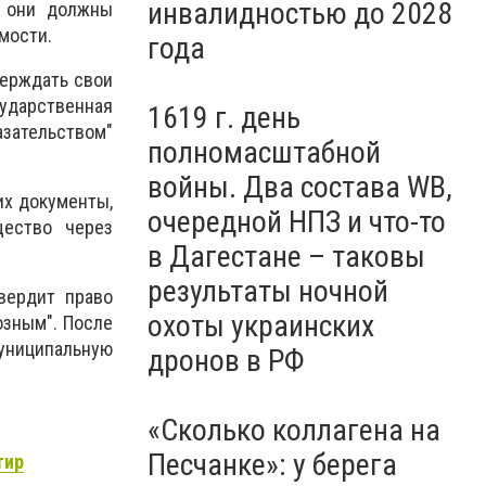
инвалидностью до 2028
й они должны
мости.
года
верждать свои
сударственная
1619 г. день
ательством"
полномасштабной
войны. Два состава WB,
их документы,
очередной НПЗ и что-то
ество через
в Дагестане – таковы
результаты ночной
вердит право
охоты украинских
озным". После
униципальную
дронов в РФ
«Сколько коллагена на
Песчанке»: у берега
тир