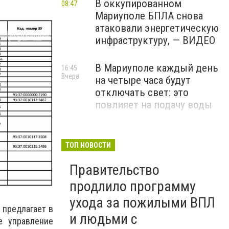
В оккупированном
08:47
Мариуполе БПЛА снова
атаковали энергетическую
инфраструктуру, — ВИДЕО
В Мариуполе каждый день
16:45
Вчера
на четыре часа будут
отключать свет: это
повлияет на подачу воды
Российские военные
16:27
Вчера
расстреляли украинского
ТОП НОВОСТИ
пленника в Волновахском
Правительство
районе, — прокуратура
продлило программу
ухода за пожилыми ВПЛ
 предлагает в
и людьми с
е управление