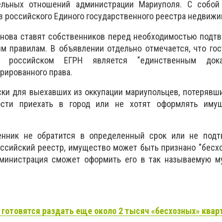
льных отношений администрации Мариуполя. С собо
з российского Единого государственного реестра недвижи
снова ставят собственников перед необходимостью подт
м правилам. В объявлении отдельно отмечается, что го
 российском ЕГРН является "единственным доказ
рированного права.
ки для выехавших из оккупации мариупольцев, потерявш
сти приехать в город или не хотят оформлять имущ
енник не обратится в определенный срок или не подт
ссийский реестр, имущество может быть признано "бесх
дминистрация сможет оформить его в так называемую м
готовятся раздать еще около 2 тысяч «бесхозных» квар