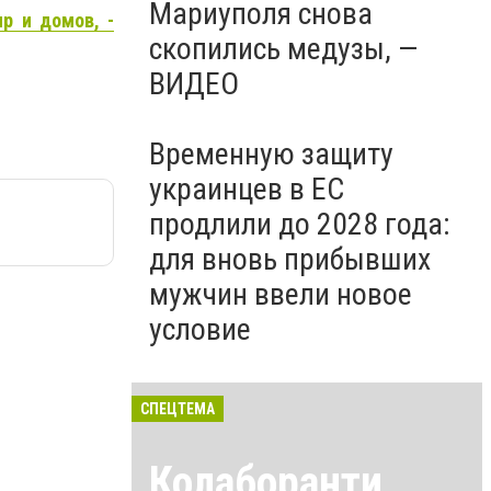
Мариуполя снова
р и домов, -
скопились медузы, —
ВИДЕО
Временную защиту
украинцев в ЕС
продлили до 2028 года:
для вновь прибывших
мужчин ввели новое
условие
СПЕЦТЕМА
Колаборанти,