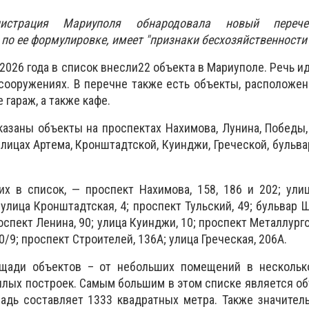
нистрация Мариуполя обнародовала новый переч
по ее формулировке, имеет "признаки бесхозяйственности"
2026 года в список внесли
22 объекта в Мариуполе
. Речь и
сооружениях. В перечне также есть объекты, расположе
 гараж, а также кафе.
указаны объекты на проспектах Нахимова, Лунина, Победы,
улицах Артема, Кронштадтской, Куинджи, Греческой, бульв
х в список, — проспект Нахимова, 158, 186 и 202; улиц
 улица Кронштадтская, 4; проспект Тульский, 49; бульвар 
оспект Ленина, 90; улица Куинджи, 10; проспект Металлурго
0/9; проспект Строителей, 136А; улица Греческая, 206А.
ощади объектов – от небольших помещений в нескольк
лых построек. Самым большим в этом списке является об
щадь составляет 1333 квадратных метра. Также значите