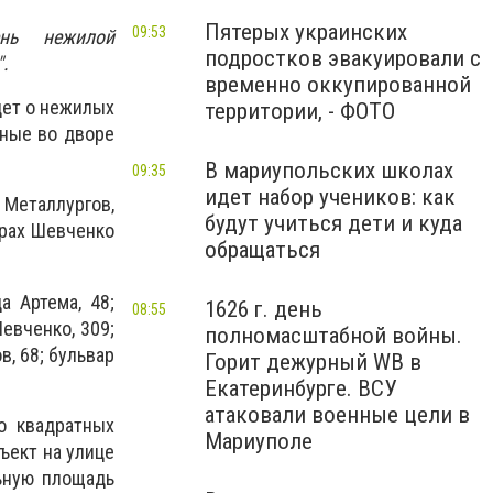
Пятерых украинских
09:53
ень нежилой
подростков эвакуировали с
.
временно оккупированной
дет о нежилых
территории, - ФОТО
нные во дворе
В мариупольских школах
09:35
идет набор учеников: как
 Металлургов,
будут учиться дети и куда
арах Шевченко
обращаться
а Артема, 48;
1626 г. день
08:55
Шевченко, 309;
полномасштабной войны.
в, 68; бульвар
Горит дежурный WB в
Екатеринбурге. ВСУ
атаковали военные цели в
о квадратных
Мариуполе
ъект на улице
льную площадь