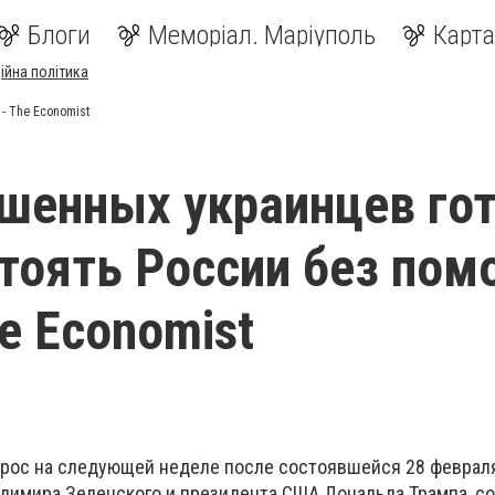
Блоги
Меморіал. Маріуполь
Карта
ійна політика
- The Economist
шенных украинцев го
тоять России без по
e Economist
прос на следующей неделе после состоявшейся 28 феврал
димира Зеленского и президента США Дональда Трампа, с