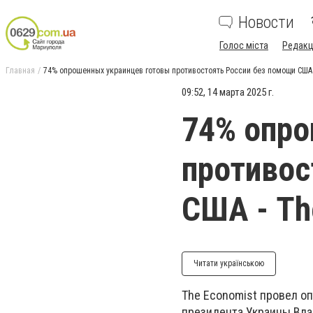
Новости
Голос міста
Редакц
Главная
74% опрошенных украинцев готовы противостоять России без помощи США 
09:52, 14 марта 2025 г.
74% опро
противос
США - Th
Читати українською
The Economist провел о
президента Украины Вла