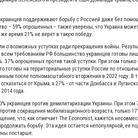
 украинцев поддерживают борьбу с Россией даже без помо
о – 59% опрошенных – также уверены, что Украина може
о же время 21% не верят в такую победу.
ли о возможных уступках ради прекращения войны. Резул
о всем требованиям РФ большинство украинцев готовы лиш
%. 37% опрошенных против такой уступки. При этом только
то готовы на территориальные уступки России по отношен
анным после полномасштабного вторжения в 2022 году. В 
тказаться от Крыма, а 27% - от части Донбасса и Луганско
2014 года.
80% украинцев против демилитаризации Украины. При этом
ротив сокращения мобилизационного возраста, только 1
ение, что, как отмечает The Economist, кажется несовмес
продолжать борьбу. Эта идея остается непопулярной, ее 
ны постарше.