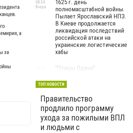
1625 г. день
08:54
езидента
Вчера
полномасштабной войны.
канцев.
Пылает Ярославский НПЗ.
В Киеве продолжается
го
ликвидация последствий
емирия, а
российской атаки на
украинские логистические
хабы
ы за
войны
"Птицы Одина"
20:54
5 августа
обнародовали до сих пор
неопубликованные кадры
ТОП НОВОСТИ
боевой работы, - ВИДЕО
Правительство
Мариуполец Андрей
17:15
продлило программу
5 августа
Бедняков сыграет папу
ухода за пожилыми ВПЛ
Петрика Пяточкина в
и людьми с
новом украинском фильме,