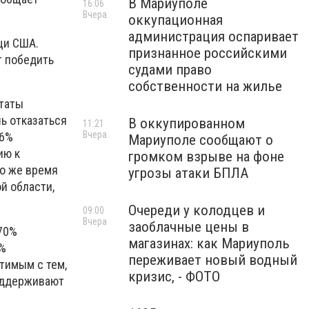
В Мариуполе
16:06
Вчера
оккупационная
администрация оспаривает
щи США.
признанное российскими
т победить
судами право
собственности на жилье
ьтаты
ь отказаться
В оккупированном
11:21
Вчера
 6%
Мариуполе сообщают о
ию к
громком взрыве на фоне
то же время
угрозы атаки БПЛА
й области,
Очереди у колодцев и
09:00
Вчера
заоблачные цены в
 70%
магазинах: как Мариуполь
7%
переживает новый водный
тимым с тем,
кризис, - ФОТО
поддерживают