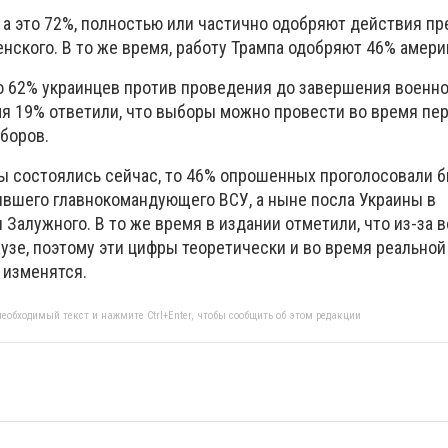
 а это 72%, полностью или частично одобряют действия пр
нского. В то же время, работу Трампа одобряют 46% амери
то 62% украинцев против проведения до завершения военно
мя 19% ответили, что выборы можно провести во время пер
боров.
ы состоялись сейчас, то 46% опрошенных проголосовали б
бывшего главнокомандующего ВСУ, а ныне посла Украины в
Залужного. В то же время в издании отметили, что из-за 
аузе, поэтому эти цифры теоретически и во время реальной
 изменятся.
еобходимый текст и нажмите Ctrl+Enter, чтобы сообщить об этом редакции