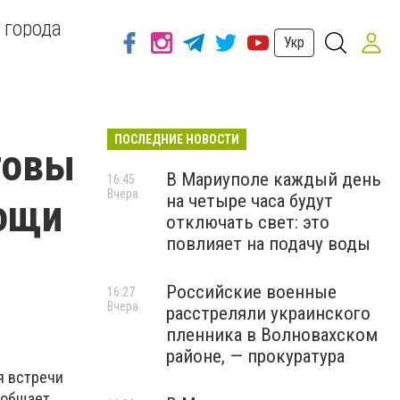
 города
Укр
ПОСЛЕДНИЕ НОВОСТИ
товы
В Мариуполе каждый день
16:45
Вчера
на четыре часа будут
мощи
отключать свет: это
повлияет на подачу воды
Российские военные
16:27
Вчера
расстреляли украинского
пленника в Волновахском
районе, — прокуратура
я встречи
ообщает