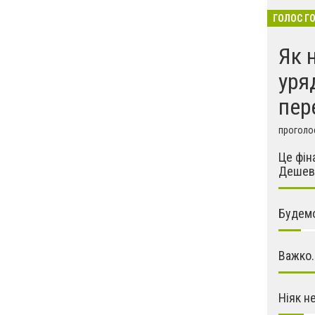
ГОЛОС Г
Як 
уря
пер
проголо
Це фін
Дешев
Будемо
Важко.
Ніяк н