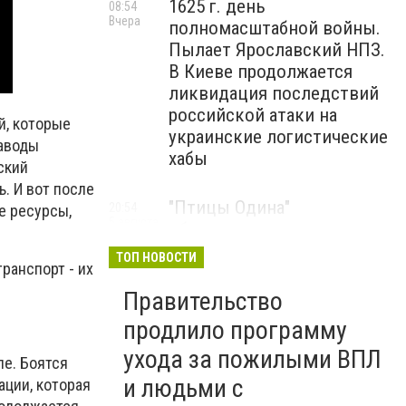
1625 г. день
08:54
Вчера
полномасштабной войны.
Пылает Ярославский НПЗ.
В Киеве продолжается
ликвидация последствий
российской атаки на
й, которые
украинские логистические
заводы
хабы
ский
. И вот после
"Птицы Одина"
20:54
е ресурсы,
5 августа
обнародовали до сих пор
неопубликованные кадры
ТОП НОВОСТИ
ранспорт - их
боевой работы, - ВИДЕО
Правительство
Мариуполец Андрей
17:15
продлило программу
5 августа
Бедняков сыграет папу
ухода за пожилыми ВПЛ
е. Боятся
Петрика Пяточкина в
и людьми с
ации, которая
новом украинском фильме,