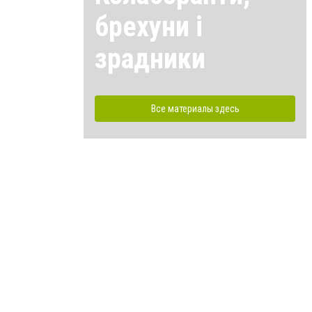
брехуни і
зрадники
Все материалы здесь