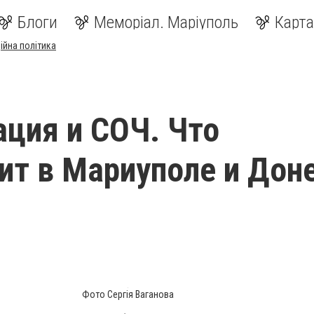
Блоги
Меморіал. Маріуполь
Карта
ійна політика
ция и СОЧ. Что
ит в Мариуполе и Дон
Фото Сергія Ваганова