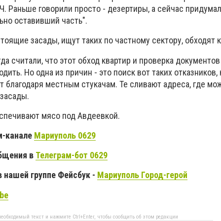
Ч. Раньше говорили просто - дезертиры, а сейчас придумал
ьно оставивший часть".
тоящие засады, ищут таких по частному сектору, обходят 
да считали, что этот обход квартир и проверка документов
дить. Но одна из причин - это поиск вот таких отказников,
ят благодаря местным стукачам. Те сливают адреса, где мож
 засады.
еспечивают мясо под Авдеевкой.
м-канале
Мариуполь 0629
бщения в
Телеграм-бот 0629
 нашей группе Фейсбук -
Мариуполь Город-герой
be
еобходимый текст и нажмите Ctrl+Enter, чтобы сообщить об этом редакции