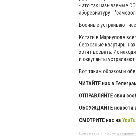
- это так называемые СО
аббревиатуру - "самовол
Военные устраивают нас
Кстати в Мариуполе всег
бесхозные квартиры нахо
хотят воевать. Их наход
и оккупанты устраивают
Вот таким образом и об
ЧИТАЙТЕ нас в Телегра
ОТПРАВЛЯЙТЕ свои соо
ОБСУЖДАЙТЕ новости в
СМОТРИТЕ нас на
YouTu
Если вы заметили ошибку, выделите н