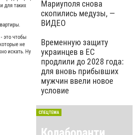
Мариуполя снова
и для таких
скопились медузы, —
ВИДЕО
квартиры.
 - это чтобы
Временную защиту
 которые не
украинцев в ЕС
но искать. Ну
продлили до 2028 года:
для вновь прибывших
мужчин ввели новое
условие
СПЕЦТЕМА
Колаборанти,