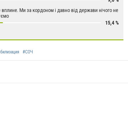
е вплине. Ми за кордоном і давно від держави нічого не
уємо
15,4 %
билизация
#СОЧ