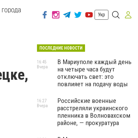
 города
Укр
ПОСЛЕДНИЕ НОВОСТИ
В Мариуполе каждый день
16:45
Вчера
на четыре часа будут
ецке,
отключать свет: это
повлияет на подачу воды
Российские военные
16:27
Вчера
расстреляли украинского
пленника в Волновахском
районе, — прокуратура