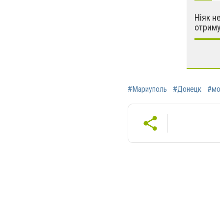
Ніяк н
отрим
#Мариуполь
#Донецк
#мо