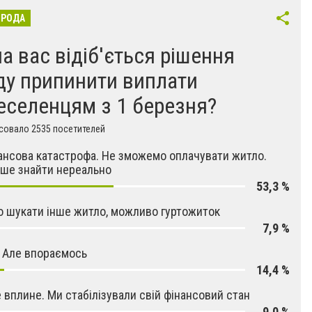
ОРОДА
на вас відіб'ється рішення
ду припинити виплати
еселенцям з 1 березня?
совало 2535 посетителей
ансова катастрофа. Не зможемо оплачувати житло.
ше знайти нереально
53,3 %
 шукати інше житло, можливо гуртожиток
7,9 %
 Але впораємось
14,4 %
е вплине. Ми стабілізували свій фінансовий стан
9,0 %