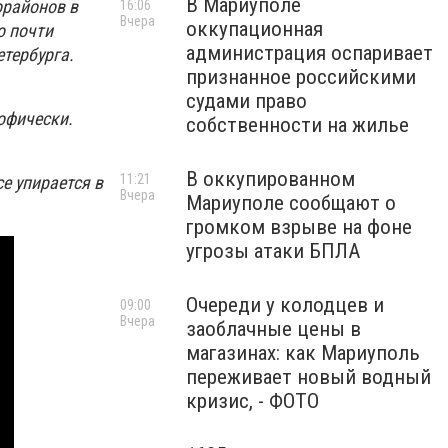
В Мариуполе
орайонов в
16:06
Вчера
оккупационная
о почти
администрация оспаривает
тербурга.
признанное российскими
судами право
офически.
собственности на жилье
В оккупированном
11:21
е упирается в
Вчера
Мариуполе сообщают о
громком взрыве на фоне
угрозы атаки БПЛА
Очереди у колодцев и
09:00
Вчера
заоблачные цены в
магазинах: как Мариуполь
переживает новый водный
кризис, - ФОТО