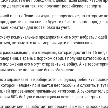
 Донецке, там не проводили. Однако тихая мобилизация п
пор делается на тех, кто получает российские паспорта.
онной власти Пушилин издал распоряжение, по которому п
предприятия, если они не будут в обязательном порядке н
 военкоматы - для постановки на учет.
почему коммунальные предприятия не могут набрать людей
аться, потому что не намерены идти в военкоматы.
 рассказывают, что молодежь, которая достигает 16 лет, 
верения. Парень с пороком сердца получил категорию В, т
 положения его могут отправить на войну. А на территори
ины военное положение было объявлено.
рямо спрашивает, а вообще хотя бы одному ребенку присво
 с которой человек признается неспособным служить. И тут
ацией присваивают призывные категории. А руководитель 
то они 80% бойцов с ампутациями возвращают на фронт.
 которому сейчас работает репрессивная машина российск