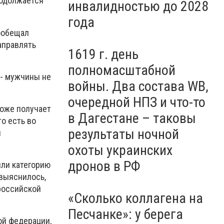
родолжается
- ФОТО
инвалидностью до 2028
года
ообещал
аправлять
1619 г. день
полномасштабной
 - мужчины не
войны. Два состава WB,
очередной НПЗ и что-то
тоже получает
в Дагестане – таковы
о есть во
результаты ночной
и
охоты украинских
дронов в РФ
или категорию
 выяснилось,
российской
«Сколько коллагена на
Песчанке»: у берега
ой федерации,