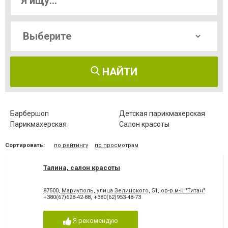
НАЙТИ
Барбершоп
Детская парикмахерская
Парикмахерская
Салон красоты
Сортировать:
по рейтингу
по просмотрам
Талина, салон красоты
87500, Мариуполь, улица Зелинского, 51, ор-р м-н "Титан"
+380(67)628-42-88
,
+380(62)953-48-73
Я рекомендую