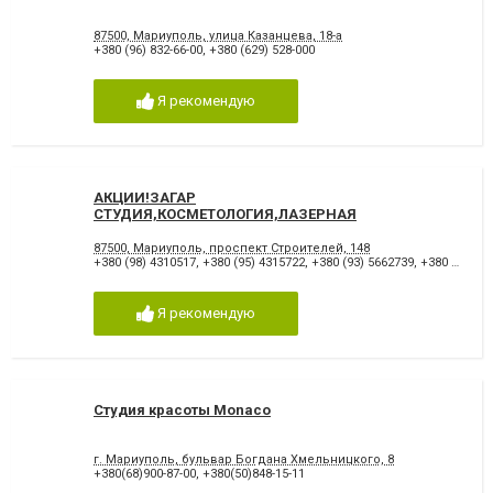
87500, Мариуполь, улица Казанцева, 18-а
+380 (96) 832-66-00
,
+380 (629) 528-000
Я рекомендую
АКЦИИ!ЗАГАР
СТУДИЯ,КОСМЕТОЛОГИЯ,ЛАЗЕРНАЯ
ЭПИЛЯЦИЯ,МАНИКЮРНО ПЕДИКЮРНАЯ
СТУДИЯ,COLOR BAR by PERSONA
87500, Мариуполь, проспект Строителей, 148
+380 (98) 4310517
,
+380 (95) 4315722
,
+380 (93) 5662739
,
+380 (629) 534124
Я рекомендую
Студия красоты Monaco
г. Мариуполь, бульвар Богдана Хмельницкого, 8
+380(68)900-87-00
,
+380(50)848-15-11