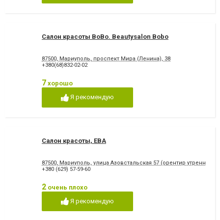
Салон красоты BoBo. Beautysalon Bobo
87500, Мариуполь, проспект Мира (Ленина), 38
+380(68)832-02-02
7
хорошо
Я рекомендую
Салон красоты, ЕВА
87500, Мариуполь, улица Азовстальская 57 (орентир утренний р
+380 (629) 57-59-60
2
очень плохо
Я рекомендую