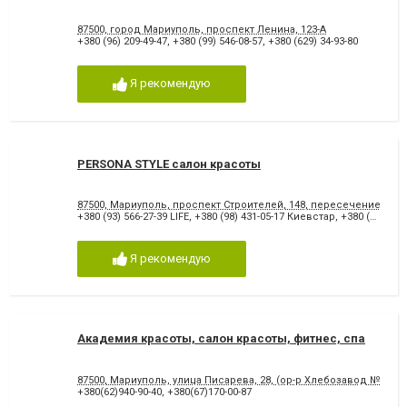
87500, город Мариуполь, проспект Ленина, 123-А
+380 (96) 209-49-47
,
+380 (99) 546-08-57
,
+380 (629) 34-93-80
Я рекомендую
PERSONA STYLE салон красоты
87500, Мариуполь, проспект Строителей, 148, пересечение Стро
+380 (93) 566-27-39 LIFE
,
+380 (98) 431-05-17 Киевстар
,
+380 (95) 431-57-22 МТС
Я рекомендую
Академия красоты, салон красоты, фитнес, спа
87500, Мариуполь, улица Писарева, 28, (ор-р Хлебозавод №2 , н
+380(62)940-90-40
,
+380(67)170-00-87