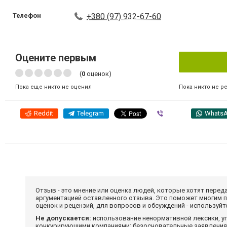
Телефон
+380 (97) 932-67-60
Оцените первым
(
0
оценок)
Пока никто не р
Пока еще никто не оценил
Reddit
Telegram
Viber
Whats
Отзыв - это мнение или оценка людей, которые хотят перед
аргументацией оставленного отзыва. Это поможет многим 
оценок и рецензий, для вопросов и обсуждений - используй
Не допускается:
использование ненормативной лексики, уг
конкурирующими компаниями; безосновательные заявления,