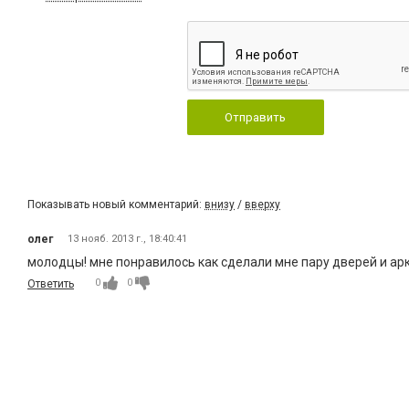
Отправить
Показывать новый комментарий:
внизу
/
вверху
олег
13 нояб. 2013 г., 18:40:41
молодцы! мне понравилось как сделали мне пару дверей и арк
0
0
Ответить