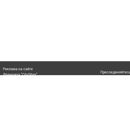
Реклама на сайте
Присоединяйтесь 
Франшиза "CitySites"
+380 (98) 122-86-51
Верим в возвращение в Мариуполь
Допускается цит
info@0629.com.ua
размещения в тек
обязательно раз
Журналисти сайту
второго абзаца в
Материалы с плаш
+380 (98) 234-63-66, +380 (95) 847-96-28
"Политические но
рекламы.