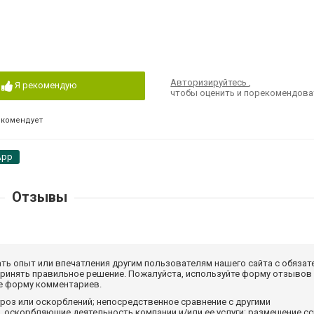
Авторизируйтесь
,
Я рекомендую
чтобы оценить и порекомендова
екомендует
App
Отзывы
ать опыт или впечатления другим пользователям нашего сайта с обязат
принять правильное решение. Пожалуйста, используйте форму отзывов
те форму комментариев.
роз или оскорблений; непосредственное сравнение с другими
 оскорбляющие деятельность компании и/или ее услуги; размещение с