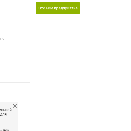
Это мое предприятие
ть
ельной
 для
сылок