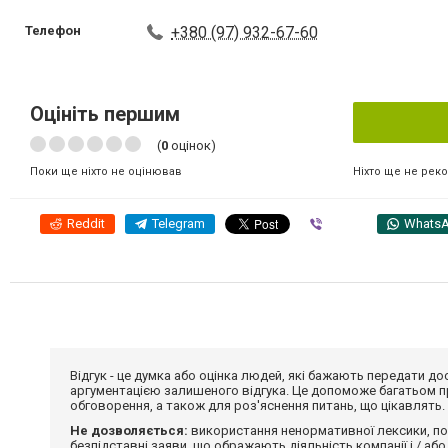
Телефон
+380 (97) 932-67-60
Оцініть першим
(
0
оцінок)
Ніхто ще не рек
Поки ще ніхто не оцінював
Reddit
Telegram
Viber
Whats
Відгук - це думка або оцінка людей, які бажають передати 
аргументацією залишеного відгука. Це допоможе багатьом пр
обговорення, а також для роз'яснення питань, що цікавлять.
Не дозволяється:
використання ненормативної лексики, по
безпідставні заяви, що ображають діяльність компанії і / або