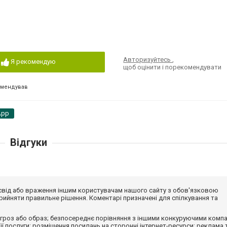
Авторизуйтесь
,
Я рекомендую
щоб оцінити і порекомендувати
омендував
App
Відгуки
досвід або враження іншим користувачам нашого сайту з обов'язковою
ийняти правильне рішення. Коментарі призначені для спілкування та
гроз або образ; безпосереднє порівняння з іншими конкуруючими компа
 її послуги; розміщення посилань на сторонні інтернет-ресурси; реклама 