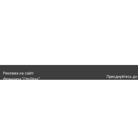
Реклама на сайті
Приєднуйтесь до 
Франшиза "CitySites"
+38 (096) 91 303 68
Віримо в повернення до Маріуполя
Допускається цит
info@0629.com.ua
тексті обов'язко
розміщення прямо
Журналисты сайта
абзацу в тексті 
Матеріали з плаш
+38 (096) 91 303 68
"Політичні новини