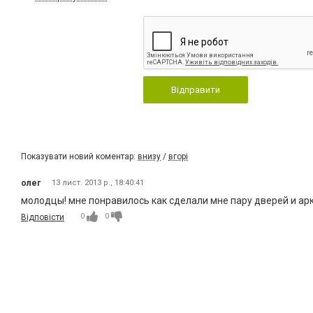
Відправити
Показувати новий коментар:
внизу
/
вгорі
олег
13 лист. 2013 р., 18:40:41
молодцы! мне понравилось как сделали мне пару дверей и арк
0
0
Відповісти