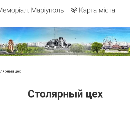
Меморіал. Маріуполь
Карта міста
лярный цех
Столярный цех