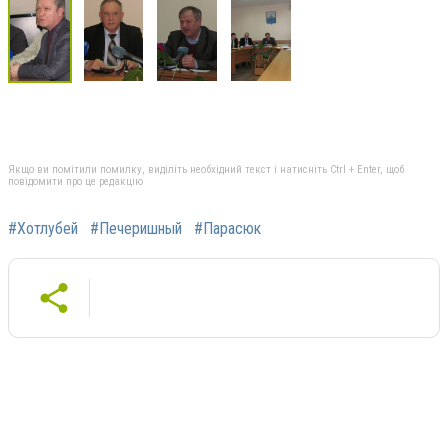
Якщо ви помітили помилку, виділіть необхідний текст і натисніть Ctrl + Enter, щоб
повідомити про це редакцію
#Хотлубей
#Печеришный
#Парасюк