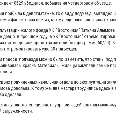
ондент 0629 убедился, побывав на четверговом объезде.
ия прибыла к девятиэтажке, то с виду подъезд выглядел 
ном и фиолетовом цветах, к тому еще ощущался запах крас
сплуатации жилого фонда УК "Восточная" Татьяна Алымова 
е давно. В прошлом году в УК "Восточная" отремонтирован
 из них выделяли средства жители (по программе 50/50). В
ят отремонтировать уже 30 подъездов.
 прессе подъезде можно было заметить, что стены под п
валивалась краска. Материалы жильцы закупали самые про
елили.
 своих подчиненных начальник отдела по эксплуатации жил
мова довольна. К тому же, два мастера трудились здесь в 
 за сделали.
вестно, у одного специалиста управляющей конторы максим
ой загруженности.