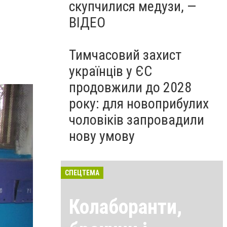
скупчилися медузи, —
ВІДЕО
Тимчасовий захист
українців у ЄС
продовжили до 2028
року: для новоприбулих
чоловіків запровадили
нову умову
СПЕЦТЕМА
Колаборанти,