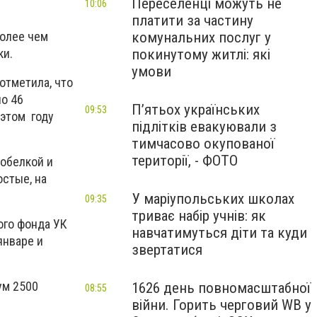
Переселенці можуть не
10:06
платити за частину
комунальних послуг у
более чем
покинутому житлі: які
ки.
умови
отметила, что
о 46
П’ятьох українських
09:53
 этом году
підлітків евакуювали з
тимчасово окупованої
території, - ФОТО
обелкой и
стые, на
У маріупольських школах
09:35
триває набір учнів: як
ого фонда УК
навчатимуться діти та куди
январе и
звертатися
ум 2500
1626 день повномасштабної
08:55
війни. Горить черговий WB у