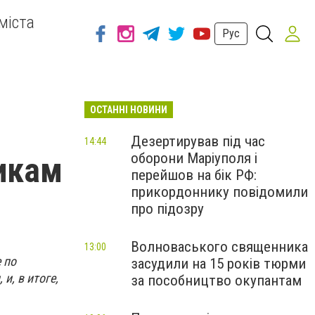
міста
Рус
ОСТАННІ НОВИНИ
Дезертирував під час
14:44
оборони Маріуполя і
икам
перейшов на бік РФ:
прикордоннику повідомили
про підозру
Волноваського священника
13:00
 по
засудили на 15 років тюрми
и, в итоге,
за пособництво окупантам