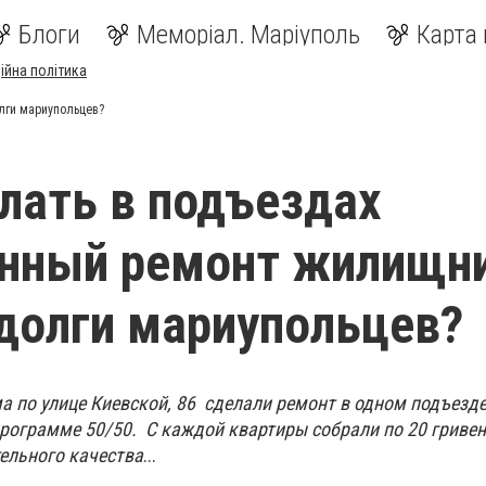
Блоги
Меморіал. Маріуполь
Карта 
ійна політика
лги мариупольцев?
елать в подъездах
енный ремонт жилищн
долги мариупольцев?
а по улице Киевской, 86 сделали ремонт в одном подъезде
ограмме 50/50. С каждой квартиры собрали по 20 гривен, 
ельного качества
...