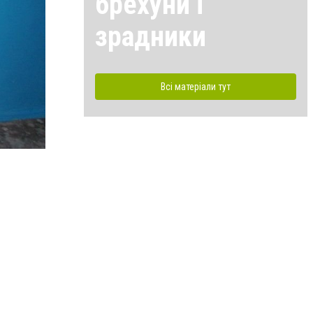
брехуни і
зрадники
Всі матеріали тут