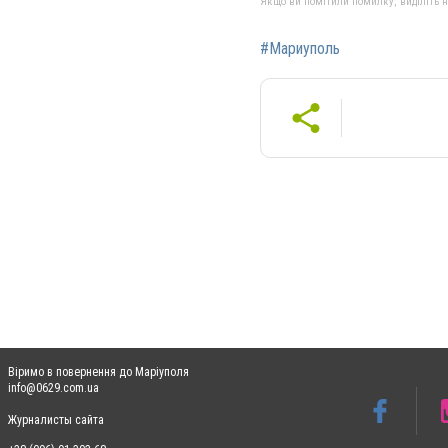
Якщо ви помітили помилку, виділіть нео
#Мариуполь
Віримо в повернення до Маріуполя
info@0629.com.ua
Журналисты сайта