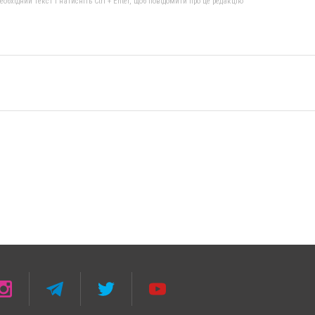
бхідний текст і натисніть Ctrl + Enter, щоб повідомити про це редакцію