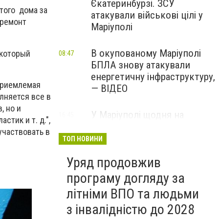
Єкатеринбурзі. ЗСУ
этого дома за
атакували військові цілі у
оремонт
Маріуполі
В окупованому Маріуполі
 который
08:47
БПЛА знову атакували
енергетичну інфраструктуру,
 приемлемая
— ВІДЕО
лняется все в
, но и
У Маріуполі щодня на
16:45
стик и т. д.",
Вчора
чотири години
участвовать в
відключатимуть світло: це
ТОП НОВИНИ
вплине на подачу води
Уряд продовжив
програму догляду за
літніми ВПО та людьми
з інвалідністю до 2028