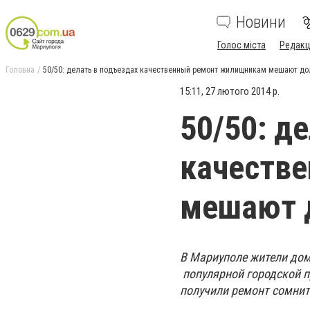
Новини
Голос міста
Редакц
Головна
50/50: делать в подъездах качественный ремонт жилищникам мешают до
15:11, 27 лютого 2014 р.
50/50: д
качеств
мешают 
В Мариуполе жители дом
популярной городской пр
получили ремонт сомнит