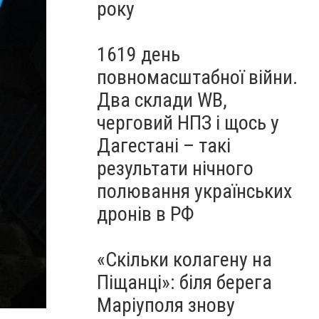
року
1619 день
повномасштабної війни.
Два склади WB,
черговий НПЗ і щось у
Дагестані – такі
результати нічного
полювання українських
дронів в РФ
«Скільки колагену на
Піщанці»: біля берега
Маріуполя знову