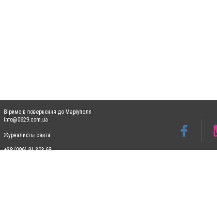
Віримо в повернення до Маріуполя
info@0629.com.ua
Журналисты сайта
+38 (096) 91 303 68
Допускається цитування матеріалів без отримання попередньої згоди 0629.com.ua за
пошукових систем гіперпосилання на цитовані статті не нижче другого абзацу в тек
Матеріали з плашками "Новини компаній", "Промо", "Партнерський матеріал", "Партнер
Реклама на сайті
Ф