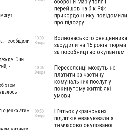
оборони Маріуполя і
перейшов на бік РФ:
прикордоннику повідомили
смогут
про підозру
Волноваського священника
13:00
а, - сообщили
Вчора
засудили на 15 років тюрми
за пособництво окупантам
одежде. Они
ий, -
Переселенці можуть не
10:06
Вчора
платити за частину
комунальних послуг у
об этом
покинутому житлі: які
 удалось
умови
я оценка этим
П’ятьох українських
09:53
Вчора
підлітків евакуювали з
тимчасово окупованої
шнем митинге