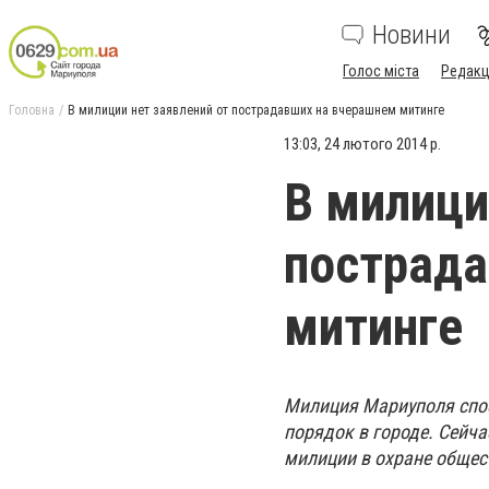
Новини
Голос міста
Редакц
Головна
В милиции нет заявлений от пострадавших на вчерашнем митинге
13:03, 24 лютого 2014 р.
В милици
пострада
митинге
Милиция Мариуполя спос
порядок в городе. Сейч
милиции в охране общес