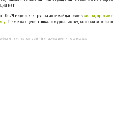
ции нет.
нт 0629 видел, как группа антимайдановцев
силой, против 
ину
. Также на сцене толкали журналистку, которая хотела 
бхідний текст і натисніть Ctrl + Enter, щоб повідомити про це редакцію