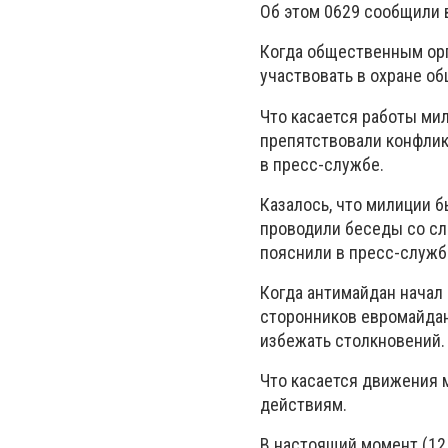
Об этом 0629 сообщили 
Когда общественным орг
участвовать в охране о
Что касается работы ми
препятствовали конфлик
в пресс-службе.
Казалось, что милиции б
проводили беседы со сл
пояснили в пресс-служб
Когда антимайдан начал 
сторонников евромайдан
избежать столкновений.
Что касается движения 
действиям.
В настоящий момент (12.