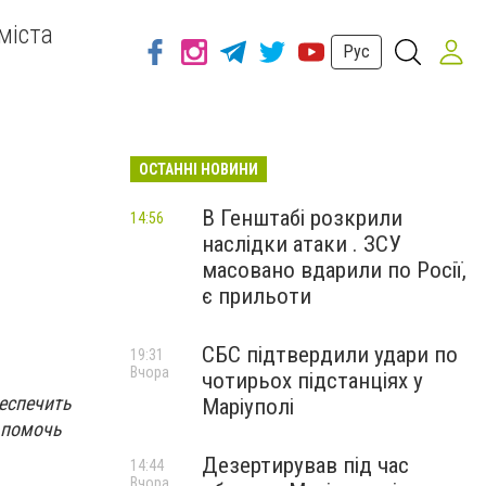
міста
Рус
ОСТАННІ НОВИНИ
В Генштабі розкрили
14:56
наслідки атаки . ЗСУ
масовано вдарили по Росії,
є прильоти
СБС підтвердили удари по
19:31
Вчора
чотирьох підстанціях у
еспечить
Маріуполі
 помочь
Дезертирував під час
14:44
Вчора