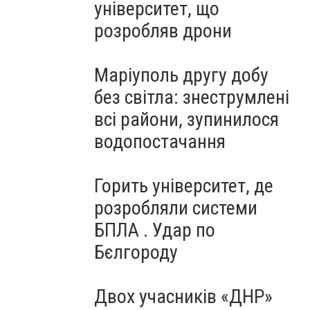
університет, що
розробляв дрони
Маріуполь другу добу
без світла: знеструмлені
всі райони, зупинилося
водопостачання
Горить університет, де
розробляли системи
БПЛА . Удар по
Бєлгороду
Двох учасників «ДНР»