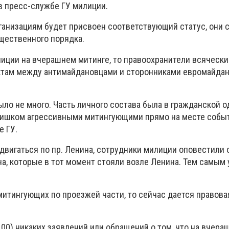
в пресс-службе ГУ милиции.
анизациям будет присвоен соответствующий статус, они 
бщественного порядка.
лиции на вчерашнем митинге, то правоохранители всячески
там между антимайдановцами и сторонниками евромайдан
ыло не много. Часть личного состава была в гражданской 
ишком агрессивными митингующими прямо на месте событ
е ГУ.
двигаться по пр. Ленина, сотрудники милиции оповестили 
а, которые в тот момент стояли возле Ленина. Тем самым
митингующих по проезжей части, то сейчас дается правова
00) никаких заявлений или обращений о том, что на вчера