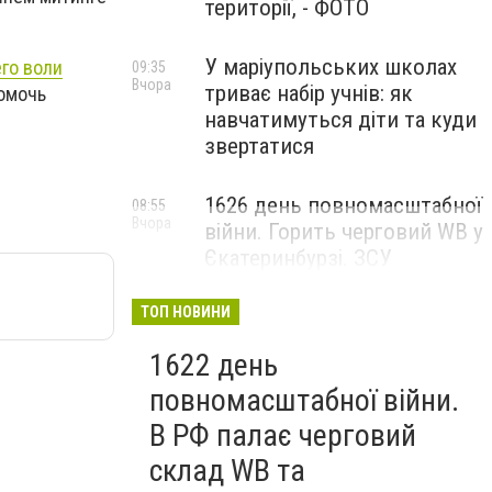
території, - ФОТО
У маріупольських школах
его воли
09:35
Вчора
триває набір учнів: як
помочь
навчатимуться діти та куди
звертатися
1626 день повномасштабної
08:55
Вчора
війни. Горить черговий WB у
Єкатеринбурзі. ЗСУ
атакували військові цілі у
Маріуполі
ТОП НОВИНИ
1622 день
повномасштабної війни.
В РФ палає черговий
склад WB та