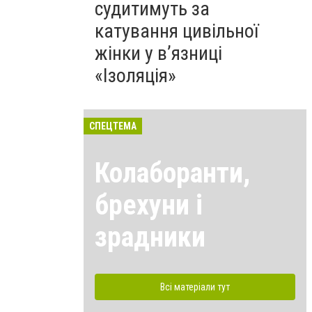
судитимуть за
катування цивільної
жінки у в’язниці
«Ізоляція»
СПЕЦТЕМА
Колаборанти,
брехуни і
зрадники
Всі матеріали тут