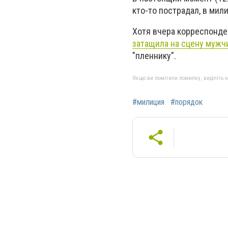
кто-то пострадал, в мили
Хотя вчера корреспонде
затащила на сцену мужч
"пленнику".
Якщо ви помітили помилку, виділіть нео
#милиция
#порядок