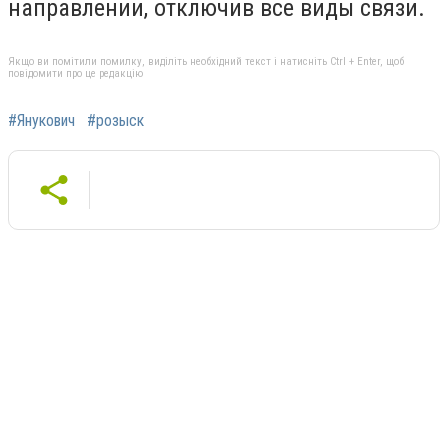
направлении, отключив все виды связи.
Якщо ви помітили помилку, виділіть необхідний текст і натисніть Ctrl + Enter, щоб
повідомити про це редакцію
#Янукович
#розыск