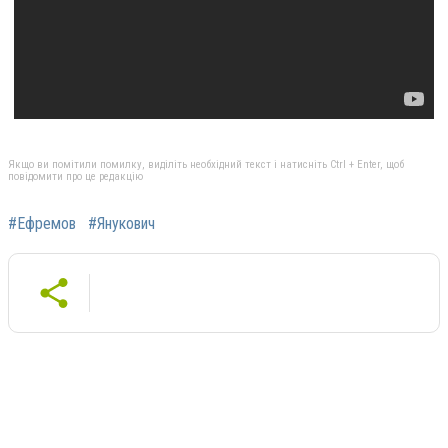
Якщо ви помітили помилку, виділіть необхідний текст і натисніть Ctrl + Enter, щоб
повідомити про це редакцію
#Ефремов
#Янукович