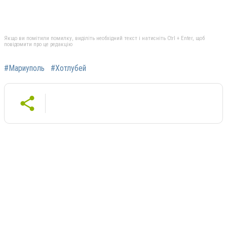
Якщо ви помітили помилку, виділіть необхідний текст і натисніть Ctrl + Enter, щоб
повідомити про це редакцію
#Мариуполь
#Хотлубей