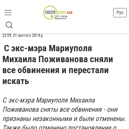
Рус
22:09, 21 лютого 2014 р.
С экс-мэра Мариуполя
Михаила Поживанова сняли
все обвинения и перестали
искать
С экс-мэра Мариуполя Михаила
Поживанова сняты все обвинения - они
признаны незаконными и были отменены.
Также было отменено постановление о