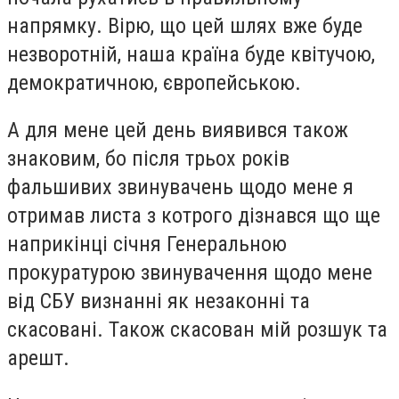
напрямку. Вірю, що цей шлях вже буде
незворотній, наша країна буде квітучою,
демократичною, європейською.
А для мене цей день виявився також
знаковим, бо після трьох років
фальшивих звинувачень щодо мене я
отримав листа з котрого дізнався що ще
наприкінці січня Генеральною
прокуратурою звинувачення щодо мене
від СБУ визнанні як незаконні та
скасовані. Також скасован мі
й розшук та
арешт.