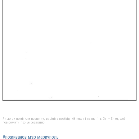
Якщо ви помітили помилку, виділіть необхідний текст і натисніть Ctrl + Enter, щоб
повідомити про це редакцію
#поживанов мэр мариуполь