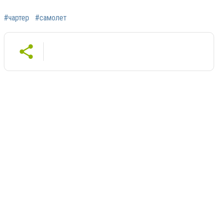
#чартер
#самолет