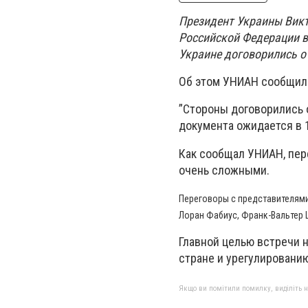
Президент Украины Викт
Российской Федерации в
Украине договорились о
Об этом УНИАН сообщили
”Стороны договорились 
документа ожидается в 1
Как сообщал УНИАН, пере
очень сложными.
Переговоры с представителями
Лоран Фабиус, Франк-Вальтер 
Главной целью встречи 
стране и урегулированию
Якщо ви помітили помилку, виділіть нео