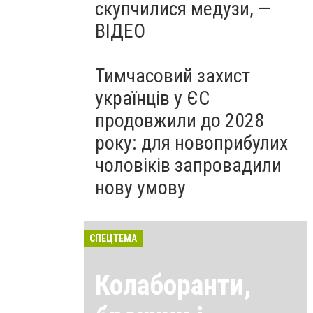
скупчилися медузи, —
ВІДЕО
Тимчасовий захист
українців у ЄС
продовжили до 2028
року: для новоприбулих
чоловіків запровадили
нову умову
СПЕЦТЕМА
Колаборанти,