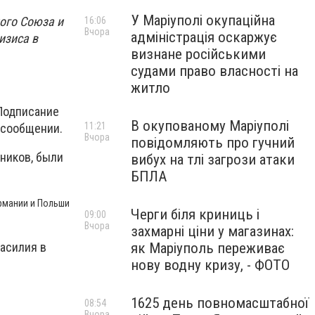
У Маріуполі окупаційна
ого Союза и
16:06
Вчора
адміністрація оскаржує
изиса в
визнане російськими
судами право власності на
житло
 Подписание
В окупованому Маріуполі
11:21
 сообщении.
Вчора
повідомляють про гучний
тников, были
вибух на тлі загрози атаки
БПЛА
рмании и Польши
Черги біля криниць і
09:00
Вчора
захмарні ціни у магазинах:
асилия в
як Маріуполь переживає
нову водну кризу, - ФОТО
1625 день повномасштабної
08:54
Вчора