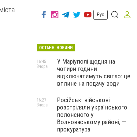
міста
Рус
ОСТАННІ НОВИНИ
У Маріуполі щодня на
16:45
Вчора
чотири години
відключатимуть світло: це
вплине на подачу води
Російські військові
16:27
Вчора
розстріляли українського
полоненого у
Волноваському районі, —
прокуратура