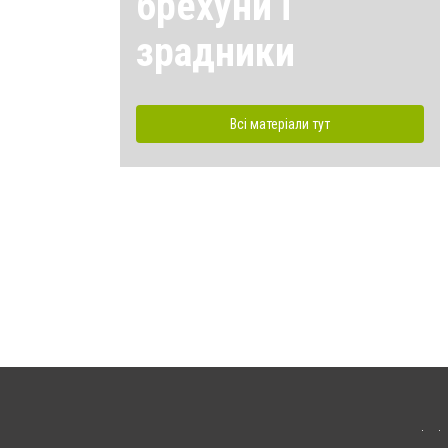
брехуни і
зрадники
Всі матеріали тут