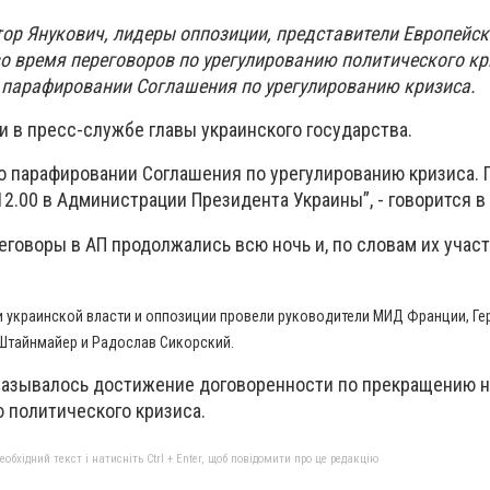
ор Янукович, лидеры оппозиции, представители Европейск
о время переговоров по урегулированию политического кр
 парафировании Соглашения по урегулированию кризиса.
 в пресс-службе главы украинского государства.
о парафировании Соглашения по урегулированию кризиса.
2.00 в Администрации Президента Украины”, - говорится в
говоры в АП продолжались всю ночь и, по словам их учас
 украинской власти и оппозиции провели руководители МИД Франции, Ге
Штайнмайер и Радослав Сикорский.
называлось достижение договоренности по прекращению н
 политического кризиса.
бхідний текст і натисніть Ctrl + Enter, щоб повідомити про це редакцію