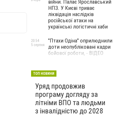
війни. Палає Ярославський
НПЗ. У Києві триває
ліквідація наслідків
російської атаки на
українські логістичні хаби
"Птахи Одіна" оприлюднили
20:54
5 серпня
доти неопубліковані кадри
бойової роботи, - ВІДЕО
Маріуполець Андрій
17:15
5 серпня
Бєдняков зіграє тата
ТОП НОВИНИ
Петрика П’яточкина у
Уряд продовжив
новому українському
фільмі, - ФОТО
програму догляду за
літніми ВПО та людьми
з інвалідністю до 2028