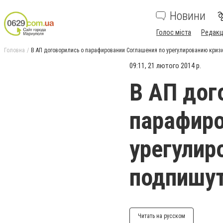
Новини
Голос міста
Редакц
Головна
В АП договорились о парафировании Соглашения по урегулированию кризис
09:11, 21 лютого 2014 р.
В АП дог
парафиро
урегулир
подпишут
Читать на русском