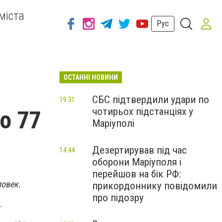
міста
Рус
ОСТАННІ НОВИНИ
СБС підтвердили удари по
19:31
чотирьох підстанціях у
о 77
Маріуполі
Дезертирував під час
14:44
оборони Маріуполя і
перейшов на бік РФ:
ловек.
прикордоннику повідомили
про підозру
.