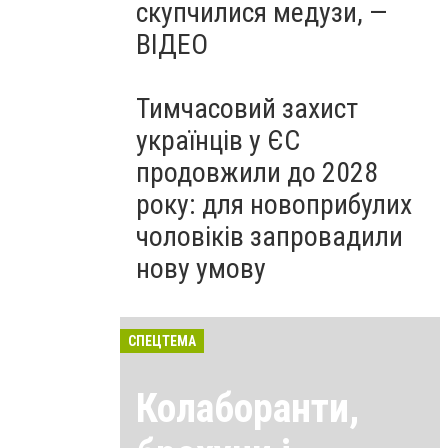
скупчилися медузи, —
ВІДЕО
Тимчасовий захист
українців у ЄС
продовжили до 2028
року: для новоприбулих
чоловіків запровадили
нову умову
СПЕЦТЕМА
Колаборанти,