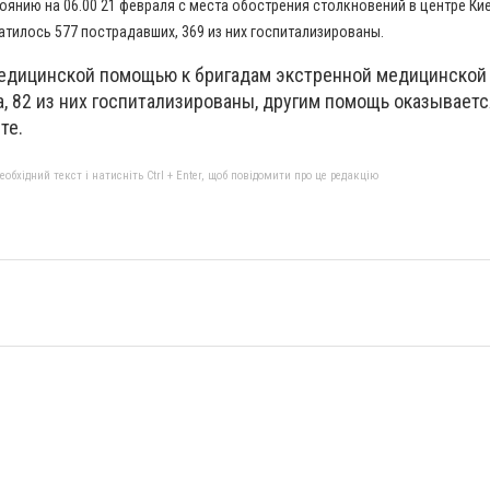
оянию на 06.00 21 февраля с места обострения столкновений в центре Кие
илось 577 пострадавших, 369 из них госпитализированы.
медицинской помощью к бригадам экстренной медицинско
, 82 из них госпитализированы, другим помощь оказываетс
те.
бхідний текст і натисніть Ctrl + Enter, щоб повідомити про це редакцію