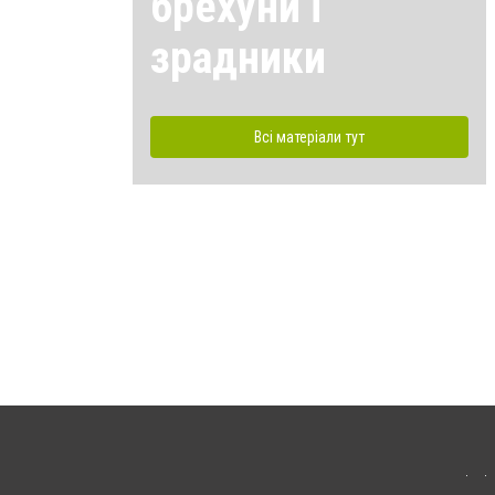
брехуни і
зрадники
Всі матеріали тут