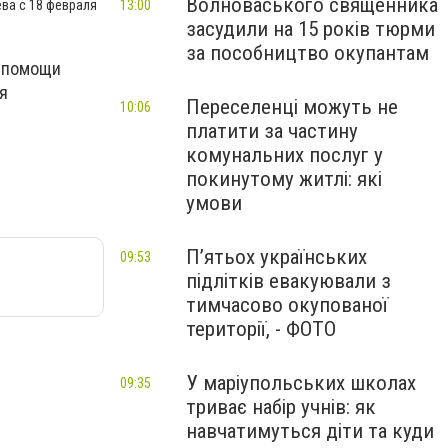
Волноваського священника
13:00
ва с 18 февраля
засудили на 15 років тюрми
за пособництво окупантам
й помощи
я
Переселенці можуть не
10:06
платити за частину
комунальних послуг у
покинутому житлі: які
умови
П’ятьох українських
09:53
підлітків евакуювали з
тимчасово окупованої
території, - ФОТО
У маріупольських школах
09:35
триває набір учнів: як
навчатимуться діти та куди