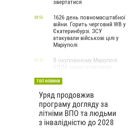
звертатися
1626 день повномасштабної
08:55
війни. Горить черговий WB у
Єкатеринбурзі. ЗСУ
атакували військові цілі у
Маріуполі
В окупованому Маріуполі
08:47
БПЛА знову атакували
енергетичну інфраструктуру,
— ВІДЕО
ТОП НОВИНИ
Уряд продовжив
програму догляду за
літніми ВПО та людьми
з інвалідністю до 2028