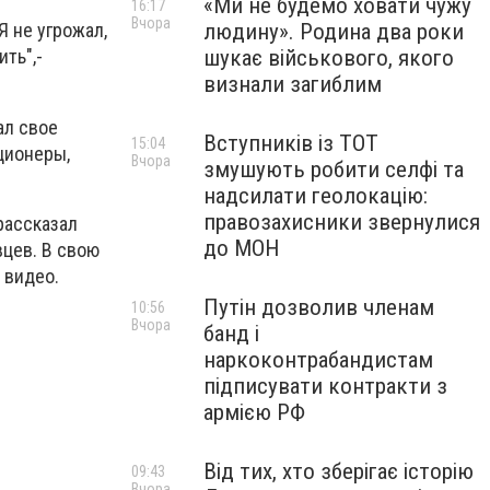
«Ми не будемо ховати чужу
16:17
Вчора
людину». Родина два роки
Я не угрожал,
шукає військового, якого
ть",-
визнали загиблим
ал свое
Вступників із ТОТ
15:04
ционеры,
Вчора
змушують робити селфі та
надсилати геолокацію:
правозахисники звернулися
рассказал
до МОН
вцев. В свою
 видео.
Путін дозволив членам
10:56
Вчора
банд і
наркоконтрабандистам
підписувати контракти з
армією РФ
Від тих, хто зберігає історію
09:43
Вчора