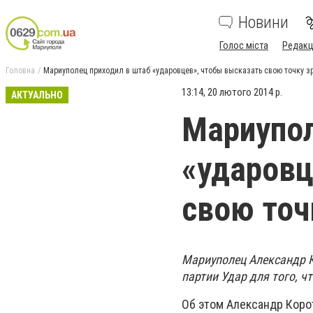
Новини
Голос міста
Редакц
Головна
Мариуполец приходил в штаб «ударовцев», чтобы высказать свою точку з
13:14, 20 лютого 2014 р.
АКТУАЛЬНО
Мариупол
«ударовц
свою точ
Мариуполец Александр К
партии Удар для того, 
Об этом Александр Коро