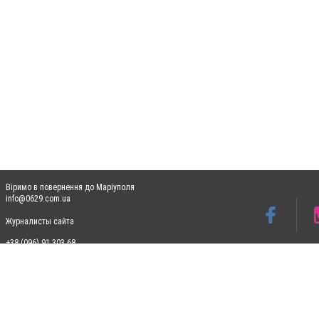
Віримо в повернення до Маріуполя
info@0629.com.ua
Журналисты сайта
+38 (096) 91 303 68
Допускається цитування матеріалів без отримання попередньої згоди 0629.com.ua за
пошукових систем гіперпосилання на цитовані статті не нижче другого абзацу в тек
Матеріали з плашками "Новини компаній", "Промо", "Партнерський матеріал", "Партнер