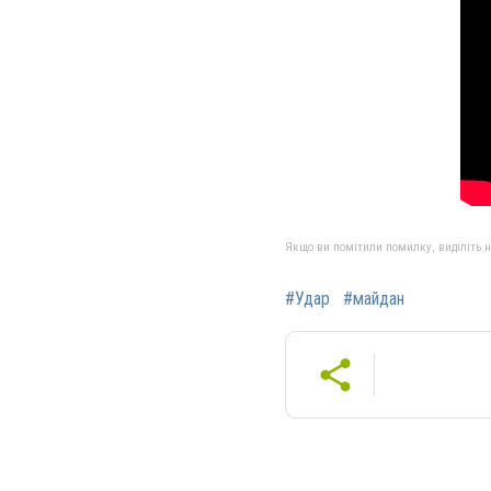
Якщо ви помітили помилку, виділіть нео
#Удар
#майдан