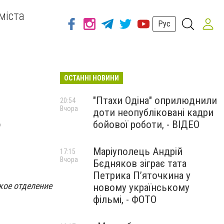
міста
Рус
ОСТАННІ НОВИНИ
"Птахи Одіна" оприлюднили
20:54
Вчора
доти неопубліковані кадри
ь
бойової роботи, - ВІДЕО
Маріуполець Андрій
17:15
Вчора
Бєдняков зіграє тата
Петрика П’яточкина у
кое отделение
новому українському
фільмі, - ФОТО