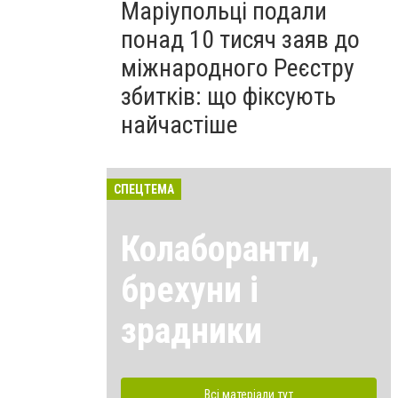
Маріупольці подали
понад 10 тисяч заяв до
міжнародного Реєстру
збитків: що фіксують
найчастіше
СПЕЦТЕМА
Колаборанти,
брехуни і
зрадники
Всі матеріали тут