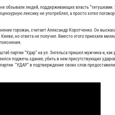
 не обзывали людей, поддерживающих власть "титушками. 
нецензурную лексику не употреблял, а просто хотел поговори
нение горожан, считает Александр Коротченко. Он высказ
Киеве, но ответа не получил. Вместо этого приехали мили
пояснения.
штаб партии "Удар" на ул. Энгельса пришел мужчина и, как 
зился поджечь здание, убить в нем присутствующих ударо
 партии "УДАР" в подтверждение своих слов предоставили