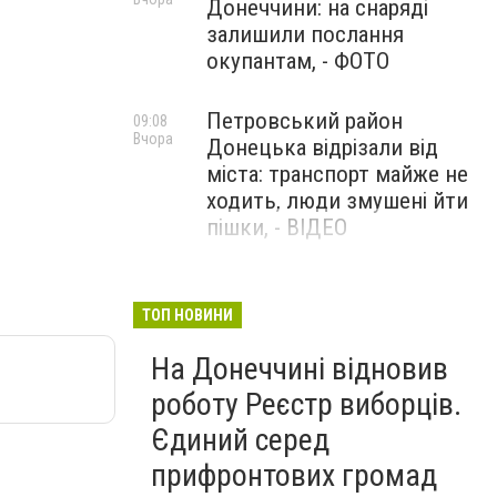
Донеччини: на снаряді
залишили послання
окупантам, - ФОТО
Петровський район
09:08
Вчора
Донецька відрізали від
міста: транспорт майже не
ходить, люди змушені йти
пішки, - ВІДЕО
1624 день повномасштабної
08:54
Вчора
війни. РФ вдарила
ТОП НОВИНИ
«Іскандерами» по Київщині і
На Донеччині відновив
столиці. 15 людей загинули.
В Росії палають
роботу Реєстр виборців.
енергопідстанції та
Єдиний серед
черговий WB
прифронтових громад