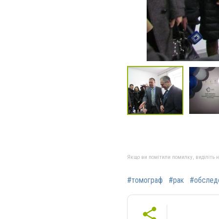
Якщо ви помітили помилку, виділіть нео
#томограф
#рак
#обслед