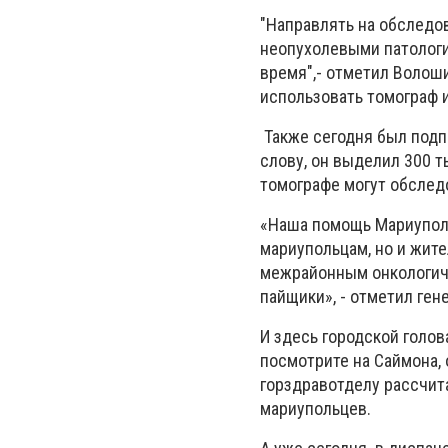
"Направлять на обследо
неопухолевыми патологи
время",- отметил Волош
использовать томограф и
Также сегодня был подп
слову, он выделил 300 т
томографе могут обследо
«Наша помощь Мариуполь
мариупольцам, но и жит
межрайонным онкологиче
пайщики», - отметил ге
И здесь городской голова
посмотрите на Саймона, 
горздравотделу рассчит
мариупольцев.