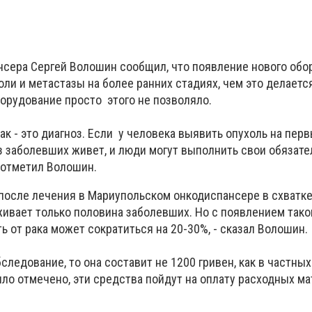
нсера Сергей Волошин сообщил, что появление нового обо
ли и метастазы на более ранних стадиях, чем это делается
орудование просто этого не позволяло.
 рак - это диагноз. Если у человека выявить опухоль на пер
из заболевших живет, и люди могут выполнить свои обязат
- отметил Волошин.
после лечения в Мариупольском онкодиспансере в схватке
вает только половина заболевших. Но с появлением таког
 от рака может сократиться на 20-30%, - сказал Волошин.
следование, то она составит не 1200 гривен, как в частных
ыло отмечено, эти средства пойдут на оплату расходных ма