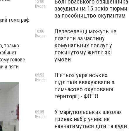
Волноваського священника
13:00
Вчора
засудили на 15 років тюрми
за пособництво окупантам
кий томограф
Переселенці можуть не
10:06
Вчора
платити за частину
комунальних послуг у
о, только
покинутому житлі: які
кабинет
умови
кому голове
и и пяти
П’ятьох українських
09:53
Вчора
підлітків евакуювали з
тимчасово окупованої
території, - ФОТО
У маріупольських школах
09:35
Вчора
триває набір учнів: як
навчатимуться діти та куди