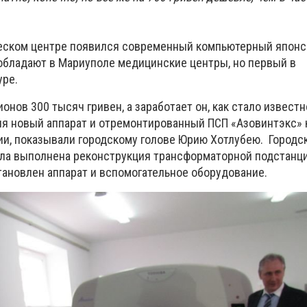
ческом центре появился современный компьютерный японс
 обладают в Мариуполе медицинские центры, но первый в
уре.
онов 300 тысяч гривен, а заработает он, как стало известн
дня новый аппарат и отремонтированный ПСП «Азовинтэкс» 
и, показывали городскому голове Юрию Хотлубею. Городс
ла выполнена реконструкция трансформаторной подстанци
тановлен аппарат и вспомогательное оборудование.