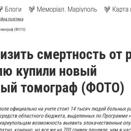
Блоги
Меморіал. Маріуполь
Карта 
ійна політика
 томограф (ФОТО)
изить смертность от р
лю купили новый
ый томограф (ФОТО)
поле официально на учете стоит 14 тысяч людей больных р
т средств областного бюджета, выделенных по Программе 
мариупольцам возможность выявить злокачественные опу
латно, конечно, но все же на 700 гривен дешевле, чем в ча