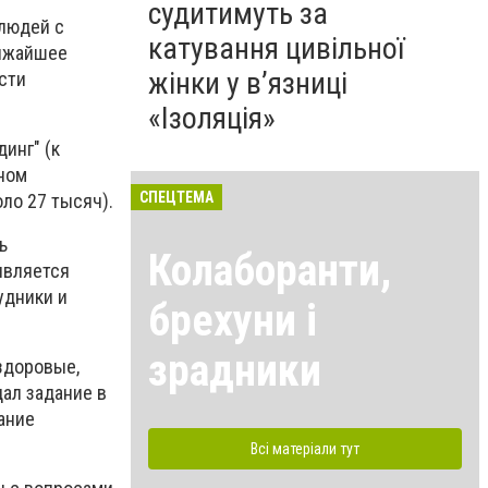
судитимуть за
 людей с
катування цивільної
лижайшее
жінки у в’язниці
сти
«Ізоляція»
инг" (к
нном
СПЕЦТЕМА
ло 27 тысяч).
ь
Колаборанти,
является
удники и
брехуни і
зрадники
 здоровые,
дал задание в
ание
Всі матеріали тут