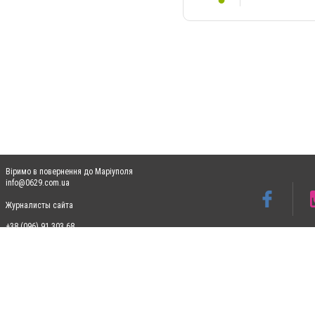
Віримо в повернення до Маріуполя
info@0629.com.ua
Журналисты сайта
+38 (096) 91 303 68
Допускається цитування матеріалів без отримання попередньої згоди 0629.com.ua за
пошукових систем гіперпосилання на цитовані статті не нижче другого абзацу в тек
Матеріали з плашками "Новини компаній", "Промо", "Партнерський матеріал", "Партнер