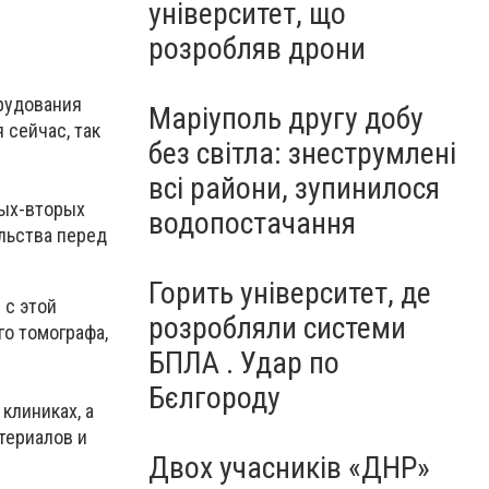
університет, що
розробляв дрони
рудования
Маріуполь другу добу
 сейчас, так
без світла: знеструмлені
всі райони, зупинилося
вых-вторых
водопостачання
ельства перед
Горить університет, де
 с этой
розробляли системи
о томографа,
БПЛА . Удар по
Бєлгороду
 клиниках, а
териалов и
Двох учасників «ДНР»