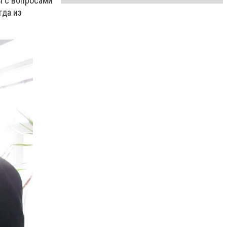
ы с вопросами
гда из