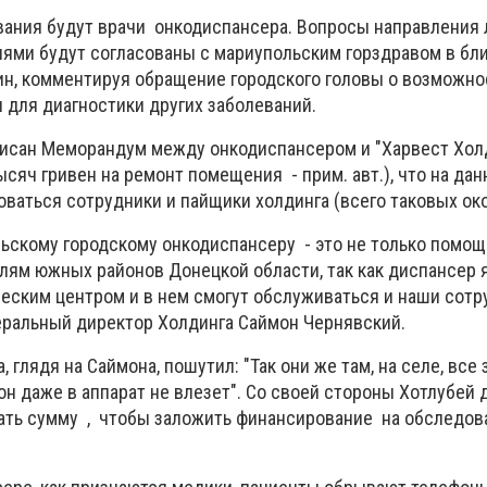
вания будут врачи онкодиспансера. Вопросы направления
ями будут согласованы с мариупольским горздравом в б
ин, комментируя обращение городского головы о возможно
 для диагностики других заболеваний.
исан Меморандум между онкодиспансером и "Харвест Холд
ысяч гривен на ремонт помещения - прим. авт.), что на да
ваться сотрудники и пайщики холдинга (всего таковых око
скому городскому онкодиспансеру - это не только помощ
елям южных районов Донецкой области, так как диспансер 
ским центром и в нем смогут обслуживаться и наши сотр
неральный директор Холдинга Саймон Чернявский.
, глядя на Саймона, пошутил: "Так они же там, на селе, все
он даже в аппарат не влезет". Со своей стороны Хотлубей 
ать сумму , чтобы заложить финансирование на обследов