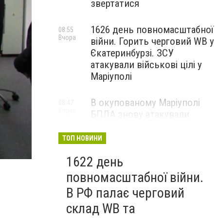
звертатися
1626 день повномасштабної
08:55
Вчора
війни. Горить черговий WB у
Єкатеринбурзі. ЗСУ
атакували військові цілі у
Маріуполі
В окупованому Маріуполі
08:47
Вчора
БПЛА знову атакували
енергетичну інфраструктуру,
— ВІДЕО
ТОП НОВИНИ
1622 день
повномасштабної війни.
В РФ палає черговий
склад WB та