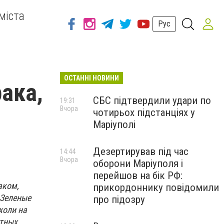
міста
Рус
ОСТАННІ НОВИНИ
ака,
СБС підтвердили удари по
19:31
Вчора
чотирьох підстанціях у
Маріуполі
Дезертирував під час
14:44
Вчора
оборони Маріуполя і
перейшов на бік РФ:
аком,
прикордоннику повідомили
«Зеленые
про підозру
холи на
стных