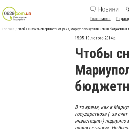
Новини
Голос міста
Редакц
Головна
Чтобы снизить смертность от рака, Мариуполю купили новый бюджетный
15:05, 19 лютого 2014 р.
Чтобы сн
Мариупо
бюджетн
В то время, как в Мариу
государствоза ( за сче
инвестиции») подарило 
ранних стадиях. Не бесп