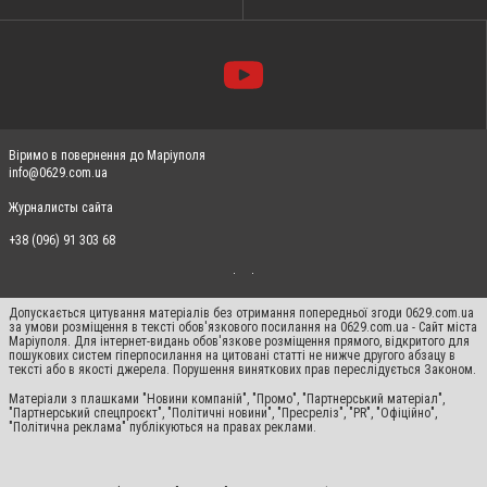
Віримо в повернення до Маріуполя
info@0629.com.ua
Журналисты сайта
+38 (096) 91 303 68
Допускається цитування матеріалів без отримання попередньої згоди 0629.com.ua
за умови розміщення в тексті обов'язкового посилання на 0629.com.ua - Сайт міста
Маріуполя. Для інтернет-видань обов'язкове розміщення прямого, відкритого для
пошукових систем гіперпосилання на цитовані статті не нижче другого абзацу в
тексті або в якості джерела. Порушення виняткових прав переслідується Законом.
Матеріали з плашками "Новини компаній", "Промо", "Партнерський матеріал",
"Партнерський спецпроєкт", "Політичні новини", "Пресреліз", "PR", "Офіційно",
"Політична реклама" публікуються на правах реклами.