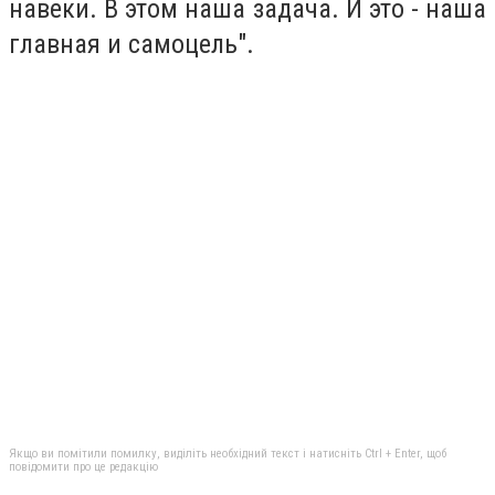
навеки. В этом наша задача. И это - наша
главная и самоцель".
Якщо ви помітили помилку, виділіть необхідний текст і натисніть Ctrl + Enter, щоб
повідомити про це редакцію