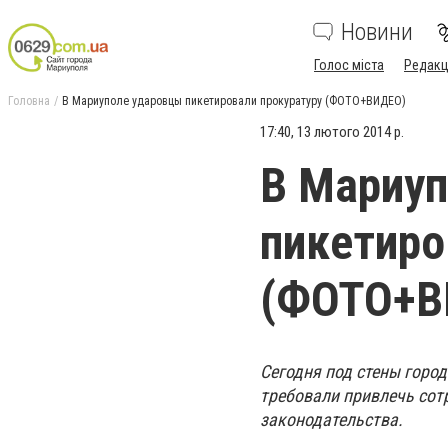
Новини
Голос міста
Редакц
Головна
В Мариуполе ударовцы пикетировали прокуратуру (ФОТО+ВИДЕО)
17:40, 13 лютого 2014 р.
В Мариу
пикетиро
(ФОТО+В
Сегодня под стены город
требовали привлечь сот
законодательства.