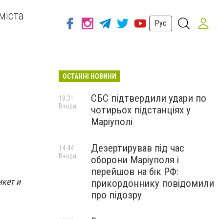
міста
Рус
ОСТАННІ НОВИНИ
СБС підтвердили удари по
19:31
Вчора
чотирьох підстанціях у
Маріуполі
Дезертирував під час
14:44
Вчора
оборони Маріуполя і
перейшов на бік РФ:
икет и
прикордоннику повідомили
про підозру