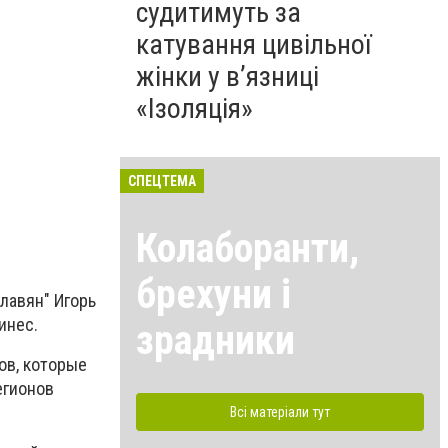
судитимуть за
катування цивільної
жінки у в’язниці
«Ізоляція»
СПЕЦТЕМА
Колаборанти,
брехуни і
лавян" Игорь
инес.
зрадники
ов, которые
егионов
Всі матеріали тут