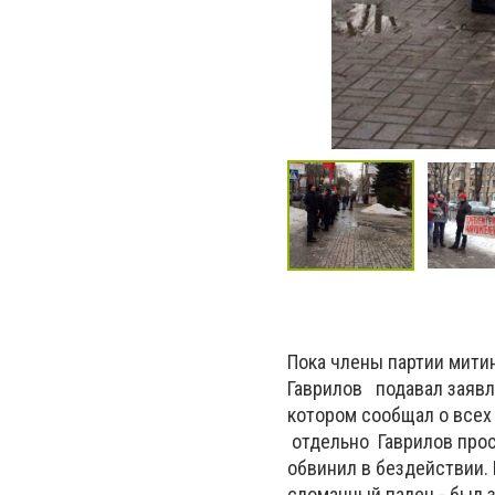
Пока члены партии мити
Гаврилов подавал заявле
котором сообщал о всех
отдельно Гаврилов про
обвинил в бездействии.
сломанный палец - был 