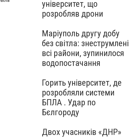
університет, що
розробляв дрони
Маріуполь другу добу
без світла: знеструмлені
всі райони, зупинилося
водопостачання
Горить університет, де
розробляли системи
БПЛА . Удар по
Бєлгороду
Двох учасників «ДНР»