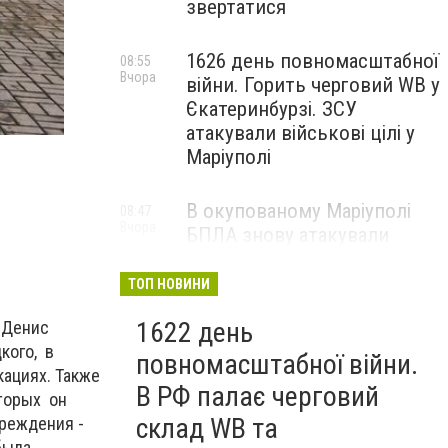
звертатися
1626 день повномасштабної
08:55
Вчора
війни. Горить черговий WB у
Єкатеринбурзі. ЗСУ
атакували військові цілі у
Маріуполі
В окупованому Маріуполі
08:47
Вчора
БПЛА знову атакували
енергетичну інфраструктуру,
— ВІДЕО
ТОП НОВИНИ
1622 день
Денис
кого, в
повномасштабної війни.
ациях. Также
В РФ палає черговий
торых он
склад WB та
вреждения -
была