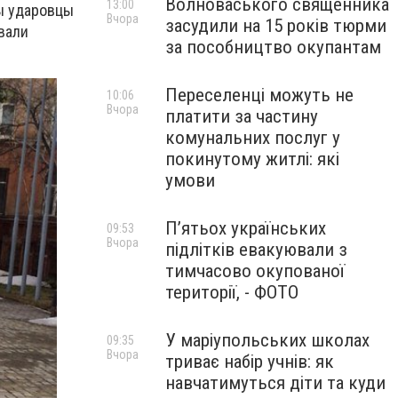
Волноваського священника
13:00
ры ударовцы
Вчора
засудили на 15 років тюрми
вали
за пособництво окупантам
Переселенці можуть не
10:06
Вчора
платити за частину
комунальних послуг у
покинутому житлі: які
умови
П’ятьох українських
09:53
Вчора
підлітків евакуювали з
тимчасово окупованої
території, - ФОТО
У маріупольських школах
09:35
Вчора
триває набір учнів: як
навчатимуться діти та куди