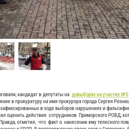
нговали, кандидат в депутаты на
довыборах на участке №5
ние в прокуратуру на имя прокурора города Сергея Резниц
 зафиксированных в ходе выборов нарушениях и фальсифик
сил оценить действия сотрудников Приморского РОВД, ко
 Правда, отметил, что факт о нанесении ему телесного по
занесен в ЕРДР. В подтверждение своих слов у Гаврилова 