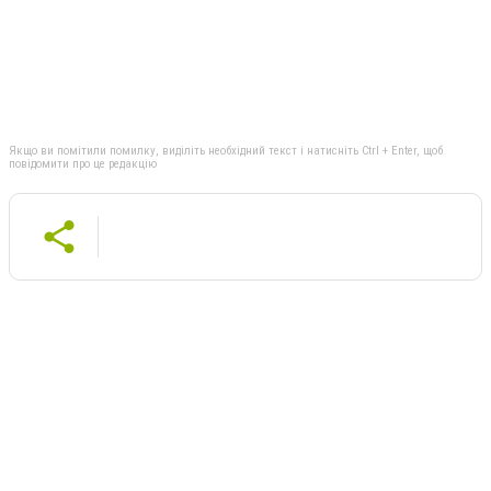
Якщо ви помітили помилку, виділіть необхідний текст і натисніть Ctrl + Enter, щоб
повідомити про це редакцію