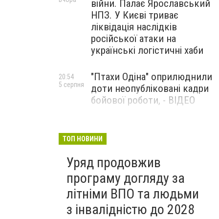
війни. Палає Ярославський
НПЗ. У Києві триває
ліквідація наслідків
російської атаки на
українські логістичні хаби
"Птахи Одіна" оприлюднили
20:54
5 серпня
доти неопубліковані кадри
бойової роботи, - ВІДЕО
Маріуполець Андрій
17:15
5 серпня
Бєдняков зіграє тата
ТОП НОВИНИ
Петрика П’яточкина у
Уряд продовжив
новому українському
фільмі, - ФОТО
програму догляду за
літніми ВПО та людьми
з інвалідністю до 2028