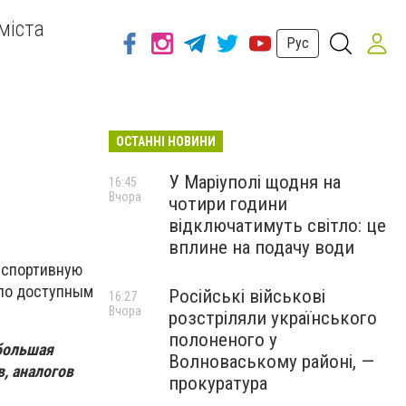
міста
Рус
ОСТАННІ НОВИНИ
У Маріуполі щодня на
16:45
Вчора
чотири години
відключатимуть світло: це
вплине на подачу води
 спортивную
 по доступным
Російські військові
16:27
Вчора
розстріляли українського
полоненого у
большая
Волноваському районі, —
, аналогов
прокуратура