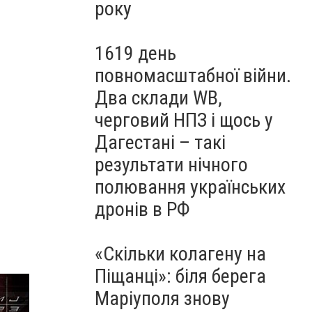
року
1619 день
повномасштабної війни.
Два склади WB,
черговий НПЗ і щось у
Дагестані – такі
результати нічного
полювання українських
дронів в РФ
«Скільки колагену на
Піщанці»: біля берега
Маріуполя знову