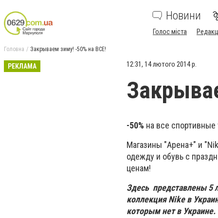
Новини
Голос міста
Редакц
Головна
Закрываем зиму! -50% на ВСЕ!
12:31, 14 лютого 2014 р.
РЕКЛАМА
Закрывае
-50%
на все спортивные 
Магазины "Арена+" и "N
одежду и обувь с празд
ценам!
Здесь представлены 5 л
коллекция Nike в Украин
которым нет в Украине.