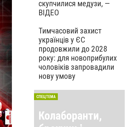
скупчилися медузи, —
ВІДЕО
Тимчасовий захист
українців у ЄС
продовжили до 2028
року: для новоприбулих
чоловіків запровадили
нову умову
СПЕЦТЕМА
Колаборанти,