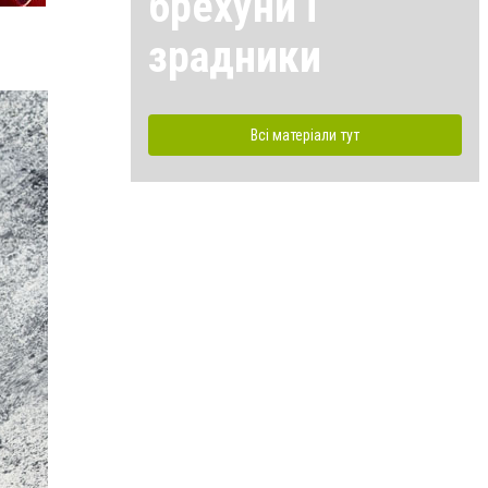
брехуни і
зрадники
Всі матеріали тут