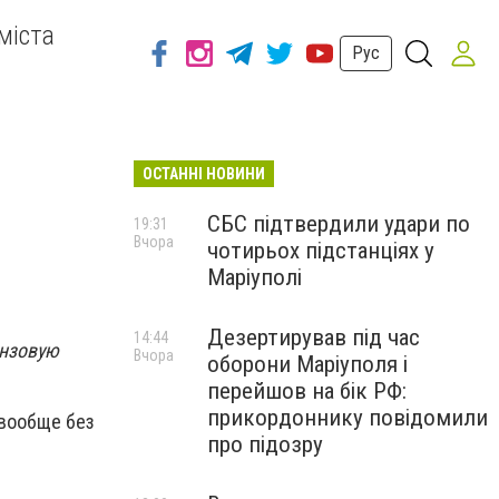
міста
Рус
ОСТАННІ НОВИНИ
СБС підтвердили удари по
19:31
Вчора
чотирьох підстанціях у
Маріуполі
Дезертирував під час
14:44
онзовую
Вчора
оборони Маріуполя і
перейшов на бік РФ:
прикордоннику повідомили
 вообще без
про підозру