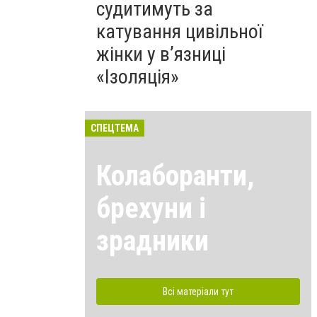
судитимуть за
катування цивільної
жінки у в’язниці
«Ізоляція»
СПЕЦТЕМА
Колаборанти,
брехуни і
зрадники
Всі матеріали тут