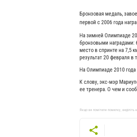
Бронзовая медаль, заво
первой с 2006 года нагр
На зимней Олимпиаде 20
бронзовыми наградами: 
место в спринте на 7,5 к
результат 20 февраля в т
На Олимпиаде 2010 года 
К слову, экс-мэр Мариу
ее тренера. О чем и соо
Якщо ви помітили помилку, виділіть нео