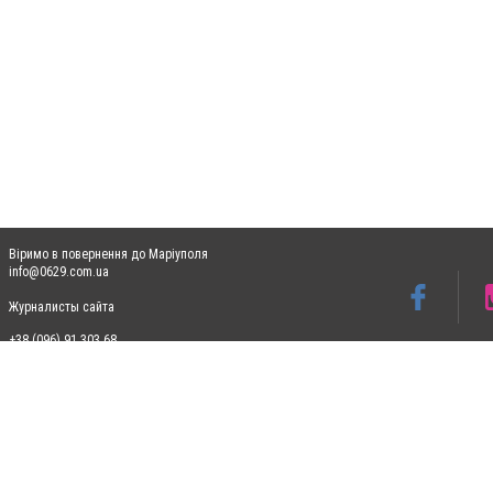
Віримо в повернення до Маріуполя
info@0629.com.ua
Журналисты сайта
+38 (096) 91 303 68
Допускається цитування матеріалів без отримання попередньої згоди 0629.com.ua за
пошукових систем гіперпосилання на цитовані статті не нижче другого абзацу в тек
Матеріали з плашками "Новини компаній", "Промо", "Партнерський матеріал", "Партнер
Реклама на сайті
Ф