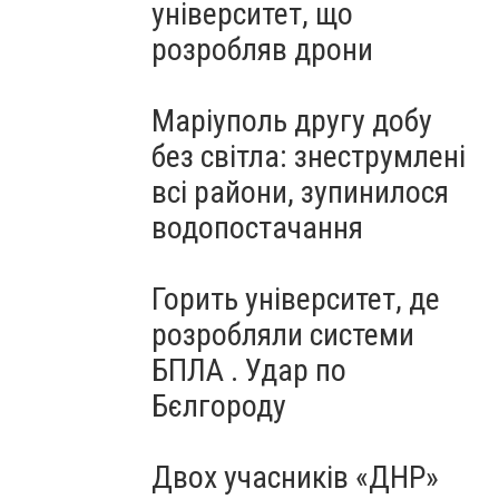
університет, що
розробляв дрони
Маріуполь другу добу
без світла: знеструмлені
всі райони, зупинилося
водопостачання
Горить університет, де
розробляли системи
БПЛА . Удар по
Бєлгороду
Двох учасників «ДНР»