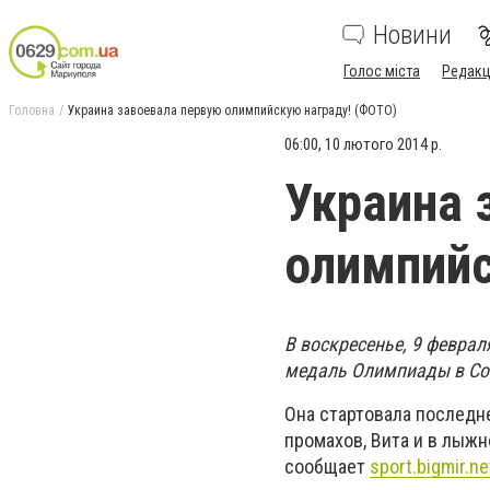
Новини
Голос міста
Редакц
Головна
Украина завоевала первую олимпийскую награду! (ФОТО)
06:00, 10 лютого 2014 р.
Украина 
олимпийс
В воскресенье, 9 февра
медаль Олимпиады в Соч
Она стартовала последн
промахов, Вита и в лыжн
сообщает
sport.bigmir.n