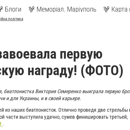
Блоги
Меморіал. Маріуполь
Карта 
ійна політика
завоевала первую
кую награду! (ФОТО)
ля, биатлонистка Виктория Семеренко выиграла первую бр
и и для Украины, и в своей карьере.
ей из наших биатлонисток. Отлично проведя две стрельбы
ой части выступила удачно, сумев финишировать третьей,
et
.