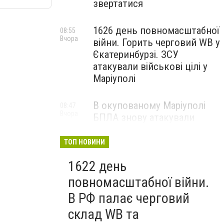
звертатися
1626 день повномасштабної
08:55
Вчора
війни. Горить черговий WB у
Єкатеринбурзі. ЗСУ
атакували військові цілі у
Маріуполі
В окупованому Маріуполі
08:47
Вчора
БПЛА знову атакували
енергетичну інфраструктуру,
— ВІДЕО
ТОП НОВИНИ
1622 день
повномасштабної війни.
В РФ палає черговий
склад WB та