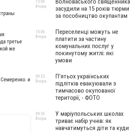
Волноваського священника
13:00
Вчора
засудили на 15 років тюрми
страны
за пособництво окупантам
Переселенці можуть не
10:06
мя
Вчора
платити за частину
да третье
комунальних послуг у
акой же
покинутому житлі: які
умови
П’ятьох українських
09:53
ь Семеренко и
Вчора
підлітків евакуювали з
тимчасово окупованої
території, - ФОТО
У маріупольських школах
09:35
Вчора
триває набір учнів: як
навчатимуться діти та куди