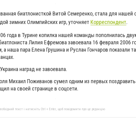
еванная биатлонисткой Витой Семеренко, стала для нашей 
адой зимних Олимпийских игр, уточняет
Корреспондент
.
06 года в Турине копилка нашей команды пополнилась дву
биатлониста Лилия Ефремова завоевала 16 февраля 2006 го
м, а наша пара Елена Грушина и Руслан Гончаров показали т
анцах.
Украина наград не завоевала.
поля Михаил Поживанов сумел одним из первых поздравит
бщил на своей странице в соцсети.
бхідний текст і натисніть Ctrl + Enter, щоб повідомити про це редакцію