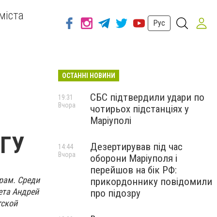
міста
Рус
ОСТАННІ НОВИНИ
СБС підтвердили удари по
19:31
Вчора
чотирьох підстанціях у
Маріуполі
МГУ
Дезертирував під час
14:44
Вчора
оборони Маріуполя і
перейшов на бік РФ:
рам. Среди
прикордоннику повідомили
ета Андрей
про підозру
тской