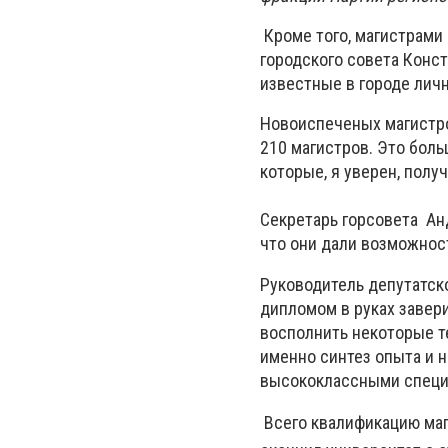
Кроме того, магистрами
городского совета Конс
известные в городе лич
Новоиспеченых магистр
210 магистров. Это боль
которые, я уверен, полу
Секретарь горсовета Анд
что они дали возможнос
Руководитель депутатско
дипломом в руках завер
восполнить некоторые те
именно синтез опыта и н
высококлассными специ
Всего к
валификацию маг