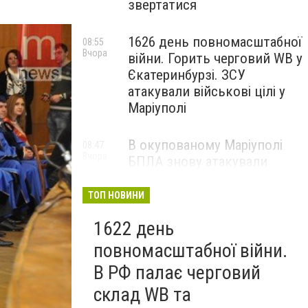
звертатися
1626 день повномасштабної
08:55
Вчора
війни. Горить черговий WB у
Єкатеринбурзі. ЗСУ
атакували військові цілі у
Маріуполі
В окупованому Маріуполі
08:47
Вчора
БПЛА знову атакували
енергетичну інфраструктуру,
— ВІДЕО
ТОП НОВИНИ
1622 день
повномасштабної війни.
В РФ палає черговий
склад WB та