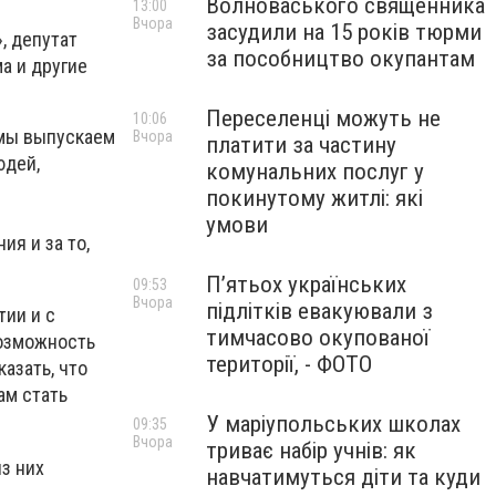
Волноваського священника
13:00
Вчора
засудили на 15 років тюрми
, депутат
за пособництво окупантам
а и другие
Переселенці можуть не
10:06
мы выпускаем
Вчора
платити за частину
юдей,
комунальних послуг у
покинутому житлі: які
умови
ия и за то,
П’ятьох українських
09:53
Вчора
підлітків евакуювали з
тии и с
тимчасово окупованої
возможность
території, - ФОТО
азать, что
ам стать
У маріупольських школах
09:35
Вчора
триває набір учнів: як
з них
навчатимуться діти та куди