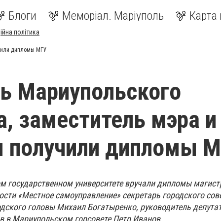
Блоги
Меморіал. Маріуполь
Карта 
ійна політика
учили дипломы МГУ
ь Мариупольского
а, заместитель мэра и
ы получили дипломы 
м государственном университете вручали дипломы магист
сти «Местное самоуправление» секретарь городского сов
одского головы Михаил Богатыренко, руководитель депута
в в Мариупольском горсовете Петр Иванов.