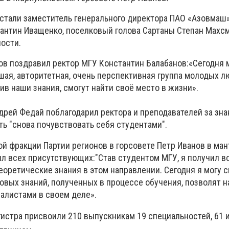
 стали заместитель генерального директора ПАО «Азовмаш»
тантин Иващенко, поселковый голова Сартаны Степан Махсм
ности.
ов поздравил ректор МГУ
Константин Балабанов
:
«Сегодня 
шая, авторитетная, очень перспективная группа молодых л
чив наши знания, смогут найти своё место в жизни».
рей Федай поблагодарил ректора и преподавателей за знан
ть "снова почувствовать себя студентами".
й фракции Партии регионов в горсовете Петр Иванов в ман
ил всех присутствующих:
"Став студентом МГУ, я получил 
оретические знания в этом направлении. Сегодня я могу ск
овых знаний, полученных в процессе обучения, позволят н
алистами в своем деле».
истра присвоили 210 выпускникам 19 специальностей, 61 и