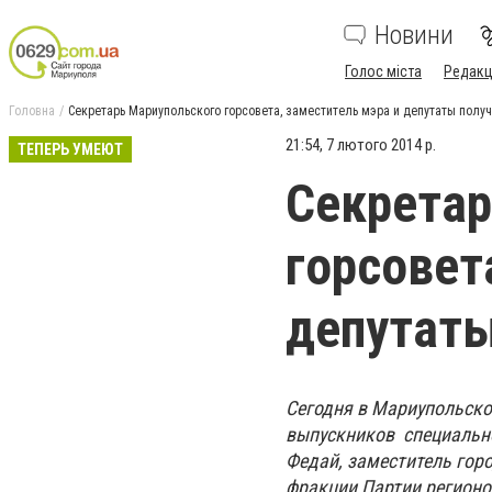
Новини
Голос міста
Редакц
Головна
Секретарь Мариупольского горсовета, заместитель мэра и депутаты пол
21:54, 7 лютого 2014 р.
ТЕПЕРЬ УМЕЮТ
Секретар
горсовет
депутат
Сегодня в Мариупольско
выпускников специально
Федай, заместитель гор
фракции Партии регионо