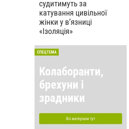
судитимуть за
катування цивільної
жінки у в’язниці
«Ізоляція»
СПЕЦТЕМА
Колаборанти,
брехуни і
зрадники
Всі матеріали тут