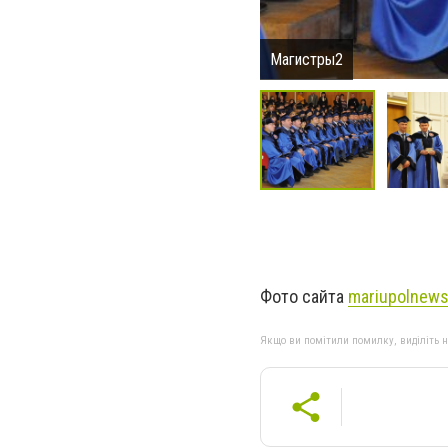
Магистры2
Фото сайта
mariupolnews
Якщо ви помітили помилку, виділіть нео