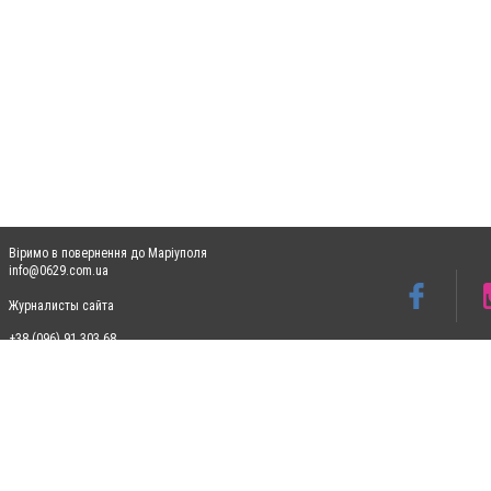
Віримо в повернення до Маріуполя
info@0629.com.ua
Журналисты сайта
+38 (096) 91 303 68
Допускається цитування матеріалів без отримання попередньої згоди 0629.com.ua за
пошукових систем гіперпосилання на цитовані статті не нижче другого абзацу в тек
Матеріали з плашками "Новини компаній", "Промо", "Партнерський матеріал", "Партнер
Реклама на сайті
Ф