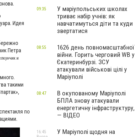
онова.
У маріупольських школах
09:35
триває набір учнів: як
о
навчатимуться діти та куди
уара. Идея
звертатися
 бережно
1626 день повномасштабної
08:55
чик Петра
війни. Горить черговий WB у
лкунчик и
Єкатеринбурзі. ЗСУ
атакували військові цілі у
Маріуполі
 много.
тва такими
партак»,
В окупованому Маріуполі
08:47
БПЛА знову атакували
енергетичну інфраструктуру,
спектакля по
— ВІДЕО
ациями.
У Маріуполі щодня на
16:45
Вчора