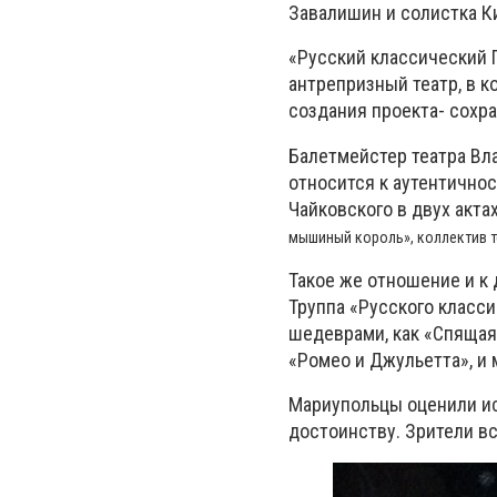
Завалишин и солистка К
«Русский классический 
антрепризный театр, в 
создания проекта- сохр
Балетмейстер театра Вл
относится к аутентично
Чайковского в двух акта
мышиный король», коллектив т
Такое же отношение и к 
Труппа «Русского класси
шедеврами, как «Спящая 
«Ромео и Джульетта», и
Мариупольцы оценили ис
достоинству. Зрители вс