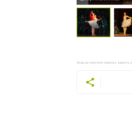
Якщо ви помітили помилку, виділіть нео