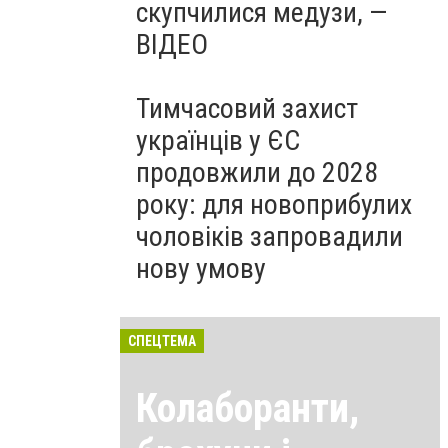
скупчилися медузи, —
ВІДЕО
Тимчасовий захист
українців у ЄС
продовжили до 2028
року: для новоприбулих
чоловіків запровадили
нову умову
СПЕЦТЕМА
Колаборанти,