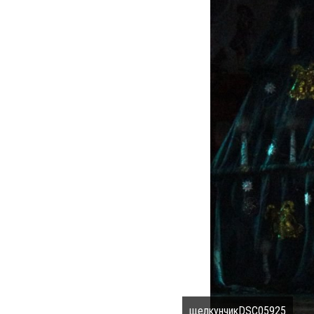
щелкунчикDSC05925