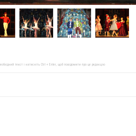
бхідний текст і натисніть Ctrl + Enter, щоб повідомити про це редакцію