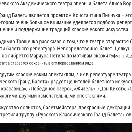
иевского Академического театра оперы и балета Алиса Вор
Гранд Балет» является проектом Константина Пинчука – эт
котором очень большое внимание уделяется подбору реперт
анение и поддержание традиций классического искусства.
адимир Трощенко рассказал о том, что в театре стараются
сти балетного репертуара. Непосредственно, балет Щелкун
х на либретто Мариуса Петипа по мотивам сказки
Гофмана «Ще
еатра старается сохранить в его первозданном виде.
другим классическим спектаклям, а их в репертуаре театра
ческого Гранд Балета» радует ценителей балетного искусс
красавица», «Лебединое озеро», «Жизель», «Дон Кихот», «С
 многими другими замечательными спектаклями.
кусство солистов, балетмейстера, прекрасные декорации 
третили труппу «Русского Классического Гранд Балета» ов