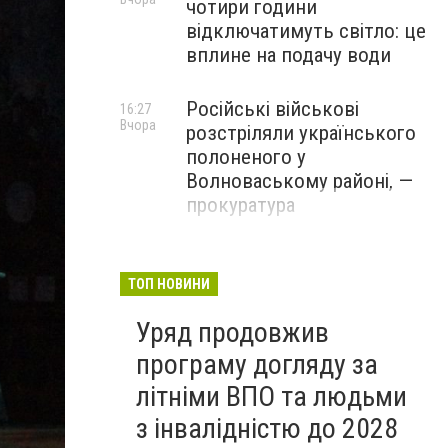
чотири години
відключатимуть світло: це
вплине на подачу води
Російські військові
16:27
Вчора
розстріляли українського
полоненого у
Волноваському районі, —
прокуратура
У Маріуполі окупаційна
16:06
Вчора
адміністрація оскаржує
ТОП НОВИНИ
визнане російськими
Уряд продовжив
судами право власності на
житло
програму догляду за
літніми ВПО та людьми
з інвалідністю до 2028
Щелкун2DSC05896