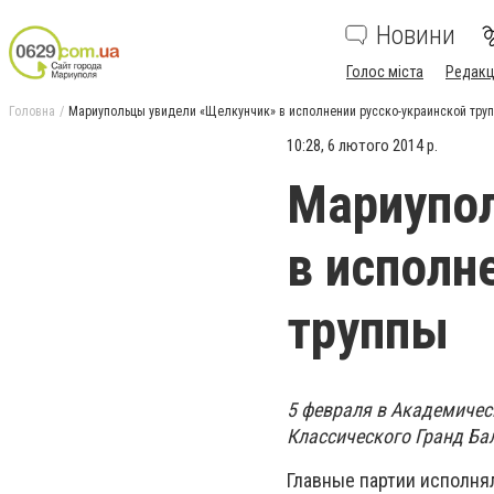
Новини
Голос міста
Редакц
Головна
Мариупольцы увидели «Щелкунчик» в исполнении русско-украинской тру
10:28, 6 лютого 2014 р.
Мариупо
в исполн
труппы
5 февраля в Академичес
Классического Гранд Ба
Главные партии исполня