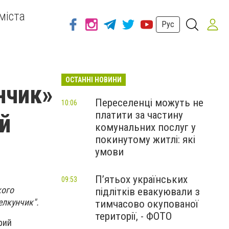
міста
Рус
ОСТАННІ НОВИНИ
нчик»
Переселенці можуть не
10:06
платити за частину
й
комунальних послуг у
покинутому житлі: які
умови
П’ятьох українських
09:53
кого
підлітків евакуювали з
елкунчик".
тимчасово окупованої
території, - ФОТО
рий