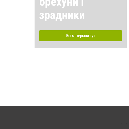
брехуни і
зрадники
Всі матеріали тут