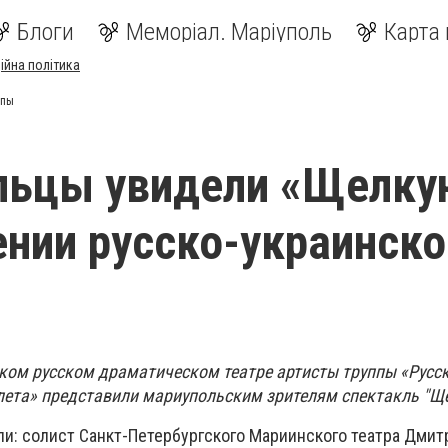
Блоги
Меморіал. Маріуполь
Карта 
ійна політика
ппы
льцы увидели «Щелку
ении русско-украинско
ком русском драматическом театре артисты труппы «Русс
лета» представили мариупольским зрителям спектакль "Щ
ли: солист Санкт-Петербургского Мариинского театра Дмит