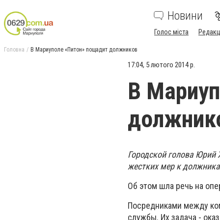
Новини
Голос міста
Редакц
Головна
В Мариуполе «Питон» пощадит должников
17:04, 5 лютого 2014 р.
В Мариуп
должник
Городской голова Юрий 
жестких мер к должника
Об этом шла речь на оп
Посредниками между ко
службы. Их задача - ок