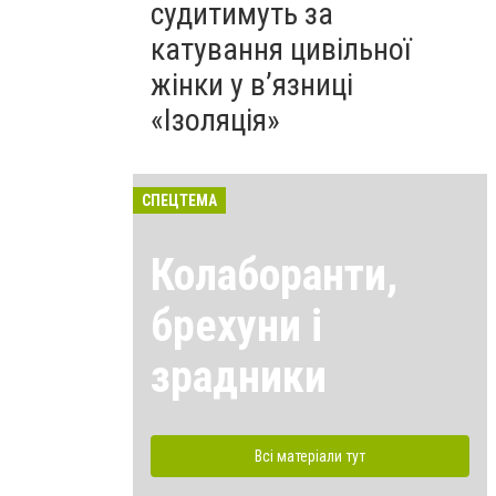
судитимуть за
катування цивільної
жінки у в’язниці
«Ізоляція»
СПЕЦТЕМА
Колаборанти,
брехуни і
зрадники
Всі матеріали тут