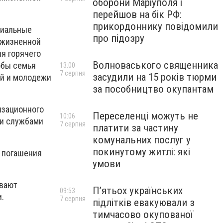
оборони Маріуполя і
перейшов на бік РФ:
прикордоннику повідомили
циальные
про підозру
 жизненной
ия горячего
Волноваського священника
обы семья
13:00
7 серпня
засудили на 15 років тюрми
ей и молодежи
за пособництво окупантам
изационного
Переселенці можуть не
10:06
ми службами
7 серпня
платити за частину
комунальних послуг у
покинутому житлі: які
ы погашения
умови
ивают
П’ятьох українських
09:53
.
7 серпня
підлітків евакуювали з
тимчасово окупованої