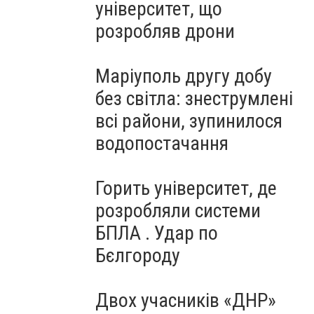
університет, що
розробляв дрони
Маріуполь другу добу
без світла: знеструмлені
всі райони, зупинилося
водопостачання
Горить університет, де
розробляли системи
БПЛА . Удар по
Бєлгороду
Двох учасників «ДНР»