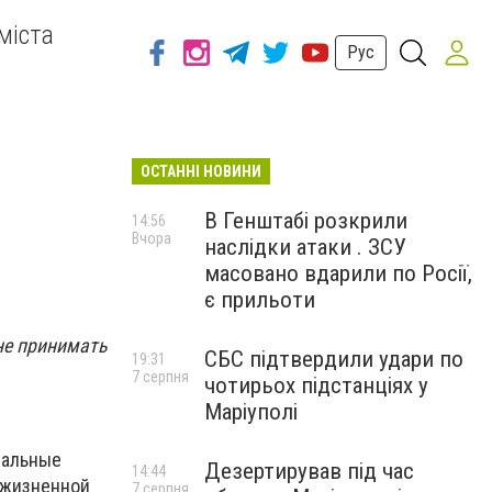
міста
Рус
ОСТАННІ НОВИНИ
В Генштабі розкрили
14:56
Вчора
наслідки атаки . ЗСУ
масовано вдарили по Росії,
є прильоти
не принимать
СБС підтвердили удари по
19:31
7 серпня
чотирьох підстанціях у
Маріуполі
иальные
Дезертирував під час
14:44
 жизненной
7 серпня