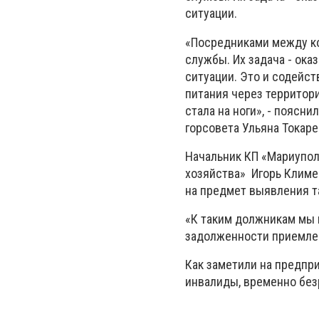
ситуации.
«Посредниками между к
службы. Их задача - ок
ситуации. Это и содейст
питания через территор
стала на ноги», - поясн
горсовета Ульяна Токаре
Начальник КП «Мариупол
хозяйства» Игорь Климе
на предмет выявления т
«К таким должникам мы 
задолженности приемлем
Как заметили на предпри
инвалиды, временно без