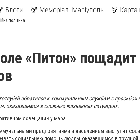
Блоги
Меморіал. Маріуполь
Карта 
ійна політика
оле «Питон» пощадит
ов
Хотлубей обратился к коммунальным службам с просьбой 
м, оказавшимся в сложных жизненных ситуациях.
еративном совещании у мэра.
ммунальными предприятиями и населением выступят соц
азывать социальную помощь людям, оказавшимся в трудной