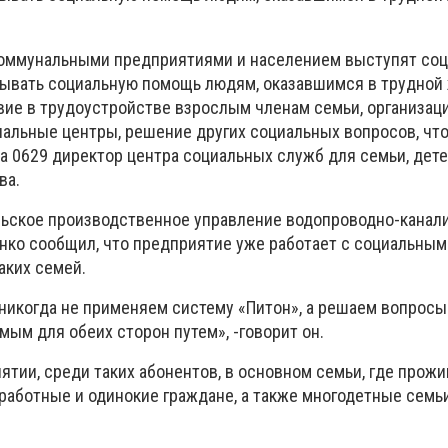
оммунальными предприятиями и населением выступят со
азывать социальную помощь людям, оказавшимся в трудной
вие в трудоустройстве взрослым членам семьи, организац
иальные центры, решение других социальных вопросов, чт
ила 0629 директор центра социальных служб для семьи, дет
ва.
ьское производственное управление водопроводно-канал
нко сообщил, что предприятие уже работает с социальны
аких семей.
никогда не применяем систему «Питон», а решаем вопрос
ым для обеих сторон путем», -говорит он.
ятии, среди таких абонентов, в основном семьи, где прож
работные и одинокие граждане, а также многодетные семьи