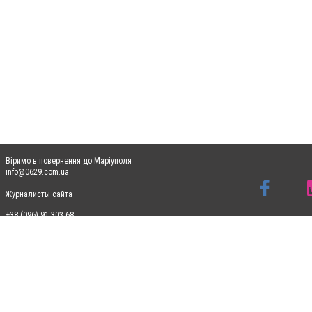
Віримо в повернення до Маріуполя
info@0629.com.ua
Журналисты сайта
+38 (096) 91 303 68
Допускається цитування матеріалів без отримання попередньої згоди 0629.com.ua за
пошукових систем гіперпосилання на цитовані статті не нижче другого абзацу в тек
Матеріали з плашками "Новини компаній", "Промо", "Партнерський матеріал", "Партнер
Реклама на сайті
Ф