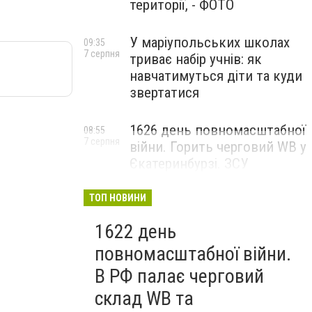
території, - ФОТО
У маріупольських школах
09:35
7 серпня
триває набір учнів: як
навчатимуться діти та куди
звертатися
1626 день повномасштабної
08:55
7 серпня
війни. Горить черговий WB у
Єкатеринбурзі. ЗСУ
атакували військові цілі у
Маріуполі
ТОП НОВИНИ
1622 день
повномасштабної війни.
В РФ палає черговий
склад WB та