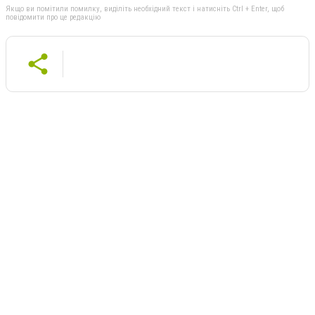
Якщо ви помітили помилку, виділіть необхідний текст і натисніть Ctrl + Enter, щоб
повідомити про це редакцію