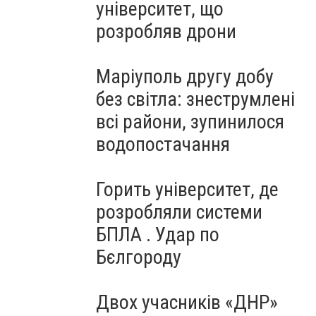
університет, що
розробляв дрони
Маріуполь другу добу
без світла: знеструмлені
всі райони, зупинилося
водопостачання
Горить університет, де
розробляли системи
БПЛА . Удар по
Бєлгороду
Двох учасників «ДНР»