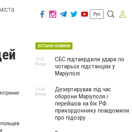
міста
Рус
ОСТАННІ НОВИНИ
цей
СБС підтвердили удари по
19:31
Вчора
чотирьох підстанціях у
Маріуполі
Дезертирував під час
14:44
мотрение
Вчора
оборони Маріуполя і
перейшов на бік РФ:
прикордоннику повідомили
про підозру
иупольцев
д