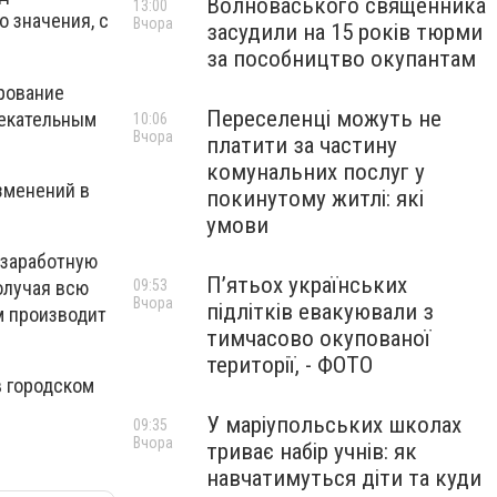
Волноваського священника
13:00
о значения, с
Вчора
засудили на 15 років тюрми
за пособництво окупантам
ирование
Переселенці можуть не
лекательным
10:06
Вчора
платити за частину
комунальних послуг у
зменений в
покинутому житлі: які
умови
 заработную
П’ятьох українських
получая всю
09:53
Вчора
підлітків евакуювали з
м производит
тимчасово окупованої
території, - ФОТО
в городском
У маріупольських школах
09:35
Вчора
триває набір учнів: як
навчатимуться діти та куди