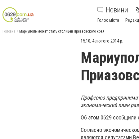
Новини
Голос міста
Редакц
Головна
Мариуполь может стать столицей Приазовского края
15:10, 4 лютого 2014 р.
Мариупол
Приазовс
Профсоюз предпринимате
экономический план раз
Об этом 0629 сообщили 
Согласно экономическому
являются депутатами Ве