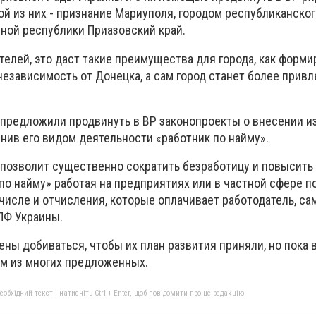
й из них - признание Мариуполя, городом республиканског
ой республики Приазовский край.
елей, это даст такие преимущества для города, как форм
независимость от Донецка, а сам город станет более прив
предложили продвинуть в ВР законопроекты о внесении и
нив его видом деятельности «работник по найму».
, позволит существенно сократить безработицу и повысить
к по найму» работая на предприятиях или в частной сфере 
 числе и отчисления, которые оплачивает работодатель, са
ПФ Украины.
ны добиваться, чтобы их план развития приняли, но пока 
им из многих предложенных.
бхідний текст і натисніть Ctrl + Enter, щоб повідомити про це редакцію