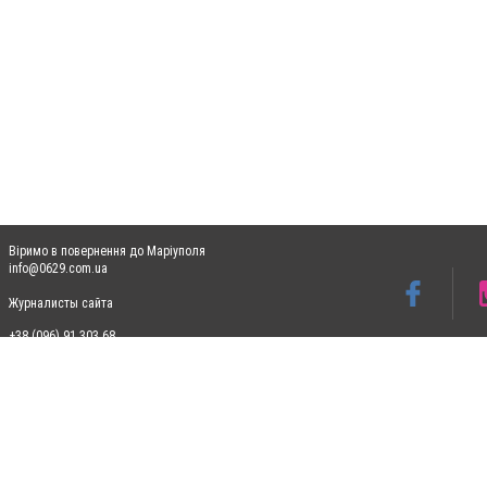
Віримо в повернення до Маріуполя
info@0629.com.ua
Журналисты сайта
+38 (096) 91 303 68
Допускається цитування матеріалів без отримання попередньої згоди 0629.com.ua за
пошукових систем гіперпосилання на цитовані статті не нижче другого абзацу в тек
Матеріали з плашками "Новини компаній", "Промо", "Партнерський матеріал", "Партнер
Реклама на сайті
Ф