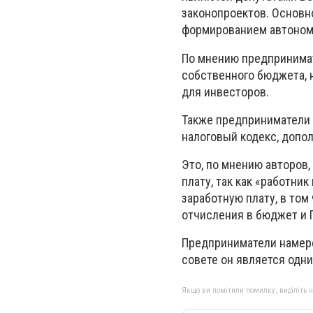
законопроектов. Основно
формированием автономн
По мнению предпринимат
собственного бюджета, 
для инвесторов.
Также предприниматели 
налоговый кодекс, допол
Это, по мнению авторов
плату, так как «работни
заработную плату, в том
отчисления в бюджет и 
Предприниматели намере
совете он является одн
Якщо ви помітили помилку, виділіть нео