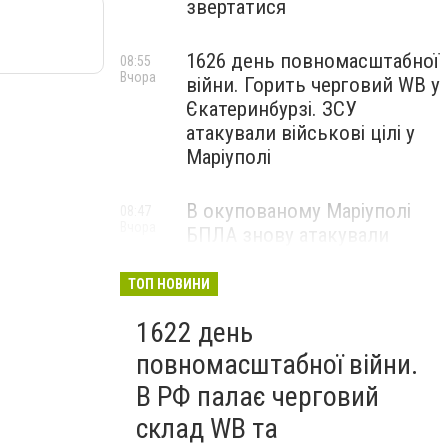
звертатися
1626 день повномасштабної
08:55
Вчора
війни. Горить черговий WB у
Єкатеринбурзі. ЗСУ
атакували військові цілі у
Маріуполі
В окупованому Маріуполі
08:47
Вчора
БПЛА знову атакували
енергетичну інфраструктуру,
— ВІДЕО
ТОП НОВИНИ
1622 день
повномасштабної війни.
В РФ палає черговий
склад WB та