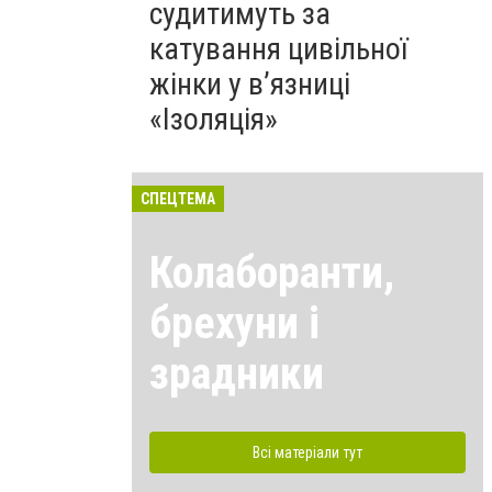
судитимуть за
катування цивільної
жінки у в’язниці
«Ізоляція»
СПЕЦТЕМА
Колаборанти,
брехуни і
зрадники
Всі матеріали тут