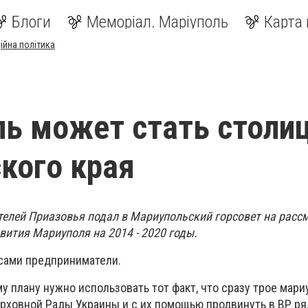
Блоги
Меморіал. Маріуполь
Карта 
ійна політика
ь может стать столи
кого края
лей Приазовья подал в Мариупольский горсовет на расс
вития Мариуполя на 2014 - 2020 годы.
сами предприниматели.
 плану нужно использовать тот факт, что сразу трое мар
рховной Рады Украины и с их помощью продвинуть в ВР ря