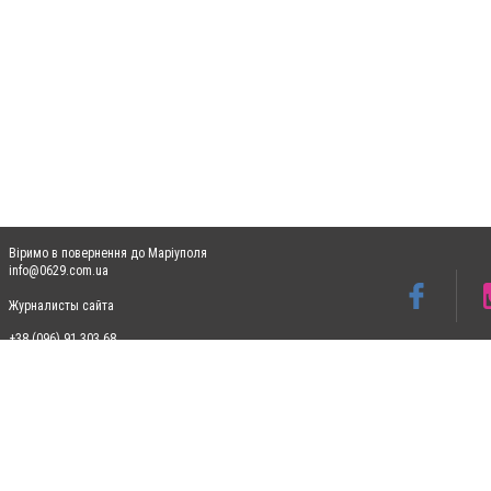
Віримо в повернення до Маріуполя
info@0629.com.ua
Журналисты сайта
+38 (096) 91 303 68
Допускається цитування матеріалів без отримання попередньої згоди 0629.com.ua за
пошукових систем гіперпосилання на цитовані статті не нижче другого абзацу в тек
Матеріали з плашками "Новини компаній", "Промо", "Партнерський матеріал", "Партнер
Реклама на сайті
Ф