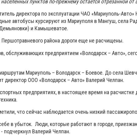
 населенных пунктов по-прежнему остается отрезанной от 
титель директора по эксплуатации ЧАО «Мариуполь-Авто» 
одные автобусы курсируют из Мариуполя в Мангуш, села Ра
о Демьяновки) и Камышеватое.
 Першотравневого района дороги еще не расчищены.
ов, обслуживающих предприятием «Володарск – Авто», сег
маршрутам Мариуполь – Володарск – Боевое. До села Шевч
рит директор ООО «Володарск – Авто» Валерий Челпан.
нспортных предприятиях, в настоящее время на расчистке 
ехника.
метили, что сейчас наблюдается очень низкий пассажиропо
ебе в убыток. Люди, которые работают в городе, приезжаю
 - подчеркнул Валерий Челпан.