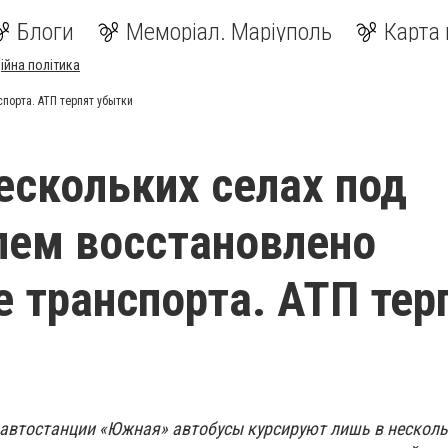
Блоги
Меморіал. Маріуполь
Карта 
ійна політика
порта. АТП терпят убытки
ескольких селах под
ем восстановлено
 транспорта. АТП тер
 автостанции «Южная» автобусы курсируют лишь в несколь