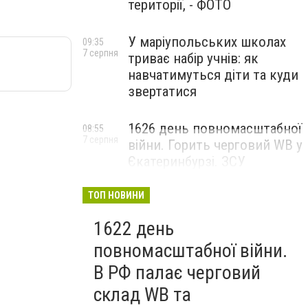
території, - ФОТО
У маріупольських школах
09:35
7 серпня
триває набір учнів: як
навчатимуться діти та куди
звертатися
1626 день повномасштабної
08:55
7 серпня
війни. Горить черговий WB у
Єкатеринбурзі. ЗСУ
атакували військові цілі у
Маріуполі
ТОП НОВИНИ
1622 день
повномасштабної війни.
В РФ палає черговий
склад WB та