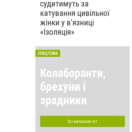
судитимуть за
катування цивільної
жінки у в’язниці
«Ізоляція»
СПЕЦТЕМА
Колаборанти,
брехуни і
зрадники
Всі матеріали тут