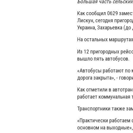
Большая часть сельских
Как сообщил 0629 замес
Лискун, сегодня пригор
Украина, Захарьевка (д
На остальных маршрутах
Из 12 пригородных рейс
вышло пять автобусов.
«Автобусы работают по 
дорога закрыта», - гово
Как отметили в автотра
работает коммунальная т
Транспортники также за
«Практически работаем с
основном на выходные»,