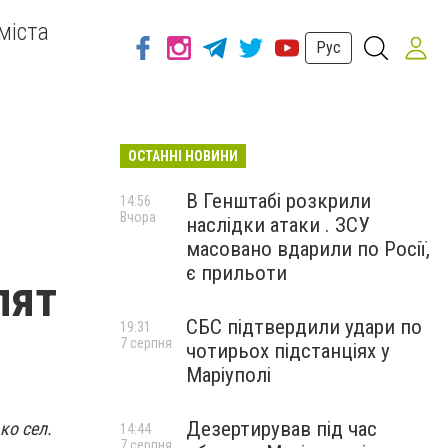
міста
Рус
ОСТАННІ НОВИНИ
В Генштабі розкрили
14:56
Вчора
наслідки атаки . ЗСУ
масовано вдарили по Росії,
є прильоти
пят
СБС підтвердили удари по
19:31
7 серпня
чотирьох підстанціях у
Маріуполі
Дезертирував під час
ко сел.
14:44
7 серпня