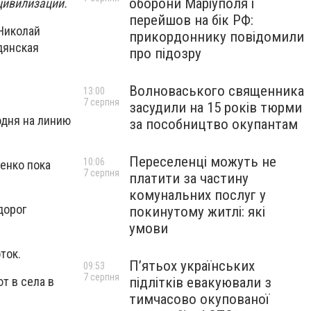
оборони Маріуполя і
цивилизации.
перейшов на бік РФ:
Николай
прикордоннику повідомили
дянская
про підозру
Волноваського священника
13:00
7 серпня
засудили на 15 років тюрми
одня на линию
за пособництво окупантам
Переселенці можуть не
10:06
енко пока
7 серпня
платити за частину
комунальних послуг у
дорог
покинутому житлі: які
умови
ток.
П’ятьох українських
09:53
7 серпня
підлітків евакуювали з
т в села в
тимчасово окупованої