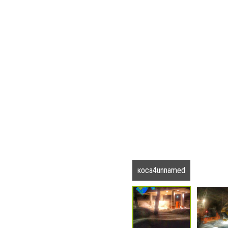
коса4unnamed