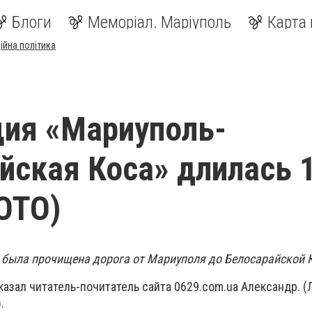
Блоги
Меморіал. Маріуполь
Карта 
ійна політика
ия «Мариуполь-
йская Коса» длилась 
ОТО)
ря была прочищена дорога от Мариуполя до Белосарайской 
сказал читатель-почитатель сайта 0629.com.ua Александр. 
.