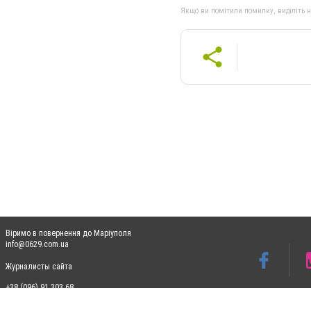
Якщо ви помітили помилку, виділіть нео
Віримо в повернення до Маріуполя
info@0629.com.ua
Журналисты сайта
+38 (096) 91 303 68