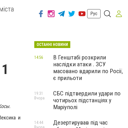
міста
Рус
ОСТАННІ НОВИНИ
В Генштабі розкрили
14:56
наслідки атаки . ЗСУ
11
масовано вдарили по Росії,
є прильоти
СБС підтвердили удари по
19:31
Вчора
чотирьох підстанціях у
Косы.
Маріуполі
(Лексика и
Дезертирував під час
14:44
Вчора