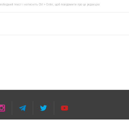
бхідний текст і натисніть Ctrl + Enter, щоб повідомити про це редакцію