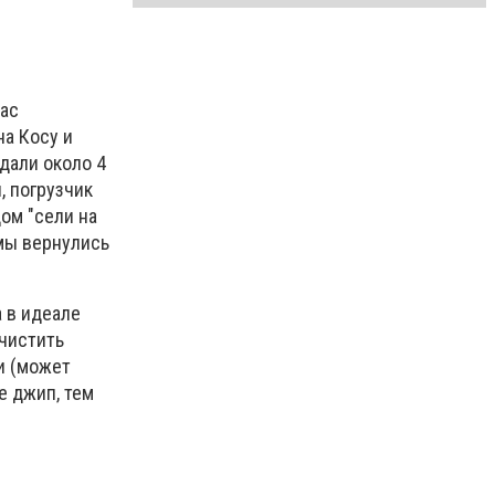
час
на Косу и
 дали около 4
, погрузчик
ом "сели на
 мы вернулись
 в идеале
 чистить
ни (может
е джип, тем