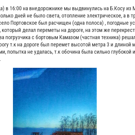
да) в 16:00 на внедорожнике мы выдвинулись на Б.Косу из 
олько дней не было света, отопление электрическое, а в тр
село Портовское был расчищен (одна полоса) , погодные у
 который делал переметы на дороге, на этом же перекрес
а погрузчика с бортовым Камазом (частная техника) реша
рогу т.к на дороге был перемет высотой метра 3 и длиной 
ми, попытка не удалась, т.к обочина была сильно глубокой и
.