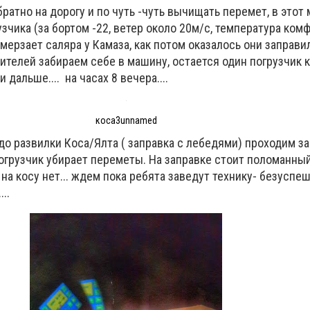
атно на дорогу и по чуть -чуть вычищать перемет, в этот
узчика (за бортом -22, ветер около 20м/с, температура ком
амерзает саляра у Камаза, как потом оказалось они заправи
ителей забираем себе в машину, остается один погрузчик 
 дальше.... на часах 8 вечера....
коса3unnamed
до развилки Коса/Ялта ( заправка с лебедями) проходим за 
огрузчик убирает переметы. На заправке стоит поломанный
на косу нет... ждем пока ребята заведут технику- безуспешн
..