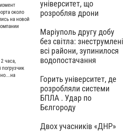
університет, що
 момент
розробляв дрони
форта около
лись на новой
компании
Маріуполь другу добу
без світла: знеструмлені
всі райони, зупинилося
водопостачання
2 часа,
 погрузчик
о....на
Горить університет, де
розробляли системи
БПЛА . Удар по
Бєлгороду
Двох учасників «ДНР»