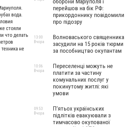
оборони Маріуполя і
перейшов на бік РФ:
Мариуполя.
прикордоннику повідомили
убах вода.
про підозру
словия
тке стояли
ли что делать
Волноваського священника
13:00
метров
Вчора
засудили на 15 років тюрми
 техника не
за пособництво окупантам
Переселенці можуть не
10:06
Вчора
платити за частину
комунальних послуг у
покинутому житлі: які
умови
П’ятьох українських
09:53
Вчора
підлітків евакуювали з
тимчасово окупованої