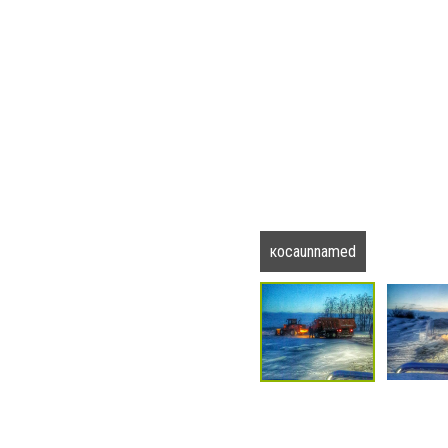
косаunnamed