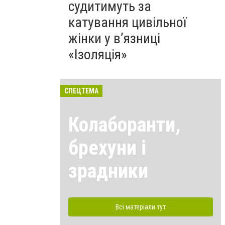
судитимуть за
катування цивільної
жінки у в’язниці
«Ізоляція»
СПЕЦТЕМА
Колаборанти,
брехуни і
зрадники
коса5unnamed
Всі матеріали тут