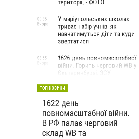
території, - ФОТО
У маріупольських школах
09:35
Вчора
триває набір учнів: як
навчатимуться діти та куди
звертатися
1626 день повномасштабної
08:55
Вчора
війни. Горить черговий WB у
Єкатеринбурзі. ЗСУ
коса2unnamed
атакували військові цілі у
Маріуполі
ТОП НОВИНИ
1622 день
повномасштабної війни.
В РФ палає черговий
склад WB та