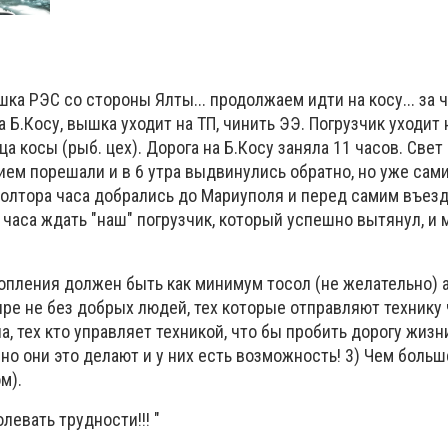
ка РЭС со стороны Ялты... продолжаем идти на косу... за 
 Б.Косу, вышка уходит на ТП, чинить ЭЭ. Погрузчик уходит 
а косы (рыб. цех). Дорога на Б.Косу заняла 11 часов. Свет
ием порешали и в 6 утра выдвинулись обратно, но уже сами
полтора часа добрались до Мариуполя и перед самим въезд
 часа ждать "наш" погрузчик, который успешно вытянул, и
опления должен быть как минимум тосол (не желательно) а
ире не без добрых людей, тех которые отправляют технику
а, тех кто управляет техникой, что бы пробить дорогу жиз
 но они это делают и у них есть возможность! 3) Чем больш
ом).
левать трудности!!! "