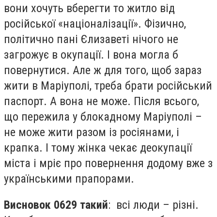
вони хочуть вберегти то житло від
російської «націоналізації». Фізично,
політично пані Єлизаветі нічого не
загрожує в окупації. І вона могла б
повернутися. Але ж для того, щоб зараз
жити в Маріуполі, треба брати російський
паспорт. А вона не може. Після всього,
що пережила у блокадному Маріуполі –
не може жити разом із росіянами, і
крапка. І тому жінка чекає деокупації
міста і мріє про повернення додому вже з
українськими прапорами.
Висновок 0629 такий
: всі люди – різні.