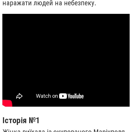
наражати людей на небезпеку.
Історія №1
Жінка виїхала із окупованого Маріуполя