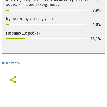
хостели. Іншого виходу немає
3,9%
Куплю стару хатинку у селі
4,0%
Не знаю що робити
23,1%
#Маріуполь