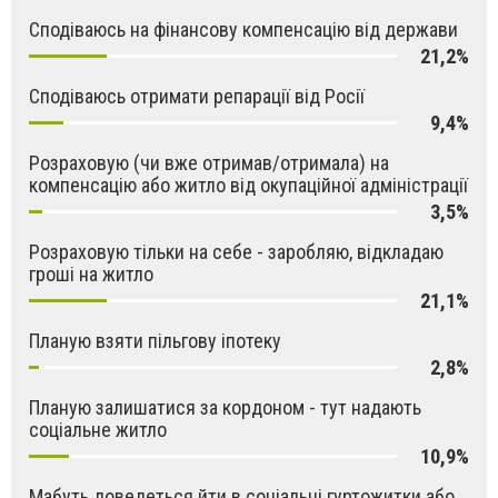
Сподіваюсь на фінансову компенсацію від держави
21,2%
Сподіваюсь отримати репарації від Росії
9,4%
Розраховую (чи вже отримав/отримала) на
компенсацію або житло від окупаційної адміністрації
3,5%
Розраховую тільки на себе - заробляю, відкладаю
гроші на житло
21,1%
Планую взяти пільгову іпотеку
2,8%
Планую залишатися за кордоном - тут надають
соціальне житло
10,9%
Мабуть доведеться йти в соціальні гуртожитки або