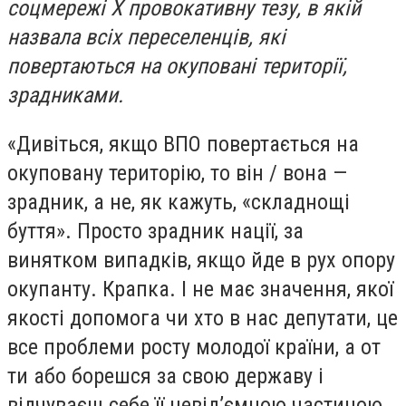
соцмережі Х провокативну тезу, в якій
назвала всіх переселенців, які
повертаються на окуповані території,
зрадниками.
«Дивіться, якщо ВПО повертається на
окуповану територію, то він / вона —
зрадник, а не, як кажуть, «складнощі
буття». Просто зрадник нації, за
винятком випадків, якщо йде в рух опору
окупанту. Крапка. І не має значення, якої
якості допомога чи хто в нас депутати, це
все проблеми росту молодої країни, а от
ти або борешся за свою державу і
відчуваєш себе її невід’ємною частиною,