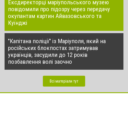
Ексдиректорці маріупольського музею
повідомили про підозру через передачу
окупантам картин Айвазовського та
Куїнджі
"Капітана поліції" із Маріуполя, який на
російських блокпостах затримував
українців, засудили до 12 років
позбавлення волі заочно
Всі матеріали тут