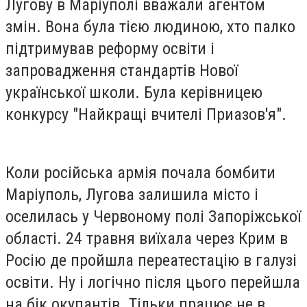
Лугову в Маріуполі вважали агентом
змін. Вона була тією людиною, хто палко
підтримував реформу освіти і
запровадження стандартів Нової
української школи. Була керівницею
конкурсу "Найкращі вчителі Приазов'я".
Коли російська армія почала бомбити
Маріуполь, Лугова залишила місто і
оселилась у Червоному полі Запоріжської
області. 24 травня виїхала через Крим в
Росію де пройшла переатестацію в галузі
освіти. Ну і логічно після цього перейшла
на бік окупантів. Тільки працює не в