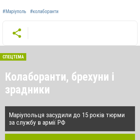
#Маріуполь
#колаборанти
СПЕЦТЕМА
Колаборанти, брехуни і
зрадники
Маріупольця засудили до 15 років тюрми
за службу в армії РФ