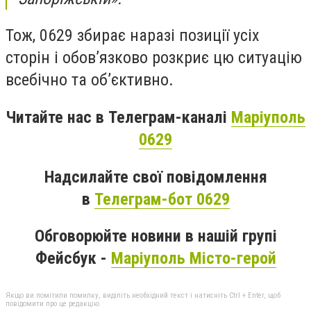
Тож, 0629 збирає наразі позиції усіх
сторін і обов’язково розкриє цю ситуацію
всебічно та об’єктивно.
Читайте нас в Телеграм-каналі
Маріуполь
0629
Надсилайте свої повідомлення
в
Телеграм-бот 0629
Обговорюйте новини в нашій групі
Фейсбук -
Маріуполь Місто-герой
Якщо ви помітили помилку, виділіть необхідний текст і натисніть Ctrl + Enter, щоб
повідомити про це редакцію