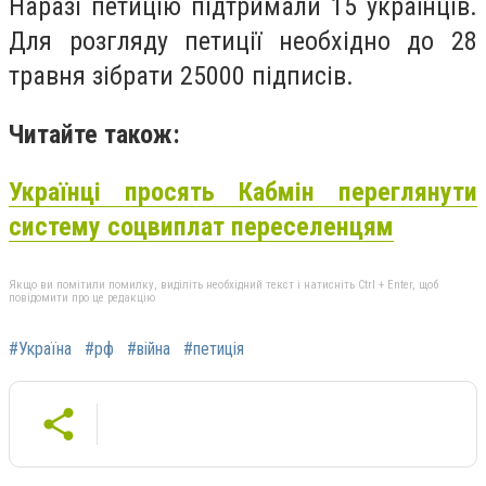
Наразі петицію підтримали 15 українців.
Для розгляду петиції необхідно до 28
травня зібрати 25000 підписів.
Читайте також:
Українці просять Кабмін переглянути
систему соцвиплат переселенцям
Якщо ви помітили помилку, виділіть необхідний текст і натисніть Ctrl + Enter, щоб
повідомити про це редакцію
#Україна
#рф
#війна
#петиція