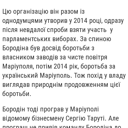
Цю організацію він разом із
однодумцями утворив у 2014 році, одразу
після невдалої спроби взяти участь у
парламентських виборах. За спиною
Бородіна був досвід боротьби з
власником заводів за чисте повітря
Маріуполя, потім 2014 рік, боротьба за
український Маріуполь. Тож похід у владу
виглядав природнім продовженням цієї
боротьби.
Бородін тоді програв у Маріуполі
відомому бізнесмену Сергію Таруті. Але
програш не привів команду Бородіна до