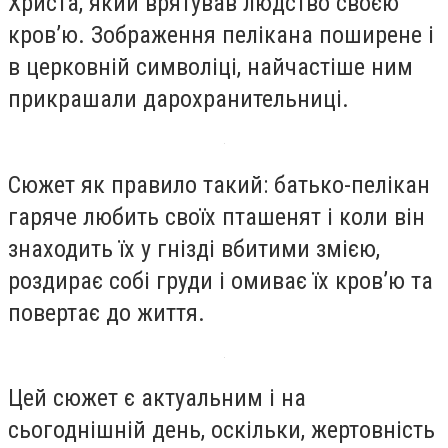
Христа, який врятував людство своєю
кров’ю. Зображення пелікана поширене і
в церковній символіці, найчастіше ним
прикрашали дарохранительниці.
Сюжет як правило такий: батько-пелікан
гаряче любить своїх пташенят і коли він
знаходить їх у гнізді вбитими змією,
роздирає собі груди і омиває їх кров’ю та
повертає до життя.
Цей сюжет є актуальним і на
сьогоднішній день, оскільки, жертовність