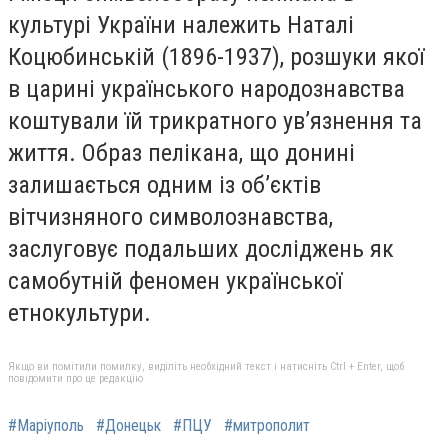
культурі України належить Наталі
Коцюбинській (1896-1937), розшуки якої
в царині українського народознавства
коштували їй трикратного ув’язнення та
життя. Образ пелікана, що донині
залишається одним із об’єктів
вітчизняного символознавства,
заслуговує подальших досліджень як
самобутній феномен української
етнокультури.
Якщо ви помітили помилку, виділіть необхідний текст і натисніть Ctrl + Enter, щоб
повідомити про це редакцію
#Маріуполь
#Донецьк
#ПЦУ
#митрополит