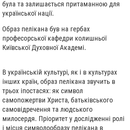
була та залишається притаманною для
української нації.
Образ пелікана був на гербах
професорської кафедри колишньої
Київської Духовної Академі.
В українській культурі, як і в культурах
інших країн, образ пелікана звучить в
трьох іпостасях: як символ
самопожертви Христа, батьківського
самовідречення та людського
милосердя. Пріоритет у дослідженні ролі
і місця символообразу пелікана в