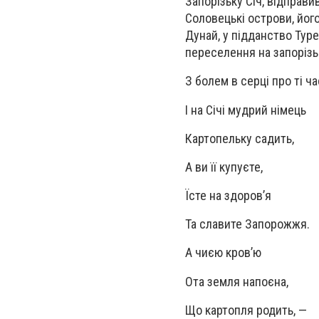
Запорізьку Січ, відправ
Соловецькі острови, його
Дунай, у підданство Тур
переселення на запорізьк
З болем в серці про ті ч
І на Січі мудрий німець
Картопельку садить,
А ви її купуєте,
Їсте на здоров’я
Та славите Запорожжя.
А чиєю кров’ю
Ота земля напоєна,
Що картопля родить, —