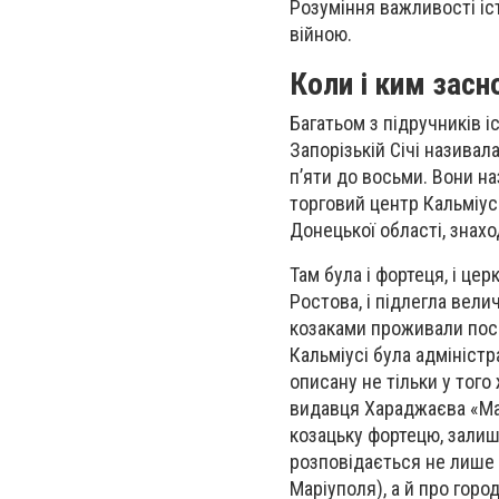
Розуміння важливості іст
війною.
Коли і ким зас
Багатьом з підручників 
Запорізькій Січі називала
п’яти до восьми. Вони на
торговий центр Кальміусь
Донецької області, знахо
Там була і фортеця, і церк
Ростова, і підлегла вели
козаками проживали поспо
Кальміусі була адміністр
описану не тільки у того
видавця Хараджаєва «Марі
козацьку фортецю, залишк
розповідається не лише 
Маріуполя), а й про горо