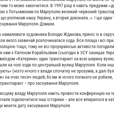
 чим то може закінчитися. В 1997 році я навіть придумав «д
ою з Потьомкіним по Маріуполю великий червоний транспа
 що розпинав нашу Україну, а вторая доконала…». І ще один
аснування Маріуполя-Домахи.
в намалювати художника Володю Жданова, приніс їх в скру
іля якого зазвичай розпочиналася хода. Вся площа і всі при
оліцією тощо, тому не всі проукраїнські активісти погодил
 нам з Євгеном Корабльовим (сьогодні в ЗСУ захищає Укра
виїздом «Катерини» один транспарант на всю ширину вулиц
ішли на чолі ходи по центральній вулиці Маріуполя. Коли інш
ують» (ніхто нічого з влади спочатку не зрозумів, а далі бул
» на очах тисяч людей, бо ми ж нічого поганого не робили,
й транспарант – про заснування Маріуполя.
 місцеву владу Маріуполя навіть провести конференцію на т
очали підключатися інші історики – але все впиралося в ка
и міняти дату заснування Маріуполя.