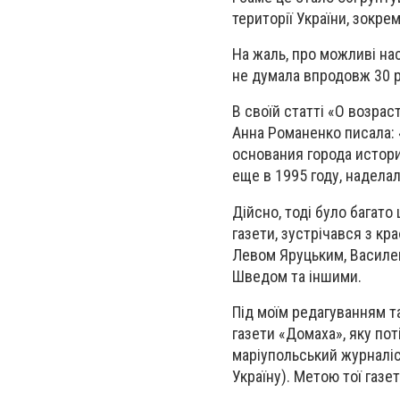
території України, зокре
На жаль, про можливі нас
не думала впродовж 30 р
В своїй статті «О возра
Анна Романенко писала:
основания города истори
еще в 1995 году, надела
Дійсно, тоді було багато 
газети, зустрічався з кр
Левом Яруцьким, Василем
Шведом та іншими.
Під моїм редагуванням т
газети «Домаха», яку по
маріупольський журналіс
Україну). Метою тої газе