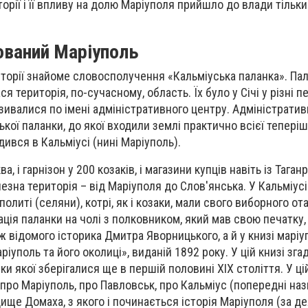
орії і її впливу на долю Маріуполя прийшло до влади тільки
нований Маріуполь
історії знайоме словосполучення «Кальміуська паланка». Па
ся територія, по-сучасному, область. Їх було у Січі у різні п
зивалися по імені адміністративного центру. Адміністратив
кої паланки, до якої входили землі практично всієї теперіш
дився в Кальміусі (нині Маріуполь).
ва, і гарнізон у 200 козаків, і магазини купців навіть із Таган
чезна територія – від Маріуполя до Слов'янська. У Кальміусі
литі (селяни), котрі, як і козаки, мали свого виборного от
ація паланки на чолі з полковником, який мав свою печатку
 ж відомого історика Дмитра Яворницького, а й у книзі марі
уполь та його околиці», виданій 1892 року. У цій книзі зга
и якої зберігалися ще в першій половині ХІХ століття. У ці
про Маріуполь, про Павловськ, про Кальміус (попередні на
дище Домаха, з якого і починається історія Маріуполя (за д