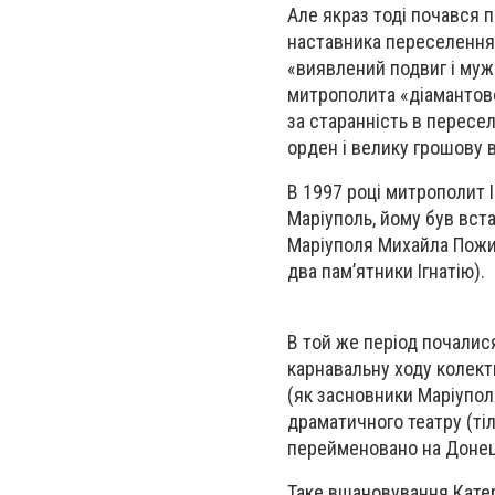
Але якраз тоді почався п
наставника переселення 3
«виявлений подвиг і мужн
митрополита «діамантовою
за старанність в пересе
орден і велику грошову 
В 1997 році митрополит І
Маріуполь, йому був вст
Маріуполя Михайла Пожив
два пам’ятники Ігнатію).
В той же період почалис
карнавальну ходу колекти
(як засновники Маріупол
драматичного театру (ті
перейменовано на Донец
Таке вшановування Катер