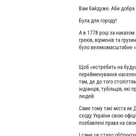
Вам байдуже. Аби добра
Була для городу!
А в 1778 році за наказо
греків, вірменів та груз
було великомасштабне «в
Щоб «истребить на буду
перейменування населени
там, де до того століття
індіанців, тубільців, які
людей.
Саме тому такі міста як 
сходу України свою офіці
позбавлені права на свою
І саме це стало обґрунт