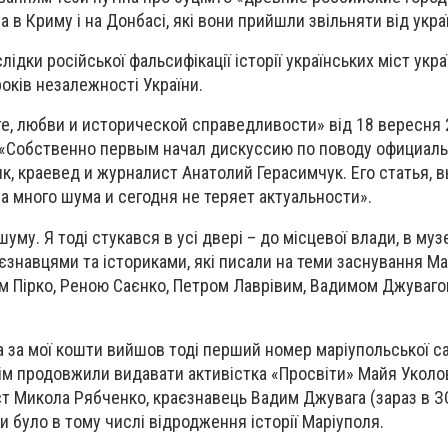
ма в Криму і на Донбасі, які вони прийшли звільняти від укра
лідки російської фальсифікації історії українських міст укр
оків незалежності України.
сте, любви и исторической справедливости» від 18 вересня 
 «Собственно первым начал дискуссию по поводу официал
к, краевед и журналист Анатолий Герасимчук. Его статья,
ла много шума и сегодня не теряет актуальности».
шуму. Я тоді стукався в усі двері – до місцевої влади, в музе
аєзнавцями та істориками, які писали на теми заснування Ма
 Пірко, Реною Саєнко, Петром Лаврівим, Вадимом Джувагою
а за мої кошти вийшов тоді перший номер маріупольської с
тім продовжили видавати активістка «Просвіти» Майя Уколо
т Микола Рябченко, краєзнавець Вадим Джувага (зараз в 
ти було в тому числі відродження історії Маріуполя.