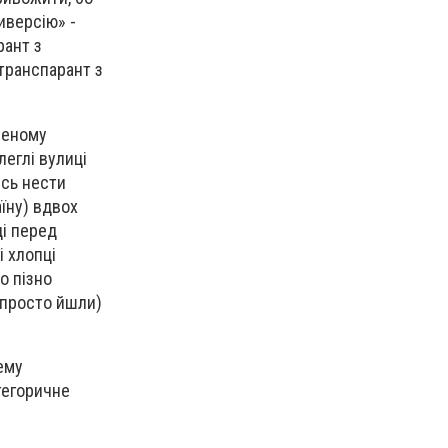
иверсію» -
рант з
 транспарант з
ченому
леглі вулиці
ись нести
їну) вдвох
і перед
і хлопці
о пізно
 просто йшли)
ему
тегоричне