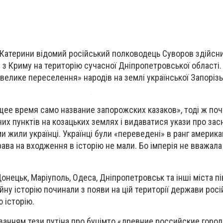
м Катерини відомий російський полководець Суворов здійсн
ин з Криму на територію сучасної Дніпропетровської області.
елике переселення» народів на землі української Запорізьк
щее время само название запорожских казаков», тоді ж по
х пунктів на козацьких землях і видаватися укази про зас
ми жили українці. Українці були «переведені» в ранг америк
 права на входження в історію не мали. Бо імперія не вважала
Донецьк, Маріуполь, Одеса, Дніпропетровськ та інші міста п
йну історію починали з появи на цій території держави росій
 історію.
уванням тези путіна про буцімто «древние российские город