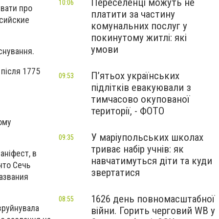
Переселенці можуть не
10:06
увати про
платити за частину
ссийские
комунальних послуг у
покинутому житлі: які
умови
аснування.
 після 1775
П’ятьох українських
09:53
підлітків евакуювали з
тимчасово окупованої
території, - ФОТО
ому
У маріупольських школах
09:35
триває набір учнів: як
маніфест, в
навчатимуться діти та куди
что Сечь
звертатися
азвания
1626 день повномасштабної
08:55
 зруйнувала
війни. Горить черговий WB у