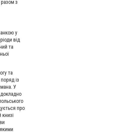
 разом з
ланкою у
еріоди від
ний та
ньої
рогу та
 поряд із
амана. У
, докладно
упольського
дується про
й книзі
зви
еякими