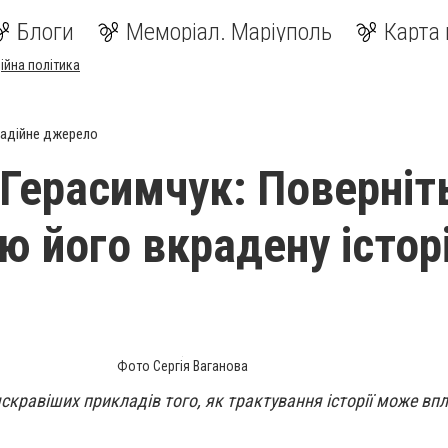
Блоги
Меморіал. Маріуполь
Карта 
ійна політика
адійне джерело
 Герасимчук: Поверніт
ю його вкрадену істор
Фото Сергія Ваганова
яскравіших прикладів того, як трактування історії може вп