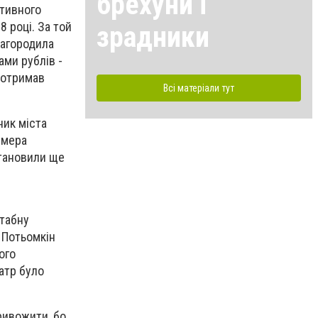
брехуни і
ативного
8 році. За той
зрадники
нагородила
ами рублів -
 отримав
Всі матеріали тут
ник міста
-мера
становили ще
штабну
а Потьомкін
ого
атр було
ривожити, бо