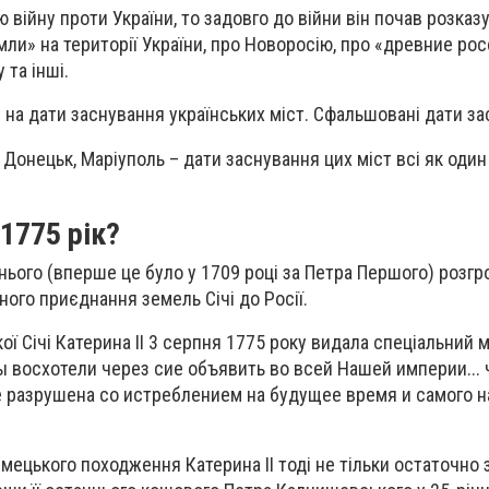
 війну проти України, то задовго до війни він почав розказ
ли» на території України, про Новоросію, про «древние ро
 та інші.
у на дати заснування українських міст. Сфальшовані дати з
Донецьк, Маріуполь – дати заснування цих міст всі як один
 1775 рік?
ннього (вперше це було у 1709 році за Петра Першого) розгр
ійного приєднання земель Січі до Росії.
кої Січі Катерина ІІ 3 серпня 1775 року видала спеціальний 
Мы восхотели через сие объявить во всей Нашей империи... 
 разрушена со истреблением на будущее время и самого н
імецького походження Катерина ІІ тоді не тільки остаточно