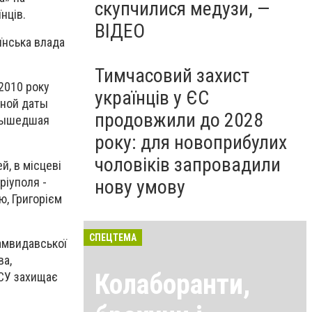
скупчилися медузи, —
їнців.
ВІДЕО
аїнська влада
Тимчасовий захист
2010 року
українців у ЄС
ьной даты
продовжили до 2028
 вышедшая
року: для новоприбулих
чоловіків запровадили
й, в місцеві
ріуполя -
нову умову
, Григорієм
СПЕЦТЕМА
амвидавської
ва,
Колаборанти,
ЗСУ захищає