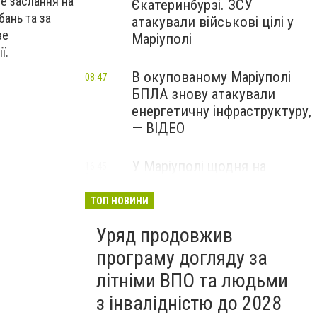
не заслання на
Єкатеринбурзі. ЗСУ
бань та за
атакували військові цілі у
ве
Маріуполі
ії.
В окупованому Маріуполі
08:47
БПЛА знову атакували
енергетичну інфраструктуру,
— ВІДЕО
У Маріуполі щодня на
16:45
Вчора
чотири години
відключатимуть світло: це
ТОП НОВИНИ
вплине на подачу води
Уряд продовжив
програму догляду за
літніми ВПО та людьми
з інвалідністю до 2028