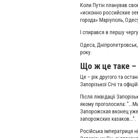
Коли Путін планував свою
«исконно российские зем
города» Маріуполь, Одесу
І спирався в першу черг
Одеса, Дніпропетровськ, 
року.
Що ж це таке –
Це – рік другого та оста
Запорізької Січі та офіц
Після ліквідації Запорізь
якому проголосила: "...
Запорожская вконец уже
запорожских казаков...".
Російська імператриця н