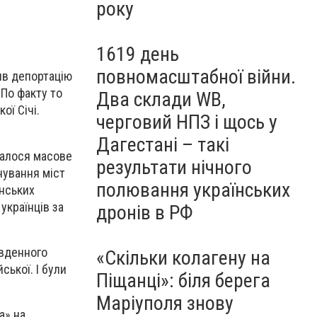
року
1619 день
повномасштабної війни.
ив депортацію
 По факту то
Два склади WB,
ої Січі.
черговий НПЗ і щось у
Дагестані – такі
чалося масове
результати нічного
нування міст
полювання українських
анських
 українців за
дронів в РФ
івденного
«Скільки колагену на
ської. І були
Піщанці»: біля берега
Маріуполя знову
а» на