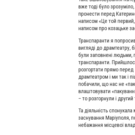
вже тоді було зрозуміло,
пронести перед Катерин
написом «Це той первий,
написом про козацьке з
Транспаранти я попроси
вигляді до драмтеатру, б
були заповнені людьми, п
транспаранти. Прийшлося
розгортати прямо перед 
драмтеатром і ми так і п
побачили, що нас не «пак
влаштовувати «пакування
– то розгорнули і други
Та діяльність спонукала
заснування Маріуполя, п
небажання місцевої влад