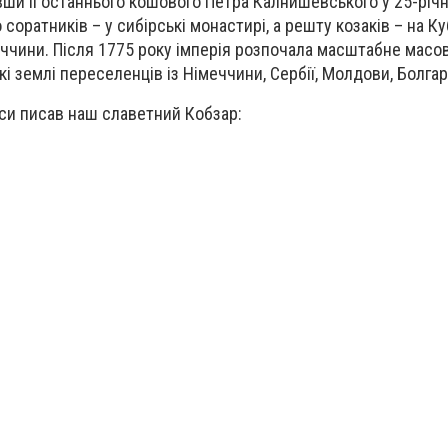
ивши її останнього кошового Петра Калнишевського у 25-річ
 соратників – у сибірські монастирі, а решту козаків – на Ку
еччини. Після 1775 року імперія розпочала масштабне масо
і землі переселенців із Німеччини, Сербії, Молдови, Болгар
аси писав наш славетний Кобзар: