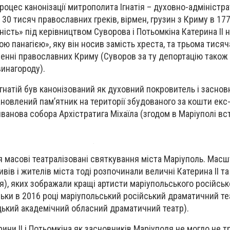
роцес канонізації митрополита Ігнатія – духовно-адміністр
0 тисяч православних греків, вірмен, грузин з Криму в 177
ість» під керівництвом Суворова і Потьомкіна Катерина ІІ 
 панагією», яку він носив замість хреста, та трьома тисяч
ленні православних Криму (Суворов за ту депортацію також
винагороду).
гнатій був канонізований як духовний покровитель і заснов
ановлений пам’ятник на території збудованого за кошти екс
анова собора Архістратига Міхаїла (згодом в Маріуполі в
я масові театралізовані святкування міста Маріуполь. Мас
вів і жителів міста тоді розпочинали величні Катерина ІІ т
я), яких зображали кращі артисти маріупольського російськ
льки в 2016 році маріупольський російський драматичний те
ький академічний обласний драматичний театр).
ини ІІ і Потьомкіна як засновників Маріуполя не могло не т