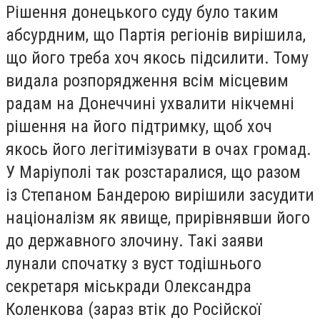
Рішення донецького суду було таким
абсурдним, що Партія регіонів вирішила,
що його треба хоч якось підсилити. Тому
видала розпорядження всім місцевим
радам на Донеччині ухвалити нікчемні
рішення на його підтримку, щоб хоч
якось його легітимізувати в очах громад.
У Маріуполі так розстаралися, що разом
із Степаном Бандерою вирішили засудити
націоналізм як явище, прирівнявши його
до державного злочину. Такі заяви
лунали спочатку з вуст тодішнього
секретаря міськради Олександра
Коленкова (зараз втік до Російскої