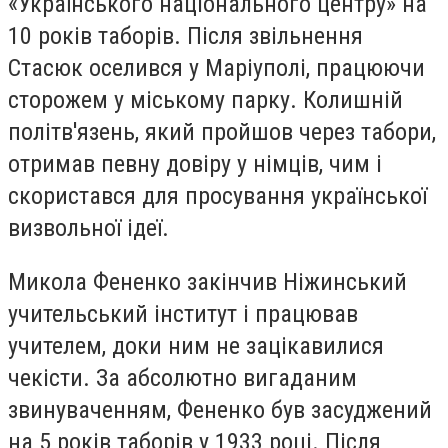
«Українського національного центру» на
10 років таборів. Після звільнення
Стасюк оселився у Маріуполі, працюючи
сторожем у міському парку. Колишній
політв'язень, який пройшов через табори,
отримав певну довіру у німців, чим і
скористався для просування української
визвольної ідеї.
Микола Фененко закінчив Ніжинський
учительський інститут і працював
учителем, доки ним не зацікавилися
чекісти. За абсолютно вигаданим
звинуваченням, Фененко був засуджений
на 5 років таборів у 1933 році. Після