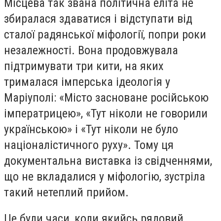
Місцева так звана політична еліта не
збиралася здаватися і відступати від
сталої радянської міфології, попри роки
незалежності. Вона продовжувала
підтримувати три кити, на яких
трималася імперська ідеологія у
Маріуполі: «Місто засноване російською
імператрицею», «Тут ніколи не говорили
українською» і «Тут ніколи не було
націоналістичного руху». Тому ця
документальна виставка із свідченнями,
що не вкладалися у міфологію, зустріла
такий нетеплий прийом.
Це були часи, коли якийсь рядовий