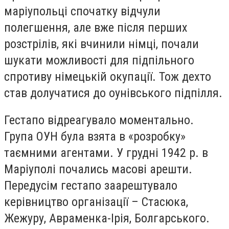
маріупольці спочатку відчули
полегшення, але вже після перших
розстрілів, які вчинили німці, почали
шукати можливості для підпільного
спротиву німецькій окупації. Тож дехто
став долучатися до оунівського підпілля.
Гестапо відреагувало моментально.
Група ОУН була взята в «розробку»
таємними агентами. У грудні 1942 р. в
Маріуполі почались масові арешти.
Передусім гестапо заарештувало
керівництво організації – Стасюка,
Жежуру, Авраменка-Ірія, Болгарського.