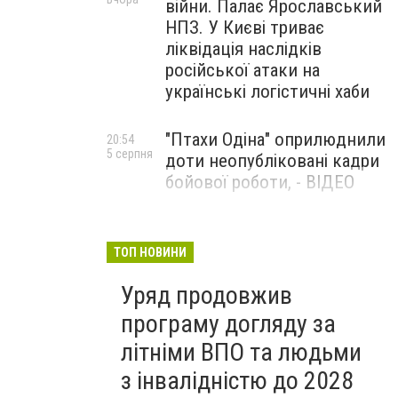
війни. Палає Ярославський
НПЗ. У Києві триває
ліквідація наслідків
російської атаки на
українські логістичні хаби
"Птахи Одіна" оприлюднили
20:54
5 серпня
доти неопубліковані кадри
бойової роботи, - ВІДЕО
Маріуполець Андрій
17:15
5 серпня
Бєдняков зіграє тата
ТОП НОВИНИ
Петрика П’яточкина у
Уряд продовжив
новому українському
фільмі, - ФОТО
програму догляду за
літніми ВПО та людьми
з інвалідністю до 2028