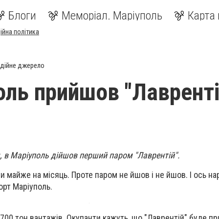
Блоги
Меморіал. Маріуполь
Карта 
ійна політика
дійне джерело
оль прийшов "Лаврентій
я, в Маріуполь дійшов перший паром "Лаврентій".
и майже на місяць. Проте паром не йшов і не йшов. І ось н
орт Маріуполь.
00 тон вантажів. Окупанти кажуть, що "Лаврентій" буде пр