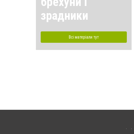
брехуни і
зрадники
Всі матеріали тут