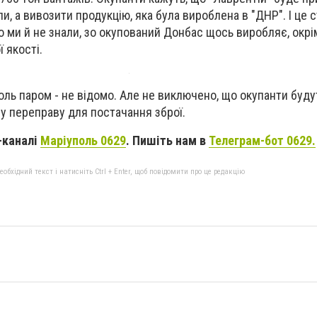
ли, а вивозити продукцію, яка була вироблена в "ДНР". І це 
 ми й не знали, зо окупований Донбас щось виробляє, окрім
 якості.
оль паром - не відомо. Але не виключено, що окупанти буду
у переправу для постачання зброї.
-каналі
Маріуполь 0629
. Пишіть нам в
Телеграм-бот 0629.
бхідний текст і натисніть Ctrl + Enter, щоб повідомити про це редакцію