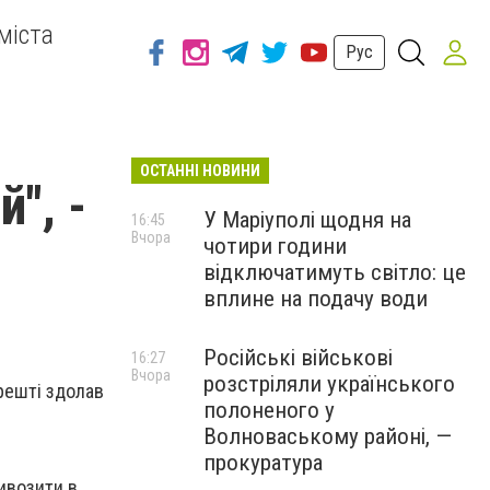
міста
Рус
ОСТАННІ НОВИНИ
", -
У Маріуполі щодня на
16:45
Вчора
чотири години
відключатимуть світло: це
вплине на подачу води
Російські військові
16:27
Вчора
розстріляли українського
арешті здолав
полоненого у
Волноваському районі, —
прокуратура
ивозити в