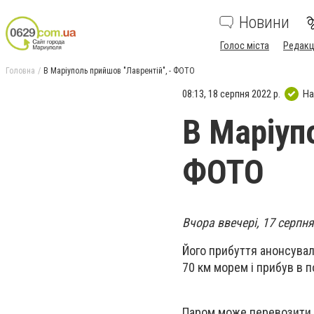
Новини
Голос міста
Редакц
Головна
В Маріуполь прийшов "Лаврентій", - ФОТО
08:13, 18 серпня 2022 р.
На
В Маріуп
ФОТО
Вчора ввечері, 17 серпн
Його прибуття анонсувал
70 км морем і прибув в п
Паром може перевозити 7