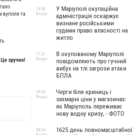
стало
У Маріуполі окупаційна
16:06
 вугілля та
Вчора
адміністрація оскаржує
визнане російськими
судами право власності на
житло
ть
В окупованому Маріуполі
11:21
Вчора
Це зручно!
повідомляють про гучний
вибух на тлі загрози атаки
БПЛА
Черги біля криниць і
09:00
Вчора
захмарні ціни у магазинах:
як Маріуполь переживає
нову водну кризу, - ФОТО
1625 день повномасштабної
08:54
Вчора