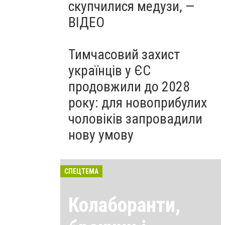
скупчилися медузи, —
ВІДЕО
Тимчасовий захист
українців у ЄС
продовжили до 2028
року: для новоприбулих
чоловіків запровадили
нову умову
СПЕЦТЕМА
Колаборанти,